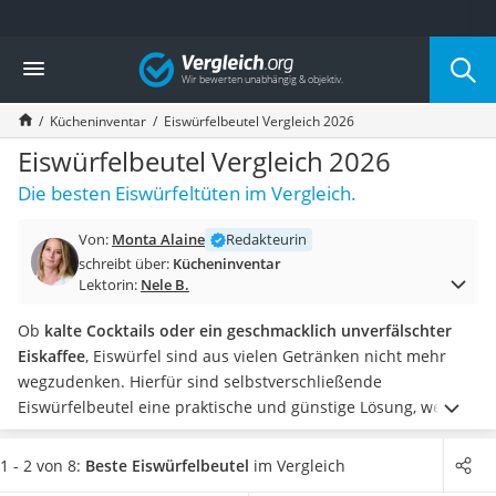
Die beliebtesten Vergleiche nach Kategorie
Vergleich
Haushalt
Wassersprudler
Kücheninventar
Eiswürfelbeutel Vergleich 2026
Zentralstaubsauger
Brotbackautomat
Eiswürfelbeutel Vergleich 2026
Wischroboter
Die besten Eiswürfeltüten im Vergleich.
Wäschespinne
Industriestaubsauger
Von:
Monta Alaine
Redakteurin
Spülmaschinentabs
schreibt über:
Kücheninventar
Akku-Staubsauger
Lektorin:
Nele B.
Eierkocher
AEG-Waschmaschine
Ob
kalte Cocktails oder ein geschmacklich unverfälschter
Saug-Wisch-Roboter
Eiskaffee
, Eiswürfel sind aus vielen Getränken nicht mehr
Handstaubsauger
wegzudenken. Hierfür sind selbstverschließende
Milchaufschäumer
Eiswürfelbeutel eine praktische und günstige Lösung, wenn
Kondenstrockner
Sie nicht über einen Eiswürfelspender oder eine
Reiskocher
Eiswürfelmaschine
verfügen.
Online-Tests von
1 - 2 von 8:
Beste Eiswürfelbeutel
im Vergleich
Heißwasserspender
Eiswürfelbeuteln berichten von besonders vielen Eiskugeln,