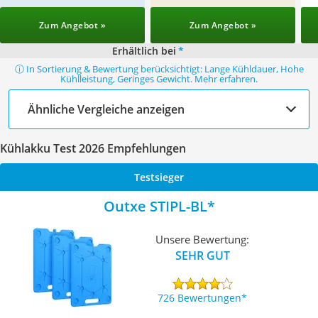
Zum Angebot »
Zum Angebot »
Erhältlich bei
*
ⓘ In Sortierung & Bewertung berücksichtigt: Lange Kühldauer, Hohe
Kühlleistung, Geringes Gewicht. Mehr erfahren.
Ähnliche Vergleiche anzeigen
Kühlakku Test 2026 Empfehlungen
Testsieger
Outxe ‎STIPL-BL
Unsere Bewertung:
SEHR GUT
726 Bewertungen