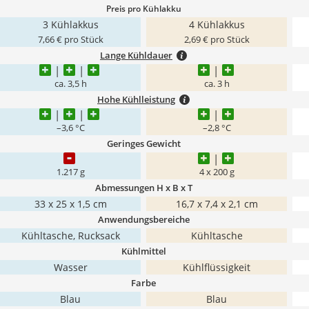
Preis pro Kühlakku
3 Kühlakkus
4 Kühlakkus
7,66 € pro Stück
2,69 € pro Stück
Lange Kühldauer
ca. 3,5 h
ca. 3 h
Hohe Kühlleistung
–3,6 °C
–2,8 °C
Geringes Gewicht
1.217 g
4 x 200 g
Abmessungen H x B x T
33 x 25 x 1,5 cm
16,7 x 7,4 x 2,1 cm
Anwendungsbereiche
Kühltasche, Rucksack
Kühltasche
Kühlmittel
Wasser
Kühlflüssigkeit
Farbe
Blau
Blau