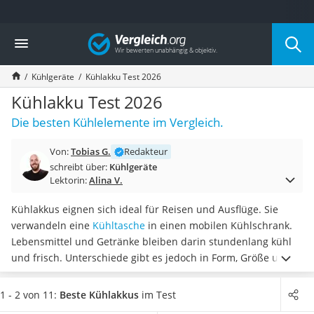
Die beliebtesten Vergleiche nach Kategorie
Vergleich
Haushalt
Wassersprudler
Kühlgeräte
Kühlakku Test 2026
Zentralstaubsauger
Brotbackautomat
Kühlakku Test 2026
Wischroboter
Die besten Kühlelemente im Vergleich.
Wäschespinne
Industriestaubsauger
Von:
Tobias G.
Redakteur
Spülmaschinentabs
schreibt über:
Kühlgeräte
Akku-Staubsauger
Lektorin:
Alina V.
Eierkocher
AEG-Waschmaschine
Kühlakkus eignen sich ideal für Reisen und Ausflüge. Sie
Saug-Wisch-Roboter
verwandeln eine
Kühltasche
in einen mobilen Kühlschrank.
Handstaubsauger
Lebensmittel und Getränke bleiben darin stundenlang kühl
Milchaufschäumer
und frisch. Unterschiede gibt es jedoch in Form, Größe und
Kondenstrockner
Kühlleistung. In unserem Test vergleichen wir elf
Reiskocher
unterschiedliche Kühlakkus verschiedener Marken
1 - 2 von 11:
Beste Kühlakkus
im Test
Heißwasserspender
miteinander und
testen diese in den Kategorien „Kühlung“,