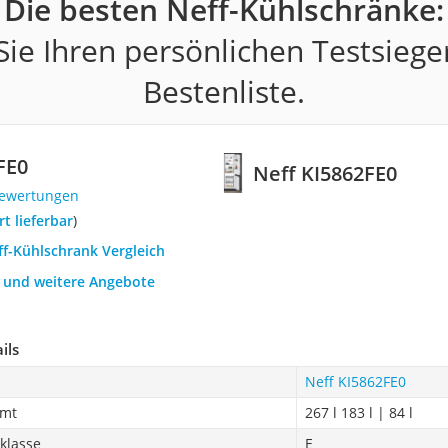
Die besten Neff-Kühlschränke:
ie Ihren persönlichen Testsiege
Bestenliste.
FE0
Neff KI5862FE0
Bewertungen
ort lieferbar
)
ff-Kühlschrank Vergleich
h und weitere Angebote
ils
Neff KI5862FE0
amt
267 l 183 l | 84 l
zklasse
E