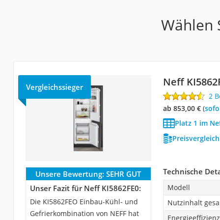
Wählen S
Neff KI5862
Vergleichssieger
2 
ab 853,00 €
(
Sof
Platz 1 im Ne
Preisvergleic
Technische Deta
Unsere Bewertung:
SEHR GUT
Modell
Unser Fazit für Neff KI5862FE0:
Die KI5862FEO Einbau-Kühl- und
Nutzinhalt ges
Gefrierkombination von NEFF hat
Energieeffizien