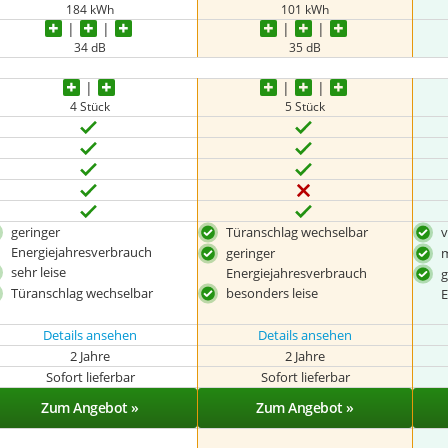
184 kWh
101 kWh
34 dB
35 dB
4 Stück
5 Stück
geringer
Türanschlag wechselbar
v
Energiejahresverbrauch
geringer
m
sehr leise
Energiejahresverbrauch
g
Türanschlag wechselbar
besonders leise
E
Details ansehen
Details ansehen
2 Jahre
2 Jahre
Sofort lieferbar
Sofort lieferbar
Zum Angebot »
Zum Angebot »