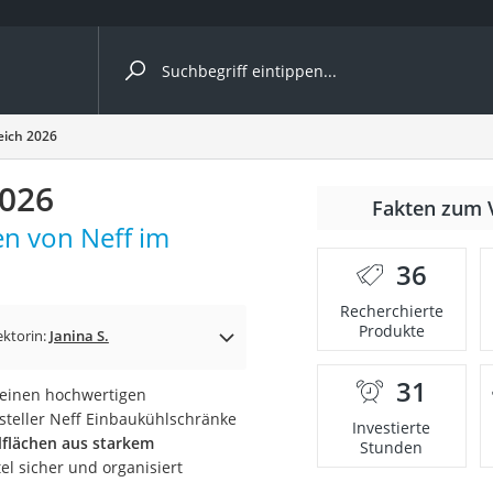
ergleiche nach Kategorie
eich 2026
2026
r
Fakten zum 
en von Neff im
36
Recherchierte
Produkte
ger
ektorin:
Janina S.
s
31
e einen hochwertigen
rsteller Neff Einbaukühlschränke
Investierte
lflächen aus starkem
Stunden
el sicher und organisiert
ne