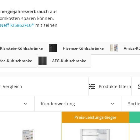
er
Energiejahresverbrauch
aus
tromkosten sparen können.
Neff KI5862FE0
*
mit seinen
Klarstein-Kühlschränke
Hisense-Kühlschränke
Amica-K
er
dea-Kühlschranke
AEG-Kühlschränke
ger
ter
ne
 Vergleich
Produkte filtern
Kundenwertung
Sorti
Preis-Leistungs-Sieger