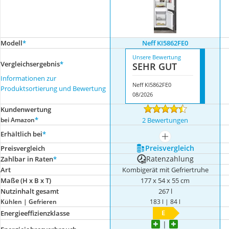
Modell
*
Neff KI5862FE0
Unsere Bewertung
Vergleichsergebnis
*
SEHR GUT
Informationen zur
Neff KI5862FE0
Produktsortierung und Bewertung
08/2026
Kundenwertung
*
bei Amazon
2 Bewertungen
Erhältlich bei
*
mehr anzeigen
Preis­vergleich
Preis­vergleich
Ratenzahlung
Zahlbar in Raten
*
Art
Kombigerät mit Gefriertruhe
Maße (H x B x T)
177 x 54 x 55 cm
Nutzinhalt gesamt
267 l
Kühlen | Gefrieren
183 l | 84 l
E
Energieeffizienzklasse