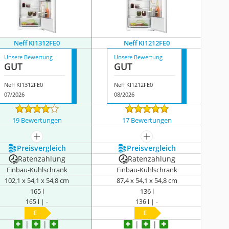
Neff KI1312FE0
Neff KI1212FE0
Unsere Bewertung
Unsere Bewertung
GUT
GUT
Neff KI1312FE0
Neff KI1212FE0
07/2026
08/2026
19 Bewertungen
17 Bewertungen
mehr anzeigen
mehr anzeigen
Preis­vergleich
Preis­vergleich
Ratenzahlung
Ratenzahlung
Einbau-Kühlschrank
Einbau-Kühlschrank
102,1 x 54,1 x 54,8 cm
‎87,4 x 54,1 x 54,8 cm
165 l
136 l
165 l | -
136 l | -
E
E