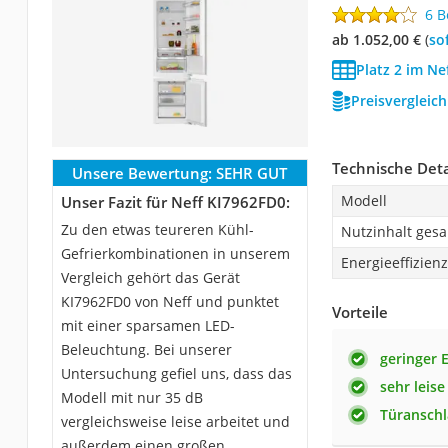
6 
ab 1.052,00 €
(
So
Platz 2 im Ne
Preisvergleic
Technische Deta
Unsere Bewertung:
SEHR GUT
Modell
Unser Fazit für Neff KI7962FD0:
Zu den etwas teureren Kühl-
Nutzinhalt ges
Gefrierkombinationen in unserem
Energieeffizien
Vergleich gehört das Gerät
KI7962FD0 von Neff und punktet
Vorteile
mit einer sparsamen LED-
Beleuchtung. Bei unserer
geringer 
Untersuchung gefiel uns, dass das
sehr leise
Modell mit nur 35 dB
Türanschl
vergleichsweise leise arbeitet und
außerdem einen großen