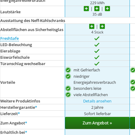
Energiejahresverbrauch
229 kWh
Lautstärke
35 dB
Ausstattung des Neff-Kühlschranks
Abstellflächen aus Sicherheitsglas
4 Stück
FreshSafe
LED-Beleuchtung
Eierablage
Eiswürfelschale
Türanschlag wechselbar
mit Gefrierfach
niedriger
Energiejahresverbrauch
Vorteile
besonders leise
viele Abstellflächen
Weitere Produktinfos
Details ansehen
Herstellergarantie
*
2 Jahre
Lieferzeit
*
Sofort lieferbar
Zum Angebot »
Zum Angebot
*
Erhältlich bei
*