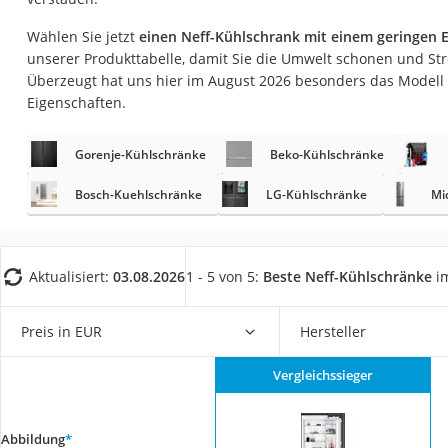
Saug-Wisch-Robot
Wählen Sie jetzt
einen Neff-Kühlschrank mit einem geringen 
Handstaubsauger
unserer Produkttabelle, damit Sie die Umwelt schonen und S
Milchaufschäumer
Überzeugt hat uns hier im August 2026 besonders das Modell
Eigenschaften.
Kondenstrockner
Reiskocher
Gorenje-Kühlschränke
Beko-Kühlschränke
Heißwasserspend
Bosch-Kuehlschränke
LG-Kühlschränke
Mi
Tierhaarstaubsau
Ecovacs-Saugrobo
Nespresso-Maschi
Aktualisiert:
03.08.2026
1 - 5 von 5:
Beste Neff-Kühlschränke
im
Messerschärfer
Preis in EUR
Hersteller
Service
Vergleichssieger
Abbildung
*