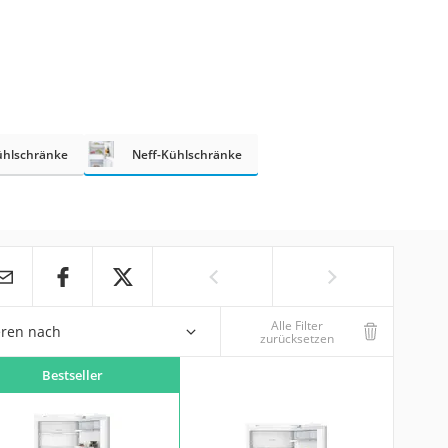
ühlschränke
Neff-Kühlschränke
Alle Filter
eren nach
zurücksetzen
Bestseller