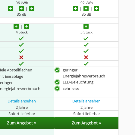
96 kWh
92 kWh
35 dB
35 dB
4 Stück
3 Stück
iele Abstellflächen
geringer
Energiejahresverbrauch
it Eierablage
LED-Beleuchtung
eringer
sehr leise
nergiejahresverbrauch
Details ansehen
Details ansehen
2 Jahre
2 Jahre
Sofort lieferbar
Sofort lieferbar
Zum Angebot »
Zum Angebot »