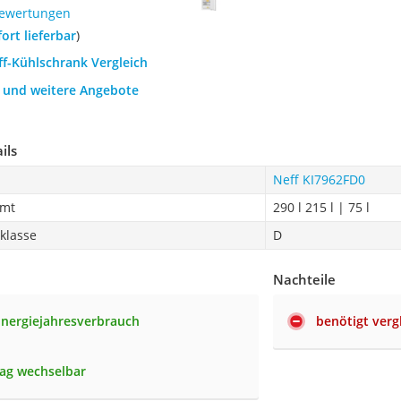
Bewertungen
fort lieferbar
)
ff-Kühlschrank Vergleich
h und weitere Angebote
ils
Neff KI7962FD0
amt
290 l 215 l | 75 l
zklasse
D
Nachteile
Energiejahresverbrauch
benötigt vergl
ag wechselbar