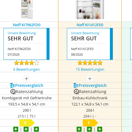
Neff KI7962FD0
Neff KI1412FE0
Unsere Bewertung
Unsere Bewertung
SEHR GUT
SEHR GUT
Neff KI7962FD0
Neff KI1412FE0
07/2026
08/2026
6 Bewertungen
15 Bewertungen
mehr anzeigen
mehr anzeigen
Preis­vergleich
Preis­vergleich
Ratenzahlung
Ratenzahlung
Kombigerät mit Gefriertruhe
Einbau-Kühlschrank
193,5 x ‎54,8 x 54,1 cm
122,1 x ‎54,8 x 54,1 cm
290 l
204 l
215 l | 75 l
204 l | -
D
E