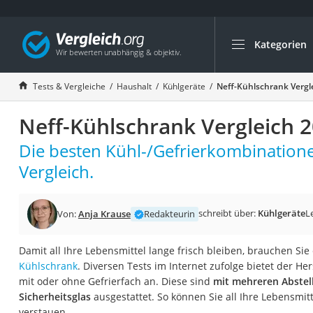
Kategorien
Die beliebtesten V
Haushalt
Tests & Vergleiche
Haushalt
Kühlgeräte
Neff-Kühlschrank Vergl
Wassersprudler
Neff-Kühlschrank Vergleich 
Zentralstaubsauge
Brotbackautomat
Die besten Kühl-/Gefrierkombination
Wischroboter
Vergleich.
Wäschespinne
Industriestaubsau
schreibt über:
Kühlgeräte
L
Von:
Anja Krause
Redakteurin
Spülmaschinentab
Damit all Ihre Lebensmittel lange frisch bleiben, brauchen Si
Akku-Staubsauger
Kühlschrank
. Diversen Tests im Internet zufolge bietet der He
Eierkocher
mit oder ohne Gefrierfach an. Diese sind
mit mehreren Abstel
Sicherheitsglas
ausgestattet. So können Sie all Ihre Lebensmitt
AEG-Waschmaschi
verstauen.