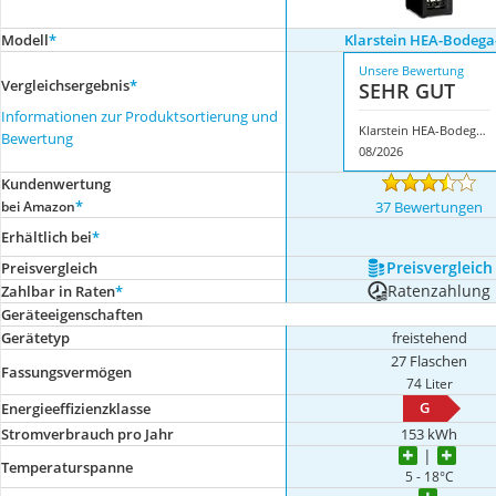
Modell
*
Klarstein HEA-Bodega
Unsere Bewertung
Vergleichsergebnis
*
SEHR GUT
Informationen zur Produktsortierung und
Klarstein HEA-Bodega-27
Bewertung
08/2026
Kundenwertung
*
bei Amazon
37 Bewertungen
Erhältlich bei
*
Preis­vergleich
Preis­vergleich
Ratenzahlung
Zahlbar in Raten
*
Geräteeigenschaften
Gerätetyp
freistehend
27 Flaschen
Fassungsvermögen
74 Liter
G
Energieeffizienzklasse
Stromverbrauch pro Jahr
153 kWh
Temperaturspanne
5 - 18°C