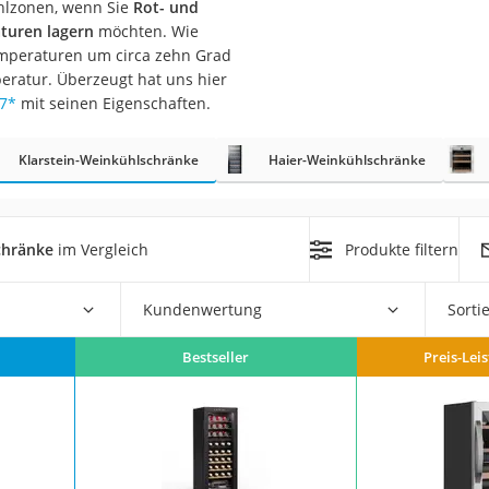
ühlzonen, wenn Sie
Rot- und
er
turen lagern
möchten. Wie
emperaturen um circa zehn Grad
peratur. Überzeugt hat uns hier
7
*
mit seinen Eigenschaften.
Klarstein-Weinkühlschränke
Haier-Weinkühlschränke
er
ger
chränke
im Vergleich
Produkte filtern
ter
ne
Kundenwertung
Sorti
Bestseller
Preis-Lei