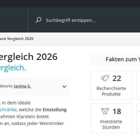
ergleiche nach Kategorie
ank Vergleich 2026
ergleich 2026
r
Fakten zum 
rgleich.
22
ektorin:
Janina S.
Recherchierte
Produkte
ger
 in dem ideale
s
18
chränke
, welche die
Einstellung
ehmen Klarstein bietet
Investierte
 an, sodass jeder Weintrinker
Stunden
ne