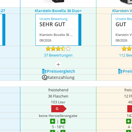
-27
Klarstein Bovella 36 Duo+
Klarstein
Unsere Bewertung
Unsere Be
SEHR GUT
GUT
Klarstein Bovella 36 Duo+
08/2026
08/2026
37 Bewertungen
112 Be
mehr anzeigen
Preis­vergleich
Prei
Ratenzahlung
freistehend
frei
36 Flaschen
12 F
103 Liter
46
G
14
keine Herstellerangabe
5 - 18°C
4 