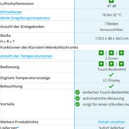
Luftschallemission
47 dB
Klimaklasse
16 bis 32 °C
ideale Umgebungstemperatur
7 Böden
Anzahl der Einlegeböden
herausziehbar
Maße
110,5 x 48 x 34,5 cm
H x B x T
Funktionen des Klarstein-Weinkühlschranks
Anzahl der Temperaturzonen
2 Zonen
Bedienung
Touch-Bedienfeld
Digitale Temperaturanzeige
LC-Display
Beleuchtung
einfaches Touch-Bedienfel
automatische Abtauung
Vorteile
sorgt für einen stilvollen A
Weitere Produktinfos
Details ansehen
Lieferzeit
*
Sofort lieferbar