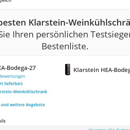
leich
besten Klarstein-Weinkühlschr
ie Ihren persönlichen Testsiege
Bestenliste.
EA-Bodega-27
Klarstein HEA-Bode
 Bewertungen
ort lieferbar
)
arstein-Weinkühlschrank
h und weitere Angebote
ils