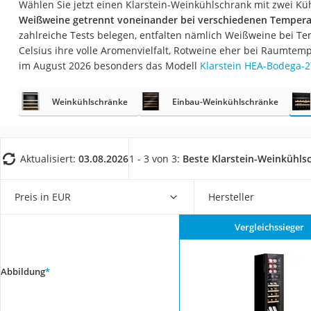
Wählen Sie jetzt einen Klarstein-Weinkühlschrank mit zwei K
Saug-Wisch-Robot
Weißweine getrennt voneinander bei verschiedenen Tempera
Handstaubsauger
zahlreiche Tests belegen, entfalten nämlich Weißweine bei T
Celsius ihre volle Aromenvielfalt, Rotweine eher bei Raumtem
Milchaufschäumer
im August 2026 besonders das Modell
Klarstein HEA-Bodega-2
Kondenstrockner
Reiskocher
Weinkühlschränke
Einbau-Weinkühlschränke
Heißwasserspend
Tierhaarstaubsau
Aktualisiert:
03.08.2026
1 - 3 von 3:
Beste Klarstein-Weinkühls
Ecovacs-Saugrobo
Nespresso-Maschi
Preis in EUR
Hersteller
Messerschärfer
Vergleichssieger
Service
Abbildung
*