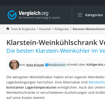
Kategorien
Die beliebtesten V
Haushalt
Tests & Vergleiche
Haushalt
Kühlgeräte
Klarstein-Weinkühlschr
Wassersprudler
Klarstein-Weinkühlschrank V
Zentralstaubsauge
Brotbackautomat
Die besten Klarstein-Weinkühler im Ve
Wischroboter
Wäschespinne
schreibt über:
Kühlgeräte
L
Von:
Anja Krause
Redakteurin
Industriestaubsau
Die wenigsten Weinliebhaber haben einen eigenen Weinkeller,
Spülmaschinentab
Lagerbedingungen herrschen. Eine Alternative sind
Weinkühls
Akku-Staubsauger
konstanter Lagertemperaturen
ermöglichen. Auch das Untern
Weinkühlschränke in verschiedenen Ausführungen und Größen
Eierkocher
auf seine Kosten kommt.
AEG-Waschmaschi