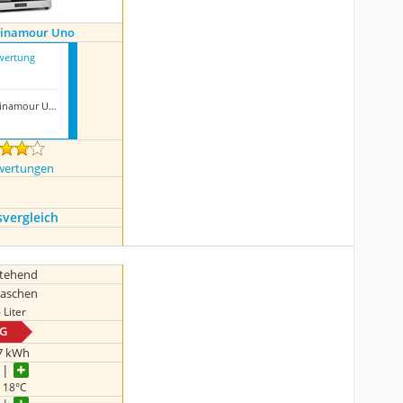
 Vinamour Uno
wertung
Klarstein Vinamour Uno
wertungen
s­vergleich
stehend
laschen
 Liter
G
7 kWh
- 18°C