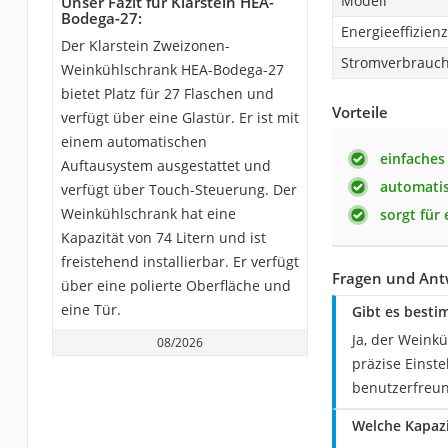
Modell
Unser Fazit für Klarstein HEA-
Bodega-27:
Energieeffizien
Der Klarstein Zweizonen-
Stromverbrauch
Weinkühlschrank HEA-Bodega-27
bietet Platz für 27 Flaschen und
Vorteile
verfügt über eine Glastür. Er ist mit
einem automatischen
einfaches
Auftausystem ausgestattet und
automati
verfügt über Touch-Steuerung. Der
Weinkühlschrank hat eine
sorgt für 
Kapazität von 74 Litern und ist
freistehend installierbar. Er verfügt
Fragen und Ant
über eine polierte Oberfläche und
eine Tür.
Gibt es besti
Ja, der Weink
08/2026
präzise Einst
benutzerfreu
Welche Kapazi