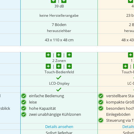
39 dB
4
23 b
keine Herstellerangabe
7 Böden
2 
herausziehbar
herau
43 x 110 x 48 cm
48 x 43
2 Zonen
1
Touch-Bedienfeld
Touch-
LCD-Display
LC-
d
einfache Bedienung
verstellbare St
leise
kompakte Grö
usblick
hohe Kapazität
besonders hoch
Einlegeböden
zwei unabhängige Kühlzonen
Steuerung via 
Details ansehen
Detail
Sofort lieferbar
Sofort