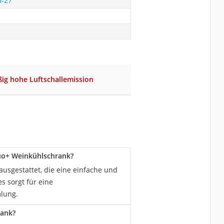
a-27
ig hohe Luftschallemission
uo+ Weinkühlschrank?
usgestattet, die eine einfache und
s sorgt für eine
lung.
rank?