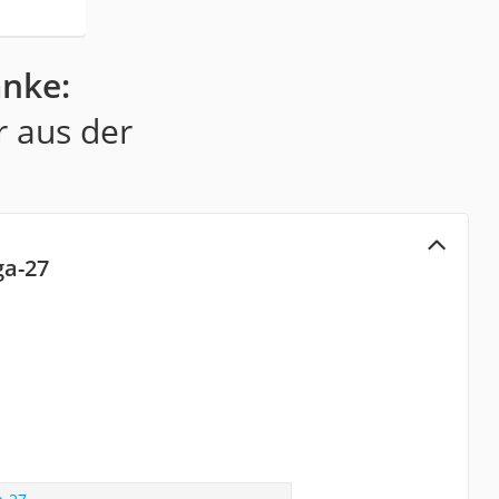
änke:
r aus der
ga-27