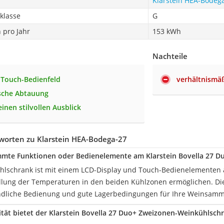
Klarstein HEA-Bodeg
zklasse
G
 pro Jahr
153 kWh
Nachteile
 Touch-Bedienfeld
verhältnismäß
sche Abtauung
einen stilvollen Ausblick
worten zu Klarstein HEA-Bodega-27
mmte Funktionen oder Bedienelemente am Klarstein Bovella 27 D
ühlschrank ist mit einem LCD-Display und Touch-Bedienelementen a
ellung der Temperaturen in den beiden Kühlzonen ermöglichen. Die
ndliche Bedienung und gute Lagerbedingungen für Ihre Weinsamm
tät bietet der Klarstein Bovella 27 Duo+ Zweizonen-Weinkühlsch