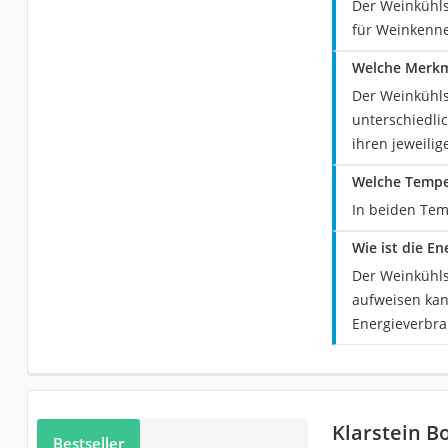
Der Weinkühlsc
für Weinkenn
Welche Merkma
Der Weinkühls
unterschiedli
ihren jeweili
Welche Temper
In beiden Tem
Wie ist die E
Der Weinkühls
aufweisen kan
Energieverbra
Klarstein B
Bestseller