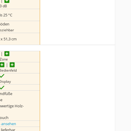
0 dB
is 25 °C
Böden
sziehbar
 x 51,3 cm
 Zone
Bedienfeld
Display
andfüße
ße
wertige Holz-
Touch
s ansehen
 lieferbar