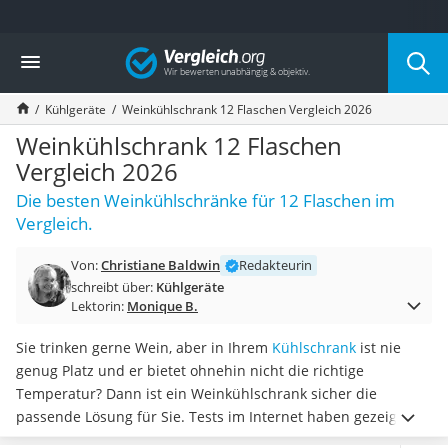
Die beliebtesten Vergleiche nach Kategorie
Vergleich
Haushalt
Wassersprudler
Kühlgeräte
Weinkühlschrank 12 Flaschen Vergleich 2026
Zentralstaubsauger
Brotbackautomat
Weinkühlschrank 12 Flaschen
Wischroboter
Vergleich 2026
Wäschespinne
Die besten Weinkühlschränke für 12 Flaschen im
Industriestaubsauger
Vergleich.
Spülmaschinentabs
Akku-Staubsauger
Von:
Christiane Baldwin
Redakteurin
Eierkocher
schreibt über:
Kühlgeräte
AEG-Waschmaschine
Lektorin:
Monique B.
Saug-Wisch-Roboter
Handstaubsauger
Sie trinken gerne Wein, aber in Ihrem
Kühlschrank
ist nie
Milchaufschäumer
genug Platz und er bietet ohnehin nicht die richtige
Kondenstrockner
Temperatur? Dann ist ein Weinkühlschrank sicher die
Reiskocher
passende Lösung für Sie. Tests im Internet haben gezeigt,
Heißwasserspender
dass Weinkühlschränke für 12 Flaschen mit
einer geeigneten