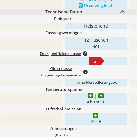
Preis­vergleich
Technische Daten
Einbauart
freistehend
Fassungsvermögen
12 Flaschen
46 l
Energieeffizienzklasse
G
Klimaklasse
Umgebungstemperatur
keine Herstellerangabe
Temperaturspanne
4 bis 18° C
Luftschallemission
40 dB
Abmessungen
(B x H x T)