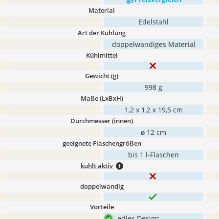
Material
Edelstahl
Art der Kühlung
doppelwandiges Material
Kühlmittel
Gewicht (g)
998 g
Maße (LxBxH)
1,2 x 1,2 x 19,5 cm
Durchmesser (innen)
ø 12 cm
geeignete Flaschengrößen
bis 1 l-Flaschen
kühlt aktiv
doppelwandig
Vorteile
edles Design