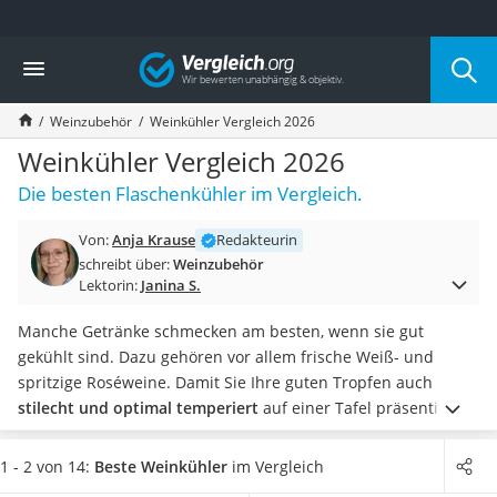
Die beliebtesten Vergleiche nach Kategorie
Vergleich
Haushalt
Wassersprudler
Weinzubehör
Weinkühler Vergleich 2026
Zentralstaubsauger
Brotbackautomat
Weinkühler Vergleich 2026
Wischroboter
Die besten Flaschenkühler im Vergleich.
Wäschespinne
Industriestaubsauger
Von:
Anja Krause
Redakteurin
Spülmaschinentabs
schreibt über:
Weinzubehör
Akku-Staubsauger
Lektorin:
Janina S.
Eierkocher
AEG-Waschmaschine
Manche Getränke schmecken am besten, wenn sie gut
Saug-Wisch-Roboter
gekühlt sind. Dazu gehören vor allem frische Weiß- und
Handstaubsauger
spritzige Roséweine. Damit Sie Ihre guten Tropfen auch
Milchaufschäumer
stilecht und optimal temperiert
auf einer Tafel präsentieren
Kondenstrockner
können, gibt es Weinkühler.
Weinkühler können aus den
Reiskocher
verschiedensten
Materialien wie Edelstahl, Terracotta,
1 - 2 von 14:
Beste Weinkühler
im Vergleich
Heißwasserspender
Kunststoff oder Beton
bestehen. Auch die verwendeten