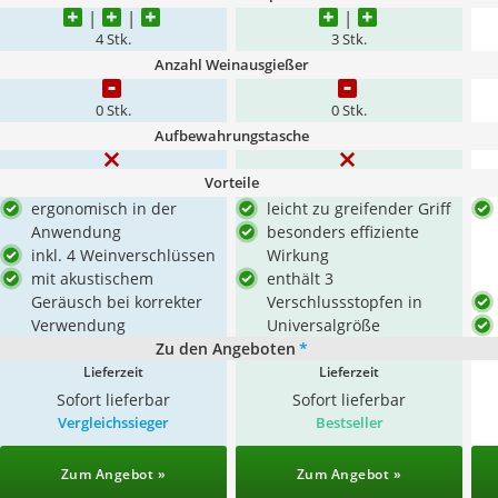
4 Stk.
3 Stk.
Anzahl Weinausgießer
0 Stk.
0 Stk.
Aufbewahrungstasche
Vorteile
ergonomisch in der
leicht zu greifender Griff
Anwendung
besonders effiziente
inkl. 4 Weinverschlüssen
Wirkung
mit akustischem
enthält 3
Geräusch bei korrekter
Verschlussstopfen in
Verwendung
Universalgröße
Zu den Angeboten
*
Lieferzeit
Lieferzeit
Sofort lieferbar
Sofort lieferbar
Vergleichssieger
Bestseller
Zum Angebot »
Zum Angebot »