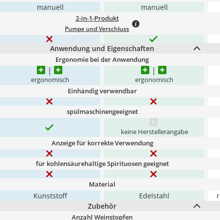
manuell
manuell
2-in-1-Produkt
Pumpe und Verschluss
Anwendung und Eigenschaften
Ergonomie bei der Anwendung
ergonomisch
ergonomisch
Einhändig verwendbar
spülmaschinengeeignet
keine Herstellerangabe
Anzeige für korrekte Verwendung
für kohlensäurehaltige Spirituosen geeignet
Material
Kunststoff
Edelstahl
r
Zubehör
Anzahl Weinstopfen