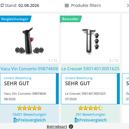
Tierhaarstaubsauger
Pumpe und Weinverschluss
. Suchen Sie sich jetzt ein 2-in-1-
Produkte filtern
Stand:
02.08.2026
Ecovacs-Saugroboter
Produkt aus unserer Produkttabelle aus, wenn Sie nie mehr
Nespresso-Maschine
als eine Flasche zurzeit im Vakuum halten wollen. Überzeugt
Vergleichssieger
Bestseller
Messerschärfer
hat uns hier im August 2026 besonders das Modell
Vacu Vin
Service
Concerto 09874606
*
mit seinen Eigenschaften.
1 / 12
2 / 12
Vacu Vin Concerto 09874606
Le Creuset 59014013001625
Unsere Bewertung
Unsere Bewertung
U
SEHR GUT
SEHR GUT
Vacu Vin Concerto 09874606
Le Creuset 59014013001625
Z
08/2026
07/2026
0
16451 Bewertungen
291 Bewertungen
Preis­vergleich
Preis­vergleich
Betriebsart