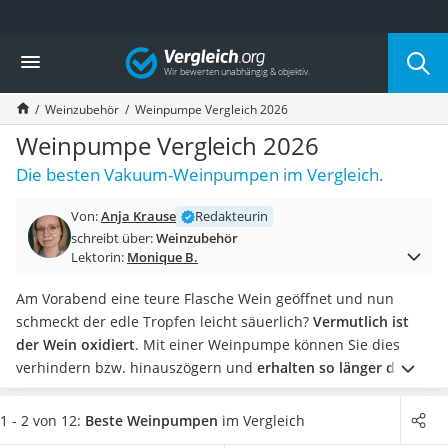
Die beliebtesten Vergleiche nach Kategorie
Vergleich
Haushalt
Wassersprudler
Weinzubehör
Weinpumpe Vergleich 2026
Zentralstaubsauger
Brotbackautomat
Weinpumpe Vergleich 2026
Wischroboter
Die besten Vakuum-Weinpumpen im Vergleich.
Wäschespinne
Industriestaubsauger
Von:
Anja Krause
Redakteurin
Spülmaschinentabs
schreibt über:
Weinzubehör
Akku-Staubsauger
Lektorin:
Monique B.
Eierkocher
AEG-Waschmaschine
Am Vorabend eine teure Flasche Wein geöffnet und nun
Saug-Wisch-Roboter
schmeckt der edle Tropfen leicht säuerlich?
Vermutlich ist
Handstaubsauger
der Wein oxidiert
. Mit einer Weinpumpe können Sie dies
Milchaufschäumer
verhindern bzw. hinauszögern und
erhalten so länger den
Kondenstrockner
guten Weingeschmack.
Diverse Tests im Internet zeigen, dass
Reiskocher
die
manuelle Pumpe die verbreitetste Variante
ist.
1 - 2 von 12:
Beste Weinpumpen
im Vergleich
Heißwasserspender
Elektrische Modelle sind in der Regel
2-in-1-Produkte aus