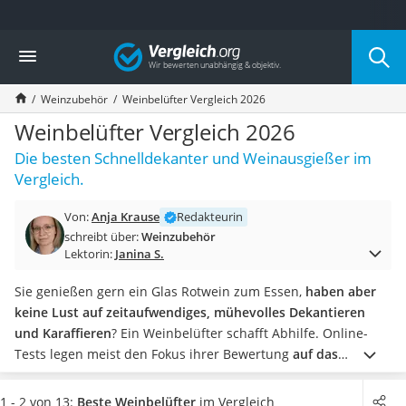
Die beliebtesten Vergleiche nach Kategorie
Vergleich
Haushalt
Wassersprudler
Weinzubehör
Weinbelüfter Vergleich 2026
Zentralstaubsauger
Brotbackautomat
Weinbelüfter Vergleich 2026
Wischroboter
Die besten Schnelldekanter und Weinausgießer im
Wäschespinne
Vergleich.
Industriestaubsauger
Spülmaschinentabs
Von:
Anja Krause
Redakteurin
Akku-Staubsauger
schreibt über:
Weinzubehör
Eierkocher
Lektorin:
Janina S.
AEG-Waschmaschine
Saug-Wisch-Roboter
Sie genießen gern ein Glas Rotwein zum Essen,
haben aber
Handstaubsauger
keine Lust auf zeitaufwendiges, mühevolles Dekantieren
Milchaufschäumer
und Karaffieren
? Ein Weinbelüfter schafft Abhilfe. Online-
Kondenstrockner
Tests legen meist den Fokus ihrer Bewertung
auf das
Reiskocher
Belüftungsergebnis und die Dichtigkeit beim Einschenken
.
Heißwasserspender
Weitere Qualitätsunterschiede zwischen den Modellen
gibt
1 - 2 von 13:
Beste Weinbelüfter
im Vergleich