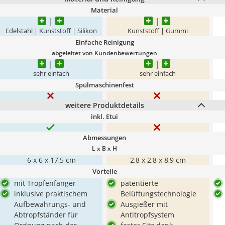
Material
Edelstahl | Kunststoff | Silikon
Kunststoff | Gummi
Einfache Reinigung
abgeleitet von Kundenbewertungen
sehr einfach
sehr einfach
Spülmaschinenfest
weitere Produktdetails
inkl. Etui
Abmessungen
L x B x H
6 x 6 x 17,5 cm
2,8 x 2,8 x 8,9 cm
Vorteile
mit Tropfenfänger
patentierte
inklusive praktischem
Belüftungstechnologie
Aufbewahrungs- und
Ausgießer mit
Abtropfständer für
Antitropfsystem