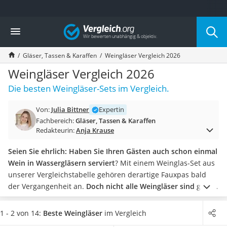
Die beliebtesten Vergleiche nach Kategorie
Vergleich
Haushalt
Wassersprudler
Gläser, Tassen & Karaffen
Weingläser Vergleich 2026
Zentralstaubsauger
Brotbackautomat
Weingläser Vergleich 2026
Wischroboter
Die besten Weingläser-Sets im Vergleich.
Wäschespinne
Industriestaubsauger
Von:
Julia Bittner
Expertin
Spülmaschinentabs
Fachbereich:
Gläser, Tassen & Karaffen
Akku-Staubsauger
Redakteurin:
Anja Krause
Eierkocher
AEG-Waschmaschine
Seien Sie ehrlich: Haben Sie Ihren Gästen auch schon einmal
Saug-Wisch-Roboter
Wein in Wassergläsern serviert
? Mit einem Weinglas-Set aus
Handstaubsauger
unserer Vergleichstabelle gehören derartige Fauxpas bald
Milchaufschäumer
der Vergangenheit an.
Doch nicht alle Weingläser sind gleich
:
Kondenstrockner
Weißwein trinkt man eher aus schmalen, hohen Gläsern,
Reiskocher
während Rotweingläser relativ groß und bauchig sind.
1 - 2 von 14:
Beste Weingläser
im Vergleich
Heißwasserspender
Insider-Tipp
: Auch wenn einige Hersteller mit besonders