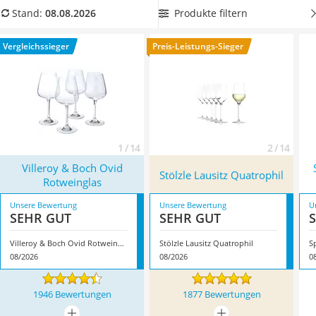
Tierhaarstaubsauger
bruchsicheren Gläsern werben, sollten Sie auf einen
Produkte filtern
Stand:
08.08.2026
Ecovacs-Saugroboter
unmittelbaren Härte-Test lieber verzichten. Überzeugt hat
Nespresso-Maschine
uns hier im August 2026 besonders das Modell
Villeroy &
Vergleichssieger
Preis-Leistungs-Sieger
Messerschärfer
Boch Ovid Rotweinglas
*
mit seinen Eigenschaften.
Service
1 / 14
2 / 14
Villeroy & Boch Ovid
Stölzle Lausitz Quatrophil
Rotweinglas
Unsere Bewertung
Unsere Bewertung
U
SEHR GUT
SEHR GUT
Villeroy & Boch Ovid Rotweinglas
Stölzle Lausitz Quatrophil
08/2026
08/2026
0
1946 Bewertungen
1877 Bewertungen