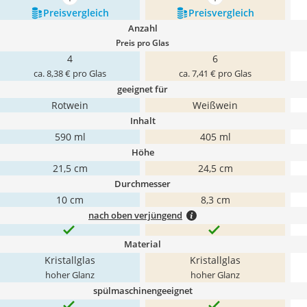
mehr anzeigen
mehr anzeigen
Preis­vergleich
Preis­vergleich
Anzahl
Preis pro Glas
4
6
ca. 8,38 € pro Glas
ca. 7,41 € pro Glas
geeignet für
Rotwein
Weißwein
Inhalt
590 ml
405 ml
Höhe
21,5 cm
24,5 cm
Durchmesser
10 cm
8,3 cm
nach oben verjüngend
Material
Kristallglas
Kristallglas
hoher Glanz
hoher Glanz
spülmaschinengeeignet