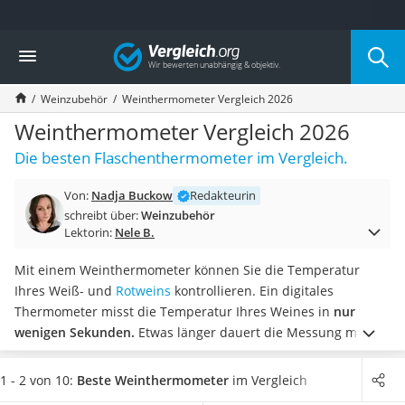
Die beliebtesten Vergleiche nach Kategorie
Vergleich
Haushalt
Wassersprudler
Weinzubehör
Weinthermometer Vergleich 2026
Zentralstaubsauger
Brotbackautomat
Weinthermometer Vergleich 2026
Wischroboter
Die besten Flaschenthermometer im Vergleich.
Wäschespinne
Industriestaubsauger
Von:
Nadja Buckow
Redakteurin
Spülmaschinentabs
schreibt über:
Weinzubehör
Akku-Staubsauger
Lektorin:
Nele B.
Eierkocher
AEG-Waschmaschine
Mit einem Weinthermometer können Sie die Temperatur
Saug-Wisch-Roboter
Ihres Weiß- und
Rotweins
kontrollieren. Ein digitales
Handstaubsauger
Thermometer misst die Temperatur Ihres Weines in
nur
Milchaufschäumer
wenigen Sekunden.
Etwas länger dauert die Messung mit
Kondenstrockner
einem analogen Stab-Thermometer, welches dafür sehr
Reiskocher
genau misst. Einige Tests im Internet zeigen, dass durch die
1 - 2 von 10:
Beste Weinthermometer
im Vergleich
Heißwasserspender
optimale Serviertemperatur die Aromen des Weines besser