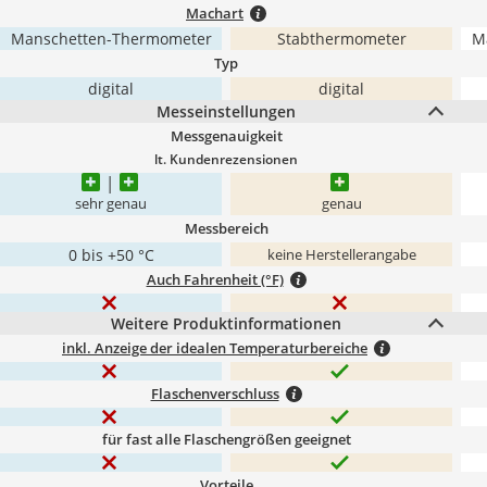
Machart
Manschetten-Thermometer
Stabthermometer
M
Typ
digital
digital
Messeinstellungen
Messgenauigkeit
lt. Kundenrezensionen
sehr genau
genau
Messbereich
0 bis +50 °C
keine Herstellerangabe
Auch Fahrenheit (°F)
Weitere Produktinformationen
inkl. Anzeige der idealen Temperaturbereiche
Flaschenverschluss
für fast alle Flaschengrößen geeignet
Vorteile