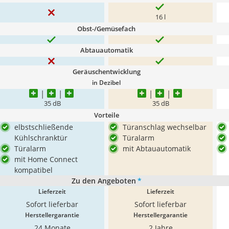
16 l
Obst-/Gemüsefach
Abtauautomatik
Geräuschentwicklung
in Dezibel
35 dB
35 dB
Vorteile
elbstschließende
Türanschlag wechselbar
Kühlschranktür
Türalarm
Türalarm
mit Abtauautomatik
mit Home Connect
kompatibel
Zu den Angeboten
*
Lieferzeit
Lieferzeit
Sofort lieferbar
Sofort lieferbar
Herstellergarantie
Herstellergarantie
24 Monate
2 Jahre