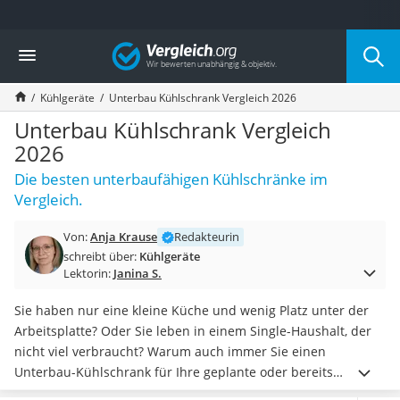
Die beliebtesten Vergleiche nach Kategorie
Vergleich
Haushalt
Wassersprudler
Kühlgeräte
Unterbau Kühlschrank Vergleich 2026
Zentralstaubsauger
Brotbackautomat
Unterbau Kühlschrank Vergleich
Wischroboter
2026
Wäschespinne
Die besten unterbaufähigen Kühlschränke im
Industriestaubsauger
Vergleich.
Spülmaschinentabs
Akku-Staubsauger
Von:
Anja Krause
Redakteurin
Eierkocher
schreibt über:
Kühlgeräte
AEG-Waschmaschine
Lektorin:
Janina S.
Saug-Wisch-Roboter
Handstaubsauger
Sie haben nur eine kleine Küche und wenig Platz unter der
Milchaufschäumer
Arbeitsplatte? Oder Sie leben in einem Single-Haushalt, der
Kondenstrockner
nicht viel verbraucht? Warum auch immer Sie einen
Reiskocher
Unterbau-Kühlschrank für Ihre geplante oder bereits
Heißwasserspender
montierte Küche brauchen, hier finden Sie den richtigen.
Die