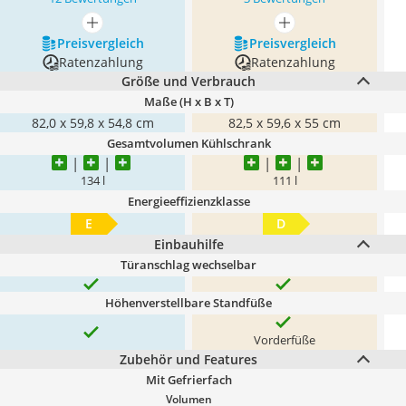
mehr anzeigen
mehr anzeigen
Preis­vergleich
Preis­vergleich
Ratenzahlung
Ratenzahlung
Größe und Verbrauch
Maße (H x B x T)
82,0 x 59,8 x 54,8 cm
82,5 x 59,6 x 55 cm
Gesamtvolumen Kühlschrank
134 l
111 l
Energieeffizienzklasse
E
D
Einbauhilfe
Türanschlag wechselbar
Höhenverstellbare Standfüße
Vorderfüße
Zubehör und Features
Mit Gefrierfach
Volumen