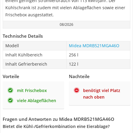
einem geringen Stromverbrauch von 113 kWh/Jahr. Der
Kühlschrank ist zudem mit vielen Ablageflächen sowie einer
Frischebox ausgestattet.
08/2026
Technische Details
Modell
Midea MDRB521MGA46O
Inhalt Kühlbereich
256 l
Inhalt Gefrierbereich
122 l
Vorteile
Nachteile
mit Frischebox
benötigt viel Platz
nach oben
viele Ablageflächen
Fragen und Antworten zu Midea MDRB521MGA46O
Bietet die Kühl-/Gefrierkombination eine Eierablage?