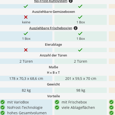
No-Frost-Kühlsystem
Ausziehbare Gemüseboxen
keine
1 Box
Ausziehbare Frischebox/en
1 Box
1 Box
Eierablage
Anzahl der Türen
2 Türen
2 Türen
Maße
H x B x T
178 x 70,3 x 68,6 cm
201 x 59,5 x 70 cm
Gewicht
82 kg
98 kg
Vorteile
mit VarioBox
mit Frischebox
NoFrost-Technologie
viele Ablageflächen
hohes Gesamtvolumen