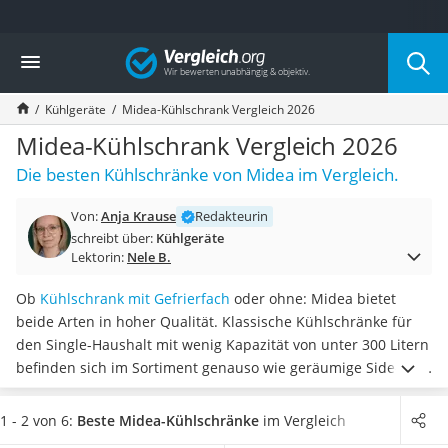
Die beliebtesten Vergleiche nach Kategorie
Vergleich
Haushalt
Wassersprudler
Kühlgeräte
Midea-Kühlschrank Vergleich 2026
Zentralstaubsauger
Brotbackautomat
Midea-Kühlschrank Vergleich 2026
Wischroboter
Die besten Kühlschränke von Midea im Vergleich.
Wäschespinne
Industriestaubsauger
Von:
Anja Krause
Redakteurin
Spülmaschinentabs
schreibt über:
Kühlgeräte
Akku-Staubsauger
Lektorin:
Nele B.
Eierkocher
AEG-Waschmaschine
Ob
Kühlschrank mit Gefrierfach
oder ohne: Midea bietet
Saug-Wisch-Roboter
beide Arten in hoher Qualität. Klassische Kühlschränke für
Handstaubsauger
den Single-Haushalt mit wenig Kapazität von unter 300 Litern
Milchaufschäumer
befinden sich im Sortiment genauso wie geräumige Side-by-
Kondenstrockner
Side-Kühlschränke mit einer
Kapazität von mehr als 600
Reiskocher
Litern
, wie Tests im Internet zeigen.
Wählen Sie jetzt einen
1 - 2 von 6:
Beste Midea-Kühlschränke
im Vergleich
Heißwasserspender
Midea-Kühlschrank aus unserer Vergleichstabelle, der
leiser