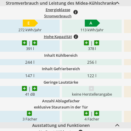
Stromverbrauch und Leistung des Midea-Kühlschranks
Energieklasse
Stromverbrauch
E
A
272 kWh/Jahr
113 kWh/Jahr
Hohe Kapazität
391 l
378 l
Inhalt Kühlbereich
244 l
256 l
Inhalt Gefrierbereich
147 l
122 l
Geringe Lautstärke
41 dB
keine Herstellerangabe
Anzahl Ablagefächer
exklusive Stauraum in der Tür
3 Fächer
4 Fächer
Ausstattung und Funktionen