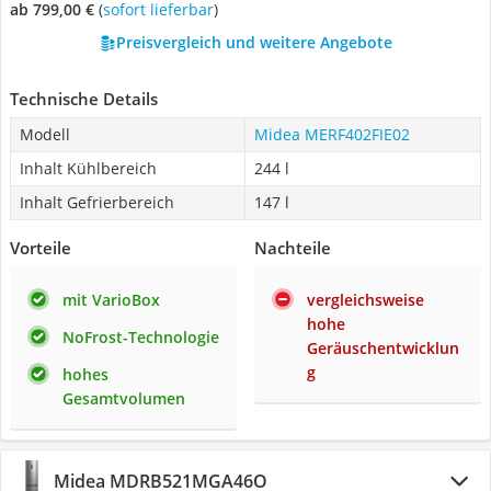
ab 799,00 €
(
Sofort lieferbar
)
Preisvergleich und weitere Angebote
Technische Details
Modell
Midea MERF402FIE02
Inhalt Kühlbereich
244 l
Inhalt Gefrierbereich
147 l
Vorteile
Nachteile
mit VarioBox
vergleichsweise
hohe
NoFrost-Technologie
Geräuschentwicklun
g
hohes
Gesamtvolumen
Midea MDRB521MGA46O