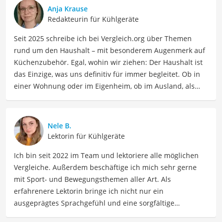
Anja Krause
Redakteurin für Kühlgeräte
Seit 2025 schreibe ich bei Vergleich.org über Themen
rund um den Haushalt – mit besonderem Augenmerk auf
Küchenzubehör. Egal, wohin wir ziehen: Der Haushalt ist
das Einzige, was uns definitiv für immer begleitet. Ob in
einer Wohnung oder im Eigenheim, ob im Ausland, als
Single, in der WG oder mit Familie – ich habe viele Wohn-
und Lebensformen selbst erlebt. Genau aus dieser
Erfahrung heraus berichte ich über Produkte und
Nele B.
Lösungen, die den Alltag erleichtern und praktische
Lektorin für Kühlgeräte
Helfer für Küche und Haushalt bieten.
Ich bin seit 2022 im Team und lektoriere alle möglichen
Der Midea-Kühlschrank-Vergleich ist aus unserer Sicht
Vergleiche. Außerdem beschäftige ich mich sehr gerne
besonders empfehlenswert für
Haushaltskunden
und
mit Sport- und Bewegungsthemen aller Art. Als
Familien
.
erfahrenere Lektorin bringe ich nicht nur ein
ausgeprägtes Sprachgefühl und eine sorgfältige
Arbeitsweise mit, sondern auch mein Interesse an