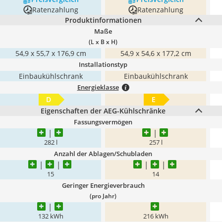
Ratenzahlung
Ratenzahlung
Produktinformationen
Maße
(L x B x H)
54,9 x 55,7 x 176,9 cm
54,9 x 54,6 x 177,2 cm
Installationstyp
Einbaukühlschrank
Einbaukühlschrank
Energieklasse
D
E
Eigenschaften der AEG-Kühlschränke
Fassungsvermögen
282 l
257 l
Anzahl der Ablagen/Schubladen
15
14
Geringer Energieverbrauch
(pro Jahr)
‎132 kWh
‎216 kWh