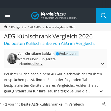
Die beliebtesten Vergleiche nach Kategorie
Vergleich
Haushalt
Wassersprudler
Kühlgeräte
AEG-Kühlschrank Vergleich 2026
Zentralstaubsauger
Brotbackautomat
AEG-Kühlschrank Vergleich 2026
Wischroboter
Die besten Kühlschranke von AEG im Vergleich.
Wäschespinne
Industriestaubsauger
Von:
Christiane Baldwin
Redakteurin
Spülmaschinentabs
schreibt über:
Kühlgeräte
Akku-Staubsauger
Lektorin:
Alina V.
Eierkocher
AEG-Waschmaschine
Bei Ihrer Suche nach einem AEG-Kühlschrank, der zu Ihren
Saug-Wisch-Roboter
Ansprüchen passt, finden Sie in der folgenden Tabelle die
Handstaubsauger
bestplatzierten Geräte unseres Vergleichs. Achten Sie auf
Milchaufschäumer
genug Stauraum für Ihre Haushaltsgröße
und die
Kondenstrockner
Energieeffizienz – diese Werte sind auch bei vielen Online-
Reiskocher
Tests maßgeblich.
Besonders beeindruckend finden wir AEG-
1 - 2 von 11:
Beste AEG-Kühlschränke
im Vergleich
Heißwasserspender
Kühlschränke mit einer Custom-Flex-Funktion. Sie ermöglicht