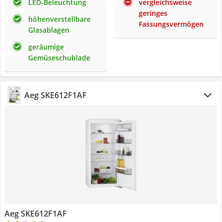
LED-Beleuchtung
vergleichsweise
geringes
höhenverstellbare
Fassungsvermögen
Glasablagen
geräumige
Gemüseschublade
Aeg SKE612F1AF
Aeg SKE612F1AF