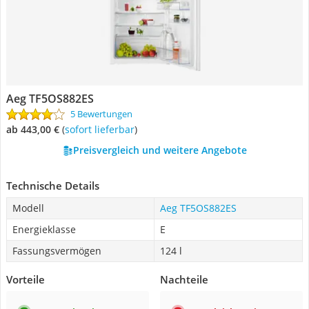
Aeg TF5OS882ES
5 Bewertungen
ab 443,00 €
(
Sofort lieferbar
)
Preisvergleich und weitere Angebote
Technische Details
Modell
Aeg TF5OS882ES
Energieklasse
E
Fassungsvermögen
124 l
Vorteile
Nachteile