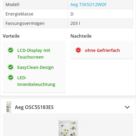
Modell
Aeg TSK5O12WDF
Energieklasse
D
Fassungsvermögen
203 l
Vorteile
Nachteile
LCD-Display mit
ohne Gefrierfach
Touchscreen
EasyClean-Design
LED-
Innenbeleuchtung
Aeg OSC5S183ES