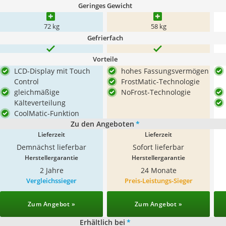
Geringes Gewicht
72 kg
58 kg
Gefrierfach
Vorteile
LCD-Display mit Touch
hohes Fassungsvermögen
Control
FrostMatic-Technologie
gleichmäßige
NoFrost-Technologie
Kälteverteilung
CoolMatic-Funktion
Zu den Angeboten
*
Lieferzeit
Lieferzeit
Demnächst lieferbar
Sofort lieferbar
Herstellergarantie
Herstellergarantie
2 Jahre
24 Monate
Vergleichssieger
Preis-Leistungs-Sieger
Zum Angebot »
Zum Angebot »
Erhältlich bei
*