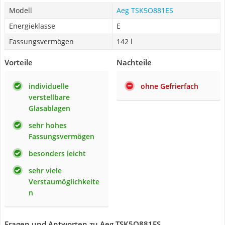
Modell
Aeg TSK5O881ES
Energieklasse
E
Fassungsvermögen
142 l
Vorteile
Nachteile
individuelle
ohne Gefrierfach
verstellbare
Glasablagen
sehr hohes
Fassungsvermögen
besonders leicht
sehr viele
Verstaumöglichkeite
n
Fragen und Antworten zu Aeg TSK5O881ES