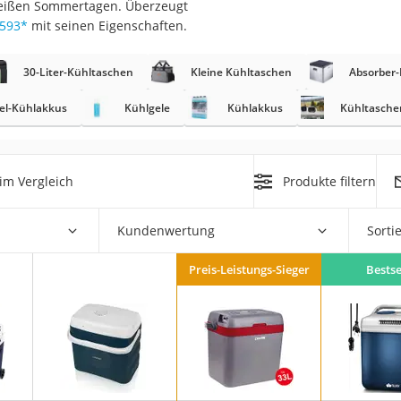
 heißen Sommertagen. Überzeugt
er
593
*
mit seinen Eigenschaften.
30-Liter-Kühltaschen
Kleine Kühltaschen
Absorber
el-Kühlakkus
Kühlgele
Kühlakkus
Kühltasche
er
im Vergleich
Produkte filtern
ger
ter
Kundenwertung
Sorti
ne
Preis-Leistungs-Sieger
Bestse