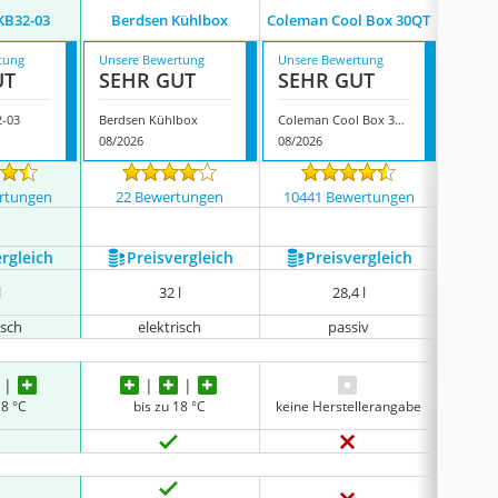
VKB32-03
Berdsen Kühlbox
Coleman Cool Box 30QT
Colem
tung
Unsere Bewertung
Unsere Bewertung
Unsere
UT
SEHR GUT
SEHR GUT
SEH
2-03
Berdsen Kühlbox
Coleman Cool Box 30QT
Colema
08/2026
08/2026
08/202
rtungen
22 Bewertungen
10441 Bewertungen
215
ergleich
Preis­vergleich
Preis­vergleich
P
l
32 l
28,4 l
isch
elektrisch
passiv
18 °C
bis zu 18 °C
keine Herstellerangabe
keine 