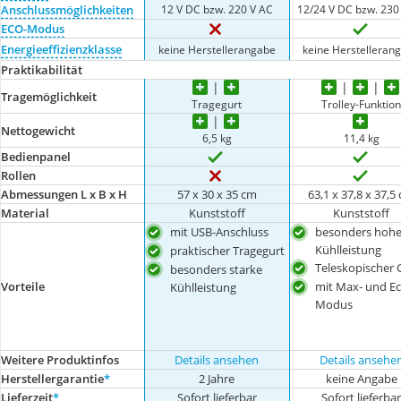
12 V DC bzw. 220 V AC
12/24 V DC bzw. 230
Anschlussmöglichkeiten
ECO-Modus
Energieeffizienzklasse
keine Herstellerangabe
keine Herstelleran
Praktikabilität
Tragemöglichkeit
Tragegurt
Trolley-Funktio
Nettogewicht
6,5 kg
11,4 kg
Bedienpanel
Rollen
Abmessungen L x B x H
57 x 30 x 35 cm
63,1 x 37,8 x 37,5
Material
Kunststoff
Kunststoff
mit USB-Anschluss
besonders hoh
Kühlleistung
praktischer Tragegurt
Teleskopischer G
besonders starke
Vorteile
mit Max- und Ec
Kühlleistung
Modus
Weitere Produktinfos
Details ansehen
Details ansehe
Herstellergarantie
*
2 Jahre
keine Angabe
Lieferzeit
*
Sofort lieferbar
Sofort lieferba