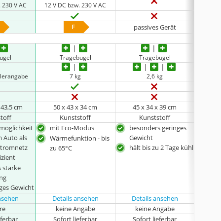
. 230 V AC
12 V DC bzw. 230 V AC
F
passives Gerät
pa
ügel
Tragebügel
Tragebügel
llerangabe
7 kg
2,6 kg
x 43,5 cm
50 x 43 x 34 cm
45 x 34 x 39 cm
46
toff
Kunststoff
Kunststoff
möglichkeit
mit Eco-Modus
besonders geringes
sehr
 Auto als
Gewicht
Wärmefunktion - bis
auch
Stromnetz
hält bis zu 2 Tage kühl
zu 65°C
izient
 starke
ung
nges Gewicht
ansehen
Details ansehen
Details ansehen
Det
hre
keine Angabe
keine Angabe
k
eferbar
Sofort lieferbar
Sofort lieferbar
Sof