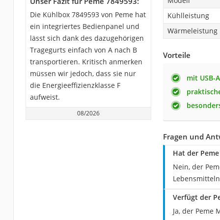
Modell
Unser Fazit für Peme 7849593:
Die Kühlbox 7849593 von Peme hat
Kühlleistung
ein integriertes Bedienpanel und
Wärmeleistung
lässt sich dank des dazugehörigen
Tragegurts einfach von A nach B
Vorteile
transportieren. Kritisch anmerken
müssen wir jedoch, dass sie nur
mit USB-A
die Energieeffizienzklasse F
praktisch
aufweist.
besonders
08/2026
Fragen und Ant
Hat der Peme
Nein, der Pem
Lebensmitteln
Verfügt der P
Ja, der Peme 