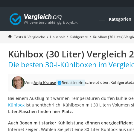
Kategorien
Die beliebtesten V
Haushalt
Tests & Vergleiche
Haushalt
Kühlgeräte
Kühlbox (30 Liter) Verg
Wassersprudler
Kühlbox (30 Liter) Vergleich 
Zentralstaubsauge
Brotbackautomat
Die besten 30-l-Kühlboxen im Vergleic
Wischroboter
Wäschespinne
schreibt über:
Kühlgeräte
L
Von:
Anja Krause
Redakteurin
Industriestaubsau
Bei einem Ausflug mit warmen Temperaturen dürfen kühle Get
Spülmaschinentab
Kühlbox
ist unentbehrlich. Kühlboxen mit 30 Litern Volumen si
Akku-Staubsauger
Liter-Flaschen finden hier Platz.
Eierkocher
Auch Boxen mit starker Kühlleistung können energieeffizient
AEG-Waschmaschi
Internet zeigen. Wählen Sie jetzt eine 30-Liter-Kühlbox aus un