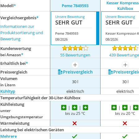
Kesser Kompress
Modell
*
Peme 7849593
Kühlbox
Unsere Bewertung
Unsere Bewertung
Vergleichsergebnis
*
SEHR GUT
SEHR GUT
Informationen zur
Produktsortierung und
Peme 7849593
Bewertung
08/2026
08/2026
Kundenwertung
*
bei Amazon
55 Bewertungen
439 Bewertung
Erhältlich bei
*
mehr anzeigen
mehr a
Preis­vergleich
Preis­verglei
Preis­vergleich
Volumen
30 l
30 l
in Litern
Kühltyp
elektrisch
elektrisch
Temperaturfähigkeit der 30-Liter-Kühlbox
Kühlleistung
unter
bis zu 25 °C
bis zu 20 °C
Umgebungstemperatur
Wärmeleistung
Leistung bei elektrischen Geräten
Mehrere