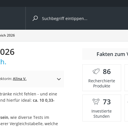
ergleiche nach Kategorie
leich 2026
2026
r
Fakten zum 
h.
86
ektorin:
Alina V.
Recherchierte
Produkte
ger
ränke nicht fehlen - und eine
s
73
nd hierfür ideal:
ca. 10 0,33-
Investierte
Stunden
 sein
, wie diverse Tests im
ne
serer Vergleichstabelle, welche