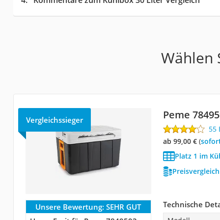
Wählen S
Peme 78495
Vergleichssieger
55
ab 99,00 €
(
Sofor
Platz 1 im Kü
Preisvergleic
Technische Deta
Unsere Bewertung:
SEHR GUT