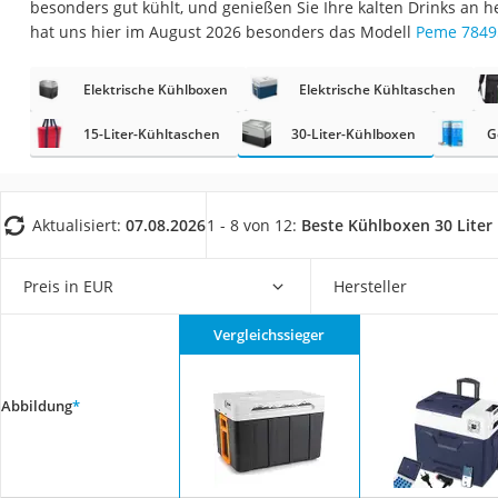
besonders gut kühlt, und genießen Sie Ihre kalten Drinks an
Saug-Wisch-Robot
hat uns hier im August 2026 besonders das Modell
Peme 7849
Handstaubsauger
Milchaufschäumer
Elektrische Kühlboxen
Elektrische Kühltaschen
Kondenstrockner
15-Liter-Kühltaschen
30-Liter-Kühlboxen
G
Reiskocher
Heißwasserspend
Aktualisiert:
07.08.2026
1 - 8 von 12:
Beste Kühlboxen 30 Liter
Tierhaarstaubsau
Ecovacs-Saugrobo
Preis in EUR
Hersteller
Nespresso-Maschi
Messerschärfer
Vergleichssieger
Service
Abbildung
*