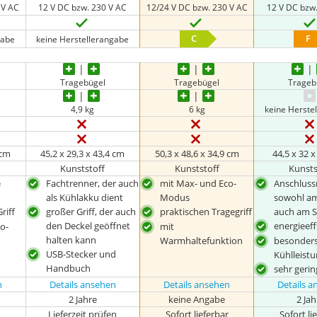
 V AC
12 V DC bzw. 230 V AC
12/24 V DC bzw. 230 V AC
12 V DC bzw
C
F
gabe
keine Herstellerangabe
n
Tragebügel
Tragebügel
Trageb
4,9 kg
6 kg
keine Herste
 cm
45,2 x 29,3 x 43,4 cm
50,3 x 48,6 x 34,9 cm
44,5 x 32 
Kunststoff
Kunststoff
Kunsts
e
Fachtrenner, der auch
mit Max- und Eco-
Anschluss
als Kühlakku dient
Modus
sowohl am
riff
großer Griff, der auch
praktischen Tragegriff
auch am 
den Deckel geöffnet
energieeff
o-
mit
halten kann
Warmhaltefunktion
besonders
USB-Stecker und
Kühlleist
Handbuch
sehr geri
n
Details ansehen
Details ansehen
Details 
2 Jahre
keine Angabe
2 Ja
r
Lieferzeit prüfen
Sofort lieferbar
Sofort li