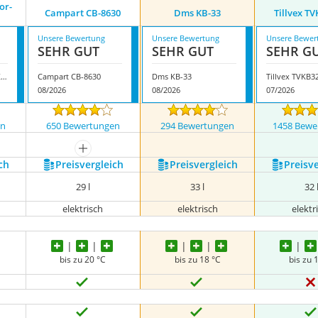
or-
Campart CB-8630
Dms KB-33
Tillvex T
Unsere Bewertung
Unsere Bewertung
Unsere Bewer
SEHR GUT
SEHR GUT
SEHR G
Kesser Kompressor-Kühlbox
Campart CB-8630
Dms KB-33
Tillvex TVKB3
08/2026
08/2026
07/2026
en
650 Bewertungen
294 Bewertungen
1458 Bewe
nzeigen
mehr anzeigen
ch
Preis­vergleich
Preis­vergleich
Preis­v
29 l
33 l
32 
elektrisch
elektrisch
elektr
bis zu 20 °C
bis zu 18 °C
bis zu 