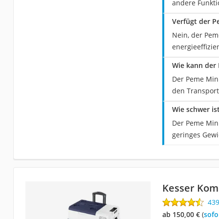
andere Funkti
Verfügt der 
Nein, der Pem
energieeffizi
Wie kann der
Der Peme Mini
den Transport
Wie schwer is
Der Peme Mini
geringes Gewic
Kesser Kom
43
ab 150,00 €
(
Sof