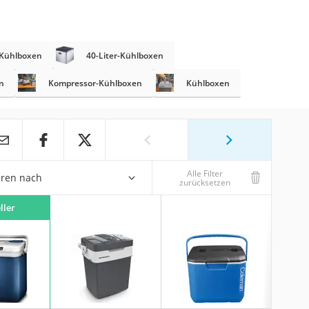
-Kühlboxen
40-Liter-Kühlboxen
n
Kompressor-Kühlboxen
Kühlboxen
Alle Filter
eren nach
zurücksetzen
ller