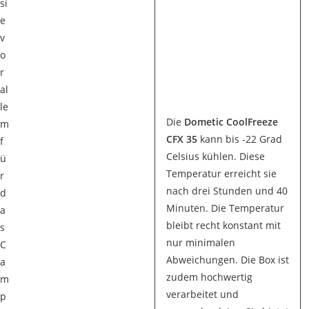
si
e
v
o
r
al
le
Die
Dometic CoolFreeze
m
CFX 35
kann bis -22 Grad
f
Celsius kühlen. Diese
ü
Temperatur erreicht sie
r
nach drei Stunden und 40
d
Minuten. Die Temperatur
a
bleibt recht konstant mit
s
nur minimalen
C
Abweichungen. Die Box ist
a
zudem hochwertig
m
verarbeitet und
p