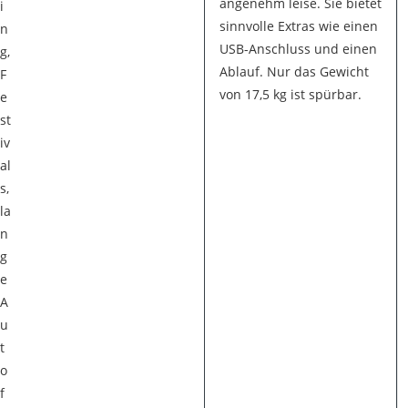
angenehm leise. Sie bietet
i
sinnvolle Extras wie einen
n
USB-Anschluss und einen
g,
Ablauf. Nur das Gewicht
F
von 17,5 kg ist spürbar.
e
st
iv
al
s,
la
n
g
e
A
u
t
o
f