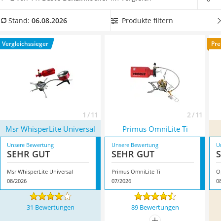
Handgepäck-Koffer
Tankstellen-Benzin zurückgreifen.
Wählen Sie einen
Vibrationsplatte
Benzinkocher mit zwei Flammen aus unserer Test- bzw.
Produkte filtern
Stand:
06.08.2026
Wanderschuhe Herren
Vergleichstabelle, sollten Sie generell viel kochen.
Achten Sie
Sicherheitsweste Reiten
außerdem auf eine möglichst hohe Leistung
und einen
Vergleichssieger
Pre
Service
zugleich geringen Verbrauch (350 ml/h sind bereits sehr viel).
Überzeugt hat uns hier im August 2026 besonders das
Modell
Msr WhisperLite Universal
*
mit seinen Eigenschaften.
1 / 11
2 / 11
Msr WhisperLite Universal
Primus OmniLite Ti
Unsere Bewertung
Unsere Bewertung
U
SEHR GUT
SEHR GUT
Msr WhisperLite Universal
Primus OmniLite Ti
O
08/2026
07/2026
0
31 Bewertungen
89 Bewertungen