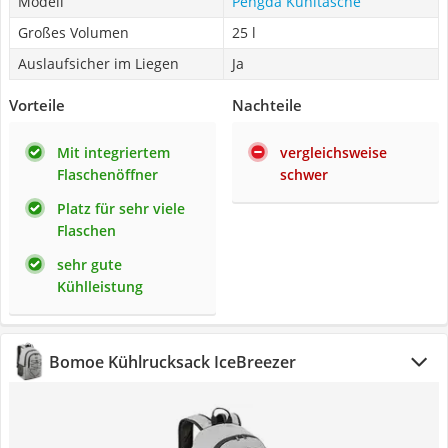
Modell
Pengda Kühltasche
Großes Volumen
25 l
Auslaufsicher im Liegen
Ja
Vorteile
Nachteile
Mit integriertem
vergleichsweise
Flaschenöffner
schwer
Platz für sehr viele
Flaschen
sehr gute
Kühlleistung
Bomoe Kühlrucksack IceBreezer