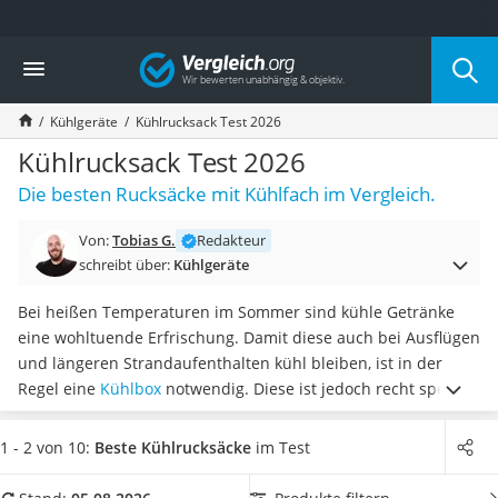
Die beliebtesten Vergleiche nach Kategorie
Vergleich
Haushalt
Wassersprudler
Kühlgeräte
Kühlrucksack Test 2026
Zentralstaubsauger
Brotbackautomat
Kühlrucksack Test 2026
Wischroboter
Die besten Rucksäcke mit Kühlfach im Vergleich.
Wäschespinne
Industriestaubsauger
Von:
Tobias G.
Redakteur
Spülmaschinentabs
schreibt über:
Kühlgeräte
Akku-Staubsauger
Eierkocher
Bei heißen Temperaturen im Sommer sind kühle Getränke
AEG-Waschmaschine
eine wohltuende Erfrischung. Damit diese auch bei Ausflügen
Saug-Wisch-Roboter
und längeren Strandaufenthalten kühl bleiben, ist in der
Handstaubsauger
Regel eine
Kühlbox
notwendig. Diese ist jedoch recht sperrig
Milchaufschäumer
und umständlich zu tragen. Kühlrucksäcke sind im Vergleich
Kondenstrockner
hierzu
deutlich angenehmer zu transportieren
. Wie Sie in
1 - 2 von 10:
Beste Kühlrucksäcke
im Test
Reiskocher
unserem Test sehen, verfügen diese über ein spezielles
Heißwasserspender
Isolierfach.
Wählen Sie jetzt aus unserer Vergleichstabelle