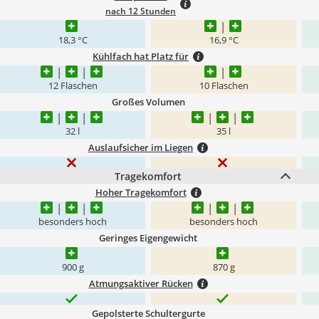
nach 12 Stunden
18,3 °C
16,9 °C
Kühlfach hat Platz für
12 Flaschen
10 Flaschen
Großes Volumen
32 l
35 l
Auslaufsicher im Liegen
Tragekomfort
Hoher Tragekomfort
besonders hoch
besonders hoch
Geringes Eigengewicht
900 g
870 g
Atmungsaktiver Rücken
Gepolsterte Schultergurte