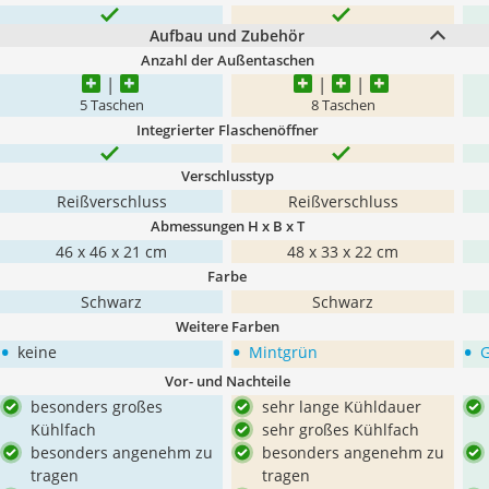
Aufbau und Zubehör
Anzahl der Außentaschen
5 Taschen
8 Taschen
Integrierter Flaschenöffner
Verschlusstyp
Reißverschluss
Reißverschluss
Abmessungen H x B x T
46 x 46 x 21 cm
48 x 33 x 22 cm
Farbe
Schwarz
Schwarz
Weitere Farben
•
•
•
keine
Mintgrün
Vor- und Nachteile
besonders großes
sehr lange Kühldauer
Kühlfach
sehr großes Kühlfach
besonders angenehm zu
besonders angenehm zu
tragen
tragen