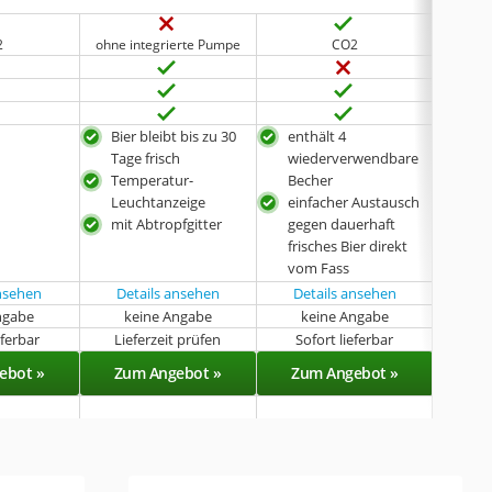
2
ohne integrierte Pumpe
CO2
l
Bier bleibt bis zu 30
enthält 4
inkl
Tage frisch
wiederverwendbare
inkl.
Temperatur-
Becher
Rei
Leuchtanzeige
einfacher Austausch
mit Abtropfgitter
gegen dauerhaft
frisches Bier direkt
vom Fass
ansehen
Details ansehen
Details ansehen
Det
ngabe
keine Angabe
keine Angabe
k
eferbar
Lieferzeit prüfen
Sofort lieferbar
Sof
ebot »
Zum Angebot »
Zum Angebot »
Zu