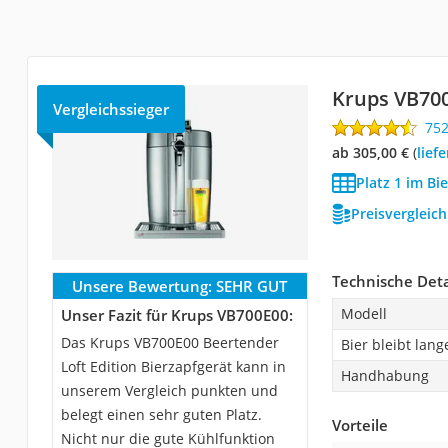
Krups VB70
Vergleichssieger
75
ab 305,00 €
(
Lie
Platz 1 im Bi
Preisvergleic
Technische Deta
Unsere Bewertung:
SEHR GUT
Modell
Unser Fazit für Krups VB700E00:
Das Krups VB700E00 Beertender
Bier bleibt lang
Loft Edition Bierzapfgerät kann in
Handhabung
unserem Vergleich punkten und
belegt einen sehr guten Platz.
Vorteile
Nicht nur die gute Kühlfunktion