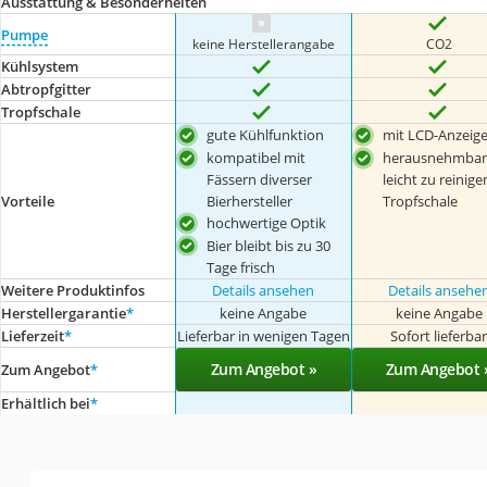
Ausstattung & Besonderheiten
Pumpe
keine Herstellerangabe
CO2
Kühlsystem
Abtropfgitter
Tropfschale
gute Kühlfunktion
mit LCD-Anzeig
kompatibel mit
herausnehmbar
Fässern diverser
leicht zu reinig
Vorteile
Bierhersteller
Tropfschale
hochwertige Optik
Bier bleibt bis zu 30
Tage frisch
Weitere Produktinfos
Details ansehen
Details ansehe
Herstellergarantie
*
keine Angabe
keine Angabe
Lieferzeit
*
Lieferbar in wenigen Tagen
Sofort lieferba
Zum Angebot »
Zum Angebot 
Zum Angebot
*
Erhältlich bei
*