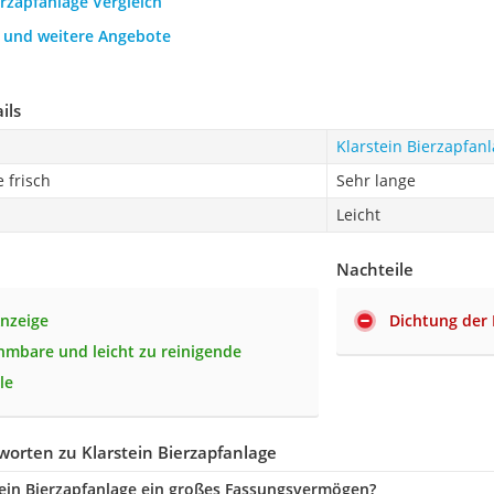
erzapfanlage Vergleich
h und weitere Angebote
ils
Klarstein Bierzapfan
e frisch
Sehr lange
Leicht
Nachteile
nzeige
Dichtung der 
mbare und leicht zu reinigende
le
orten zu Klarstein Bierzapfanlage
tein Bierzapfanlage ein großes Fassungsvermögen?