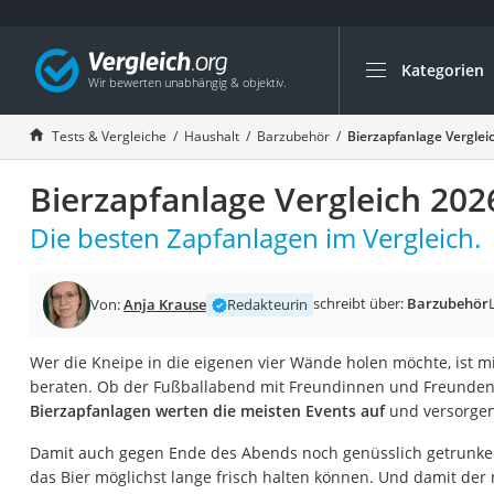
Kategorien
Die beliebtesten V
Haushalt
Tests & Vergleiche
Haushalt
Barzubehör
Bierzapfanlage Verglei
Wassersprudler
Bierzapfanlage Vergleich 202
Zentralstaubsauge
Brotbackautomat
Die besten Zapfanlagen im Vergleich.
Wischroboter
Wäschespinne
schreibt über:
Barzubehör
Von:
Anja Krause
Redakteurin
Industriestaubsau
Wer die Kneipe in die eigenen vier Wände holen möchte, ist m
Spülmaschinentab
beraten. Ob der Fußballabend mit Freundinnen und Freunden
Akku-Staubsauger
Bierzapfanlagen werten die meisten Events auf
und versorgen 
Eierkocher
Damit auch gegen Ende des Abends noch genüsslich getrunken
AEG-Waschmaschi
das Bier möglichst lange frisch halten können. Und damit der