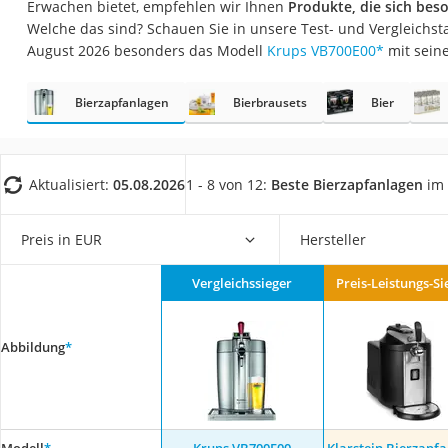
Erwachen bietet, empfehlen wir Ihnen
Produkte, die sich beso
Saug-Wisch-Robot
Welche das sind? Schauen Sie in unsere Test- und Vergleichsta
Handstaubsauger
August 2026 besonders das Modell
Krups VB700E00
*
mit sein
Milchaufschäumer
Bierzapfanlagen
Bierbrausets
Bier
Kondenstrockner
Reiskocher
Heißwasserspend
Aktualisiert:
05.08.2026
1 - 8 von 12:
Beste Bierzapfanlagen
im 
Tierhaarstaubsau
Ecovacs-Saugrobo
Preis in EUR
Hersteller
Nespresso-Maschi
Vergleichssieger
Preis-Leistungs-Si
Messerschärfer
Service
Abbildung
*