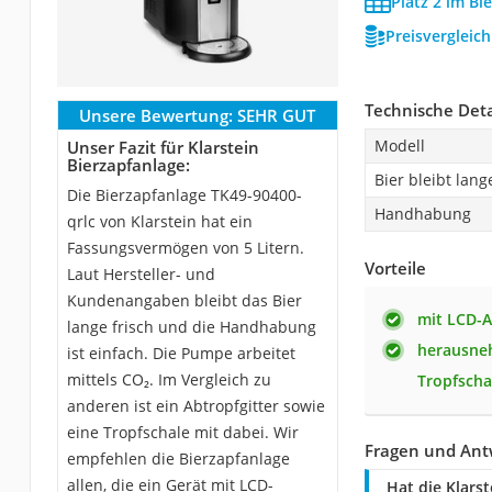
Platz 2 im Bi
Preisvergleic
Technische Deta
Unsere Bewertung:
SEHR GUT
Modell
Unser Fazit für Klarstein
Bierzapfanlage:
Bier bleibt lang
Die Bierzapfanlage TK49-90400-
Handhabung
qrlc von Klarstein hat ein
Fassungsvermögen von 5 Litern.
Vorteile
Laut Hersteller- und
Kundenangaben bleibt das Bier
mit LCD-A
lange frisch und die Handhabung
herausneh
ist einfach. Die Pumpe arbeitet
mittels CO₂. Im Vergleich zu
Tropfscha
anderen ist ein Abtropfgitter sowie
eine Tropfschale mit dabei. Wir
Fragen und Antw
empfehlen die Bierzapfanlage
allen, die ein Gerät mit LCD-
Hat die Klars