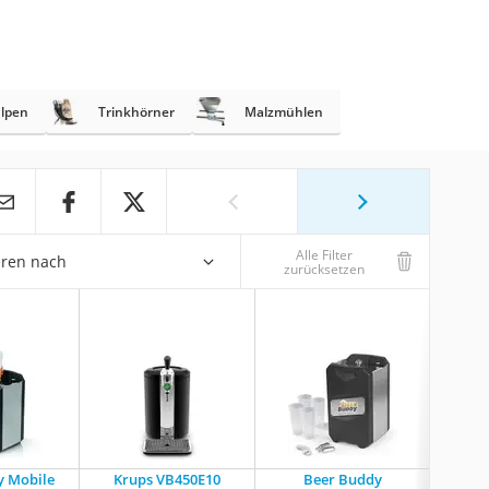
ulpen
Trinkhörner
Malzmühlen
Alle Filter
eren nach
zurücksetzen
y Mobile
Krups VB450E10
Beer Buddy
Ga