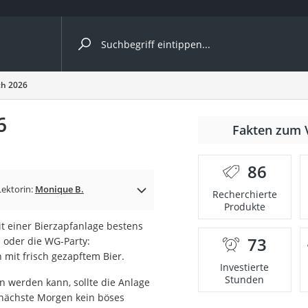
ergleiche nach Kategorie
ch 2026
6
r
Fakten zum 
86
Lektorin:
Monique B.
Recherchierte
Produkte
ger
it einer Bierzapfanlage bestens
s
73
 oder die WG-Party:
mit frisch gezapftem Bier.
Investierte
Stunden
 werden kann, sollte die Anlage
ne
 nächste Morgen kein böses