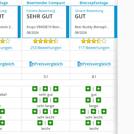
lage
Beertender Compact
Bierzapfanlage
Westerb
tung
Unsere Bewertung
Unsere Bewertung
Unsere
UT
SEHR GUT
GUT
GUT
Beer Buddy Mobile Zapfanlage
Krups VB450E10 Beertender Compact
Beer Buddy Bierzapfanlage
08/2026
08/2026
08/202
tungen
253 Bewertungen
117 Bewertungen
118
ergleich
Preis­vergleich
Preis­vergleich
P
R
5 l
8 l
keine 
abel
sehr gut
gut
z
sehr lange
lange
ht
sehr leicht
sehr leicht
ht
leicht
leicht