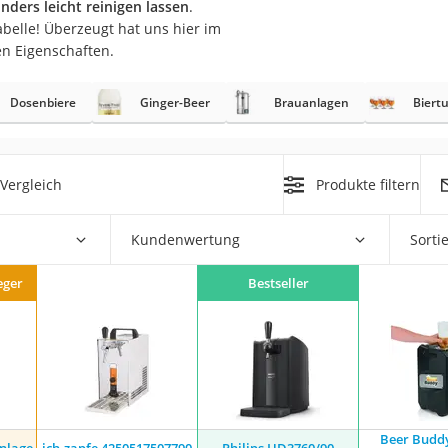
nders leicht reinigen lassen
.
er
belle! Überzeugt hat uns hier im
en Eigenschaften.
Dosenbiere
Ginger-Beer
Brauanlagen
Biert
er
Vergleich
Produkte filtern
ger
ter
Kundenwertung
Sorti
ne
eger
Bestseller
Beer Budd