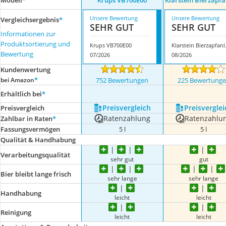
Modell
*
Krups VB700E00
Klarstein Bierzapf
Unsere Bewertung
Unsere Bewertung
Vergleichsergebnis
*
SEHR GUT
SEHR GUT
Informationen zur
Produktsortierung und
Krups VB700E00
Klarst
Bewertung
07/2026
08/2026
Kundenwertung
*
bei Amazon
752 Bewertungen
225 Bewertung
Erhältlich bei
*
Preis­vergleich
Preis­verglei
Preis­vergleich
Ratenzahlung
Ratenzahlu
Zahlbar in Raten
*
Fassungsvermögen
5 l
5 l
Qualität & Handhabung
Verarbeitungsqualität
sehr gut
gut
Bier bleibt lange frisch
sehr lange
sehr lange
Handhabung
leicht
leicht
Reinigung
leicht
leicht