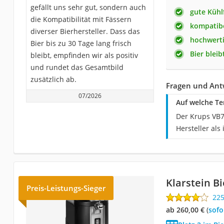
gefällt uns sehr gut, sondern auch
gute Kühl
die Kompatibilität mit Fässern
kompatibe
diverser Bierhersteller. Dass das
hochwerti
Bier bis zu 30 Tage lang frisch
Bier bleib
bleibt, empfinden wir als positiv
und rundet das Gesamtbild
zusätzlich ab.
Fragen und Ant
07/2026
Auf welche Te
Der Krups VB7
Hersteller als
Klarstein B
Preis-Leistungs-Sieger
22
ab 260,00 €
(
Sof