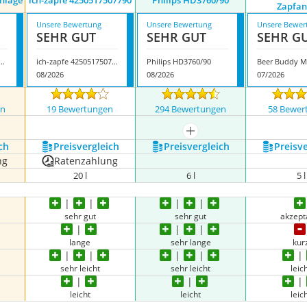
anlage
ich-zapfe 4250517507790
Philips HD3760/90
Zapfan
Unsere Bewertung
Unsere Bewertung
Unsere Bewer
SEHR GUT
SEHR GUT
SEHR G
ein Bierzapfanlage
ich-zapfe 4250517507790
Philips HD3760/90
08/2026
08/2026
07/2026
en
19 Bewertungen
294 Bewertungen
58 Bewer
mehr anzeigen
ch
Preis­vergleich
Preis­vergleich
Preis­v
ng
Ratenzahlung
20 l
6 l
5 l
sehr gut
sehr gut
akzept
lange
sehr lange
kur
sehr leicht
sehr leicht
leic
leicht
leicht
leic