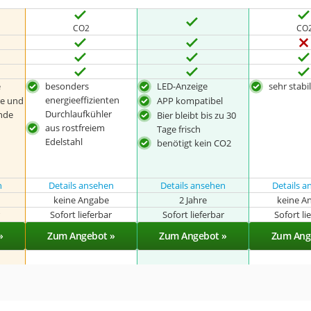
CO2
CO
e
besonders
LED-Anzeige
sehr stabi
energieeffizienten
e und
APP kompatibel
Durchlaufkühler
ende
Bier bleibt bis zu 30
aus rostfreiem
Tage frisch
Edelstahl
benötigt kein CO2
n
Details ansehen
Details ansehen
Details 
keine Angabe
2 Jahre
keine A
r
Sofort lieferbar
Sofort lieferbar
Sofort li
»
Zum Angebot »
Zum Angebot »
Zum Ang