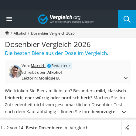
Die beliebtesten Vergleiche nach Kategorie
Vergleich
Lebensmittel
Schwarzkümmelöl
Alkohol
Dosenbier Vergleich 2026
Knäckebrot
Schwarzkümmelöl-Kapseln
Dosenbier Vergleich 2026
Manukahonig
Die besten Biere aus der Dose im Vergleich.
Eiklar
Astronautenkost
Von:
Marc H.
Redakteur
Balsamico-Essig
schreibt über:
Alkohol
Schwarzkümmelöl bio
Lektorin:
Monique B.
Sardinen
Honig
Wie trinken Sie Bier am liebsten? Besonders
mild, klassisch
Gemüsebrühe
feinherb, eher würzig oder nordisch herb
? Machen Sie Ihre
Eiskaffee-Pulver
Zufriedenheit nicht vom geschmacklichen Dosenbier-Test
Irischer Whiskey
nach dem Kauf abhängig – finden Sie Ihre
bevorzugte
Grapefruitkernextrakt
Geschmacksrichtung
im Dosenbier-Vergleich.
Wäre es nicht
Matcha-Set
großartig, wenn Ihre
gewünschten Getränke geliefert
1 - 2 von 14:
Beste Dosenbiere
im Vergleich
Sojasauce
werden? Entdecken Sie Ihr Lieblings-Dosenbier in der