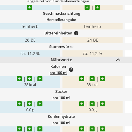
abgeleitet von Kundenbewertungen
Geschmacksrichtung
Herstellerangabe
feinherb
feinherb
Bittereinheiten
28 BE
24 BE
Stammwürze
ca. 11,2 %
ca. 11,2 %
Nährwerte
Kalorien
pro 100 ml
38 kcal
38 kcal
Zucker
pro 100 ml
0,0 g
0,0 g
Kohlenhydrate
pro 100 ml