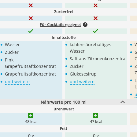
Zuckerfrei
Für Cocktails geeignet
Inhaltsstoffe
•
•
•
Wasser
kohlensäurehaltiges
•
•
Wasser
Zucker
G
•
•
Saft aus Zitronenkonzentrat
G
Pink
•
•
Grapefruitsaftkonzentrat
Zucker
Z
•
•
Z
Grapefruitsaftkonzentrat
Glukosesirup
•
•
•
L
und weitere
und weitere
L
•
u
Nährwerte pro 100 ml
Brennwert
48 kcal
47 kcal
Fett
0 g
0 g