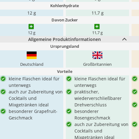
Kohlenhydrate
12 g
11,7 g
Davon Zucker
12 g
11,7 g
Allgemeine Produktinformationen
Ursprungsland
Deutschland
Großbritannien
Vorteile
kleine Flaschen ideal für
kleine Flaschen ideal für
unterwegs
unterwegs
auch zur Zubereitung von
praktischer,
Cocktails und
wiederverschließbarer
Mixgetränken ideal
Drehverschluss
besonderer Grapefruit-
besonderer
Geschmack
Rosengeschmack
auch zur Zubereitung von
Cocktails und
Mixgetränken ideal