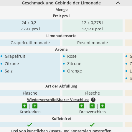
Geschmack und Gebinde der Limonade
Menge
Preis pro l
24 x 0,2 l
12 x 0,275 l
7,79 € pro l
12,12 € pro l
Limonadensorte
Grapefruitlimonade
Rosenlimonade
Aroma
•
•
•
Grapefruit
Rose
G
•
•
•
Zitrone
Zitrone
Z
•
•
•
Salz
Orange
L
•
S
Art der Abfüllung
Flasche
Flasche
Wiederverschließbarer Verschluss
Kronkorken
Drehverschluss
Koffeinfrei
Frei von künstlichen Zusatz- und Konservierungsstoffen