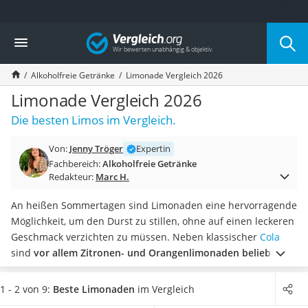
Die beliebtesten Vergleiche nach Kategorie
Vergleich
Lebensmittel
Schwarzkümmelöl
Alkoholfreie Getränke
Limonade Vergleich 2026
Knäckebrot
Schwarzkümmelöl-Kapseln
Limonade Vergleich 2026
Manukahonig
Die besten Limos im Vergleich.
Eiklar
Astronautenkost
Von:
Jenny Tröger
Expertin
Balsamico-Essig
Fachbereich:
Alkoholfreie Getränke
Schwarzkümmelöl bio
Redakteur:
Marc H.
Sardinen
Honig
An heißen Sommertagen sind Limonaden eine hervorragende
Gemüsebrühe
Möglichkeit, um den Durst zu stillen, ohne auf einen leckeren
Eiskaffee-Pulver
Geschmack verzichten zu müssen. Neben klassischer
Cola
Irischer Whiskey
sind
vor allem Zitronen- und Orangenlimonaden beliebt
.
Grapefruitkernextrakt
Aber auch ausgefallenere Geschmacksrichtungen wie
Matcha-Set
Pfirsich, Kokos und Kräuter werden angeboten.
Wählen Sie
1 - 2 von 9:
Beste Limonaden
im Vergleich
Sojasauce
jetzt eine Limonade aus unserer Vergleichstabelle, die keinen