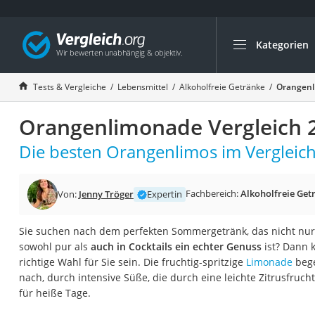
Kategorien
Die beliebtesten V
Lebensmittel
Tests & Vergleiche
Lebensmittel
Alkoholfreie Getränke
Orangenl
Schwarzkümmelöl
Orangenlimonade Vergleich 
Knäckebrot
Schwarzkümmelöl-
Die besten Orangenlimos im Vergleich
Manukahonig
Eiklar
Fachbereich:
Alkoholfreie Get
Von:
Jenny Tröger
Expertin
Astronautenkost
Sie suchen nach dem perfekten Sommergetränk, das nicht nur
Balsamico-Essig
sowohl pur als
auch in Cocktails ein echter Genuss
ist? Dann 
Schwarzkümmelöl 
richtige Wahl für Sie sein. Die fruchtig-spritzige
Limonade
bege
nach, durch intensive Süße, die durch eine leichte Zitrusfruch
Sardinen
für heiße Tage.
Honig