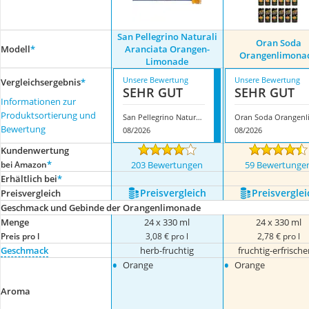
San Pellegrino Naturali
Oran Soda
Modell
*
Aranciata Orangen-
Orangenlimona
Limonade
Unsere Bewertung
Unsere Bewertung
Vergleichsergebnis
*
SEHR GUT
SEHR GUT
Informationen zur
Produktsortierung und
San Pellegrino Naturali Aranciata Orangen-Limonade
Bewertung
08/2026
08/2026
Kundenwertung
*
bei Amazon
203 Bewertungen
59 Bewertunge
Erhältlich bei
*
Preis­vergleich
Preis­verglei
Preis­vergleich
Geschmack und Gebinde der Orangenlimonade
Menge
24 x 330 ml
24 x 330 ml
Preis pro l
3,08 € pro l
2,78 € pro l
Geschmack
herb-fruchtig
fruchtig-erfrisch
•
•
Orange
Orange
Aroma