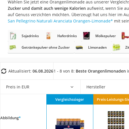
Wählen Sie jetzt eine Orangenlimonade aus unserer Vergleichs
Gemüsebrühe
Zucker und damit auch wenige Kalorien
aufweist, wenn Sie au
Eiskaffee-Pulver
auf Genuss verzichten möchten. Überzeugt hat uns hier im A
San Pellegrino Naturali Aranciata Orangen-Limonade
*
mit sei
Irischer Whiskey
Grapefruitkernext
Sojadrinks
Haferdrinks
Molkepulver
Matcha-Set
Getränkepulver ohne Zucker
Limonaden
Zi
Sojasauce
MCT-Öl
Trüffelöl
Aktualisiert:
06.08.2026
1 - 8 von 8:
Beste Orangenlimonaden
i
Erythrit
Preis in EUR
Hersteller
Müsli ohne Zucker
Service
Vergleichssieger
Preis-Leistungs-Si
Abbildung
*