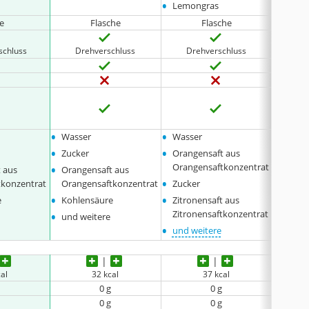
•
Lemongras
e
Flasche
Flasche
schluss
Drehverschluss
Drehverschluss
Dr
•
•
•
Wasser
Wasser
natürl
•
•
Miner
Zucker
Orangensaft aus
•
•
Orangensaftkonzentrat
Orang
 aus
Orangensaft aus
•
•
tkonzentrat
Orangensaftkonzentrat
Zucker
Kohle
•
•
•
e
Kohlensäure
Zitronensaft aus
7 Vit
•
•
Zitronensaftkonzentrat
und weitere
und w
•
und weitere
al
32 kcal
37 kcal
0 g
0 g
0 g
0 g