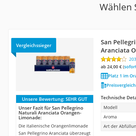
Wählen S
San Pellegr
Vergleichssieger
Aranciata 
20
ab 24,00 €
(
Sofor
Platz 1 im O
Preisvergleic
Technische Deta
Unsere Bewertung:
SEHR GUT
Modell
Unser Fazit für San Pellegrino
Naturali Aranciata Orangen-
Aroma
Limonade:
Die italienische Orangenlimonade
Art der Abfüllu
San Pellegrino Aranciata überzeugt