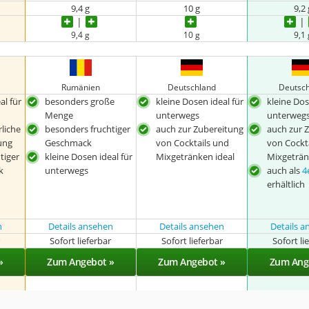
9,4 g
10 g
9,2 
9,4 g
10 g
9,1 
Rumänien
Deutschland
Deutsc
al für
besonders große
kleine Dosen ideal für
kleine Dos
Menge
unterwegs
unterweg
liche
besonders fruchtiger
auch zur Zubereitung
auch zur 
ung
Geschmack
von Cocktails und
von Cockt
tiger
kleine Dosen ideal für
Mixgetränken ideal
Mixgeträn
k
unterwegs
auch als
4
erhältlich
n
Details ansehen
Details ansehen
Details 
r
Sofort lieferbar
Sofort lieferbar
Sofort li
»
Zum Angebot »
Zum Angebot »
Zum Ang