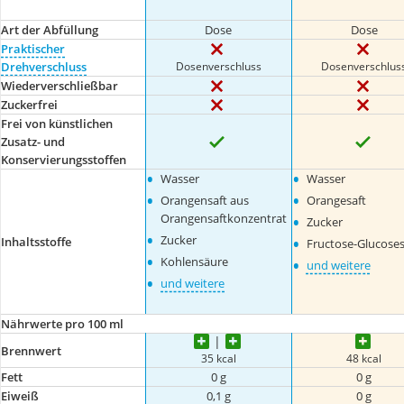
Art der Abfüllung
Dose
Dose
Praktischer
Dosenverschluss
Dosenverschlus
Drehverschluss
Wiederverschließbar
Zuckerfrei
Frei von künstlichen
Zusatz- und
Konservierungsstoffen
•
•
Wasser
Wasser
•
•
Orangensaft aus
Orangesaft
•
Orangensaftkonzentrat
Zucker
•
•
Zucker
Inhaltsstoffe
Fructose-Glucoses
•
•
Kohlensäure
und weitere
•
und weitere
Nährwerte pro 100 ml
Brennwert
35 kcal
48 kcal
Fett
0 g
0 g
Eiweiß
0,1 g
0 g