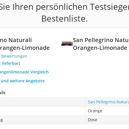
ie Ihren persönlichen Testsiege
Bestenliste.
ino Naturali
San Pellegrino Natu
Orangen-Limonade
Orangen-Limonade
3 Bewertungen
t lieferbar
)
rangenlimonade Vergleich
h und weitere Angebote
ils
San Pellegrino Natur
Orange
ng
Dose