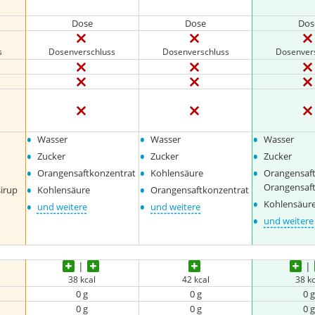
Dose
Dose
Dos
s
Dosenverschluss
Dosenverschluss
Dosenver
•
•
•
Wasser
Wasser
Wasser
•
•
•
Zucker
Zucker
Zucker
•
•
•
Orangensaftkonzentrat
Kohlensäure
Orangensaft
•
•
Orangensaf
irup
Kohlensäure
Orangensaftkonzentrat
•
•
•
Kohlensäur
und weitere
und weitere
•
und weitere
38 kcal
42 kcal
38 kc
0 g
0 g
0 g
0 g
0 g
0 g