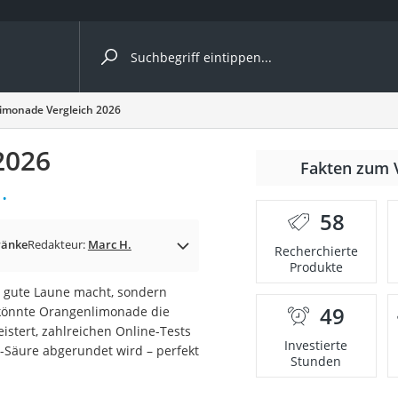
ergleiche nach Kategorie
imonade Vergleich 2026
2026
Fakten zum 
Kapseln
.
58
ränke
Redakteur:
Marc H.
Recherchierte
Produkte
 gute Laune macht, sondern
49
könnte Orangenlimonade die
bio
istert, zahlreichen Online-Tests
Investierte
t-Säure abgerundet wird – perfekt
Stunden