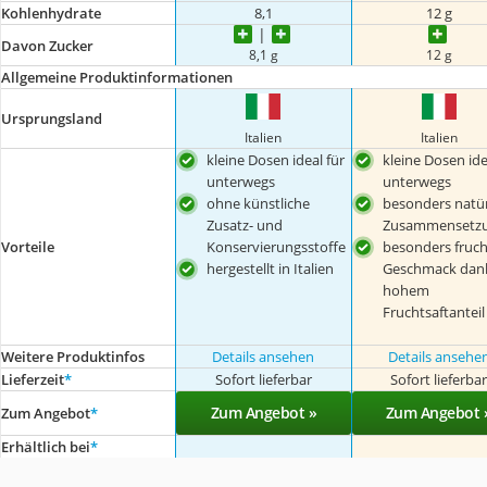
Kohlenhydrate
8,1
12 g
Davon Zucker
8,1 g
12 g
Allgemeine Produktinformationen
Ursprungsland
Italien
Italien
kleine Dosen ideal für
kleine Dosen ide
unterwegs
unterwegs
ohne künstliche
besonders natür
Zusatz- und
Zusammensetz
Vorteile
Konservierungsstoffe
besonders fruch
hergestellt in Italien
Geschmack dan
hohem
Fruchtsaftanteil
Weitere Produktinfos
Details ansehen
Details ansehe
Lieferzeit
*
Sofort lieferbar
Sofort lieferba
Zum Angebot »
Zum Angebot 
Zum Angebot
*
Erhältlich bei
*