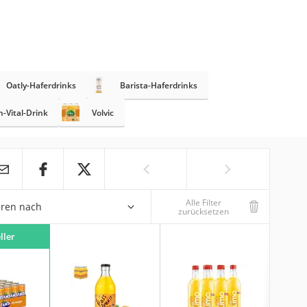
Oatly-Haferdrinks
Barista-Haferdrinks
n-Vital-Drink
Volvic
Alle Filter
eren nach
zurücksetzen
ller