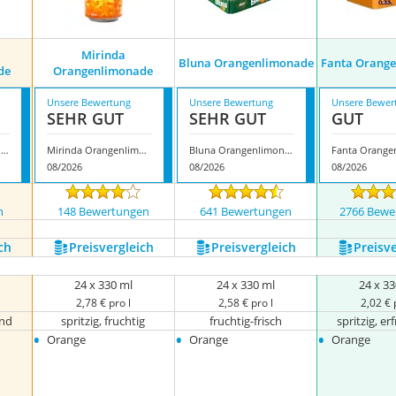
Mirinda
Bluna Orangenlimonade
Fanta Orang
de
Orangenlimonade
Unsere Bewertung
Unsere Bewertung
Unsere Bewer
SEHR GUT
SEHR GUT
GUT
Oran Soda Orangenlimonade
Mirinda Orangenlimonade
Bluna Orangenlimonade
08/2026
08/2026
08/2026
n
148 Bewertungen
641 Bewertungen
2766 Bewe
ch
Preis­vergleich
Preis­vergleich
Preis­v
24 x 330 ml
24 x 330 ml
24 x 3
2,78 € pro l
2,58 € pro l
2,02 € 
end
spritzig, fruchtig
fruchtig-frisch
spritzig, er
•
•
•
Orange
Orange
Orange