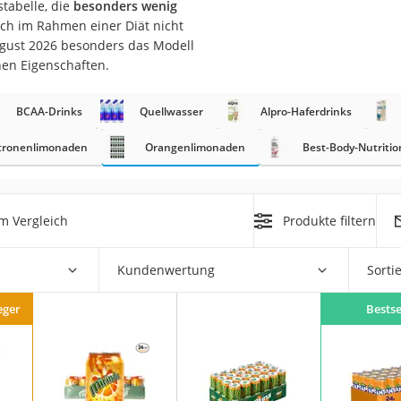
tabelle, die
besonders wenig
ch im Rahmen einer Diät nicht
ugust 2026 besonders das Modell
nen Eigenschaften.
rakt
BCAA-Drinks
Quellwasser
Alpro-Haferdrinks
tronenlimonaden
Orangenlimonaden
Best-Body-Nutritio
m Vergleich
Produkte filtern
zusatz
Kundenwertung
Sorti
eger
Bestse