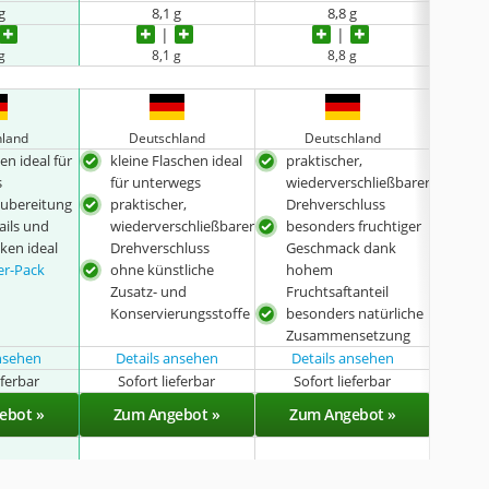
g
8,1 g
8,8 g
g
8,1 g
8,8 g
hland
Deutschland
Deutschland
D
en ideal für
kleine Flaschen ideal
praktischer,
prak
s
für unterwegs
wiederverschließbarer
wie
Zubereitung
praktischer,
Drehverschluss
Dre
ails und
wiederverschließbarer
besonders fruchtiger
bes
ken ideal
Drehverschluss
Geschmack dank
Kalo
er-Pack
ohne künstliche
hohem
nur
Zusatz- und
Fruchtsaftanteil
ent
Konservierungsstoffe
besonders natürliche
Zusammensetzung
ansehen
Details ansehen
Details ansehen
eferbar
Sofort lieferbar
Sofort lieferbar
Sof
ebot »
Zum Angebot »
Zum Angebot »
Zu