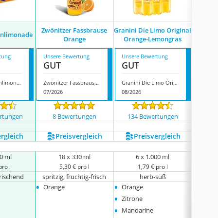
‎Zwönitzer Fassbrause
Granini Die Limo Original
enlimonade
D
Orange
Orange-Lemongras
tung
Unsere Bewertung
Unsere Bewertung
Unsere
GUT
GUT
GUT
Fanta Orangenlimonade
‎Zwönitzer Fassbrause Orange
Granini Die Limo Original Orange-Lemongras
Deit O
07/2026
08/2026
08/202
rtungen
8 Bewertungen
134 Bewertungen
171
ergleich
Preis­vergleich
Preis­vergleich
P
30 ml
18 x 330 ml
6 x 1.000 ml
pro l
5,30 € pro l
1,79 € pro l
frischend
spritzig, fruchtig-frisch
herb-süß
fruch
•
•
•
Orange
Orange
Orang
•
Zitrone
•
Mandarine