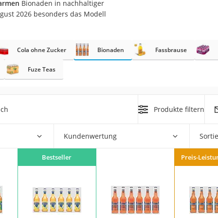
rarmen
Bionaden in nachhaltiger
August 2026 besonders das Modell
Cola ohne Zucker
Bionaden
Fassbrause
rakt
Fuze Teas
ich
Produkte filtern
Kundenwertung
Sorti
zusatz
Bestseller
Preis-Leistu