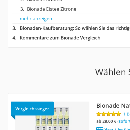
Bionade Eistee Zitrone
mehr anzeigen
Bionaden-Kaufberatung
: So wählen Sie das richt
Kommentare zum Bionade Vergleich
Wählen S
Bionade Nat
Vergleichssieger
1 
ab 28,00 €
(
Sofor
Platz 1 im Bi