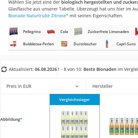
Wählen Sie jetzt eine der
biologisch hergestellten und zucke
Gemüsebrühe
Glasflasche aus unserer Tabelle. Überzeugt hat uns hier im 
Eiskaffee-Pulver
Bionade Naturtrübe Zitrone
*
mit seinen Eigenschaften.
Irischer Whiskey
Pellegrino
Cola
Zuckerfreie Limonaden
Grapefruitkernext
Matcha-Set
Bubbletea-Perlen
Durstlöscher
Capri-Suns
Sojasauce
MCT-Öl
Aktualisiert:
06.08.2026
1 - 8 von 10:
Beste Bionaden
im Vergle
Trüffelöl
Erythrit
Preis in EUR
Hersteller
Müsli ohne Zucker
Vergleichssieger
Service
Abbildung
*