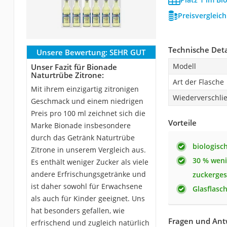
Preisvergleic
Technische Deta
Unsere Bewertung:
SEHR GUT
Modell
Unser Fazit für Bionade
Naturtrübe Zitrone:
Art der Flasche
Mit ihrem einzigartig zitronigen
Wiederverschli
Geschmack und einem niedrigen
Preis pro 100 ml zeichnet sich die
Vorteile
Marke Bionade insbesondere
durch das Getränk Naturtrübe
biologisc
Zitrone in unserem Vergleich aus.
30 % weni
Es enthält weniger Zucker als viele
andere Erfrischungsgetränke und
zuckerge
ist daher sowohl für Erwachsene
Glasflasc
als auch für Kinder geeignet. Uns
hat besonders gefallen, wie
Fragen und Ant
erfrischend und zugleich natürlich