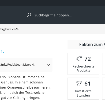
ergleiche nach Kategorie
ergleich 2026
Fakten zum 
Kapseln
h.
72
ränke
Redakteur:
Marc H.
Recherchierte
Produkte
h so:
Bionade ist immer eine
61
r Genuss. In einem schönen
bio
einer Orangenscheibe garnieren.
Investierte
, lohnt sich der Test, welche
Stunden
 gut zur Geltung bringen.