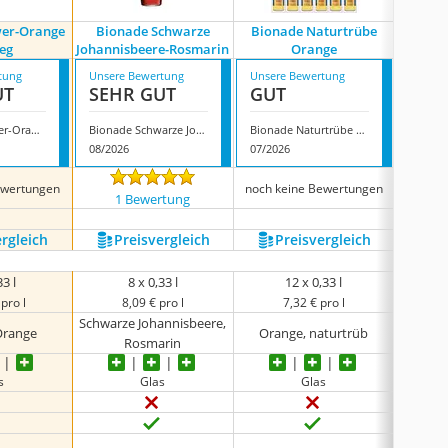
wer-Orange
Bionade Schwarze
Bionade Naturtrübe
Bi
eg
Johannisbeere-Rosmarin
Orange
tung
Unsere Bewertung
Unsere Bewertung
Unsere
UT
SEHR GUT
GUT
GUT
Bionade Ingwer-Orange Einweg
Bionade Schwarze Johannisbeere-Rosmarin
Bionade Naturtrübe Orange
08/2026
07/2026
08/202
ewertungen
noch keine Bewertungen
1 Bewertung
2 
ergleich
Preis­vergleich
Preis­vergleich
P
33 l
8 x 0,33 l
12 x 0,33 l
pro l
8,09 € pro l
7,32 € pro l
Schwarze Johannisbeere,
Orange
Orange, naturtrüb
Rosmarin
s
Glas
Glas