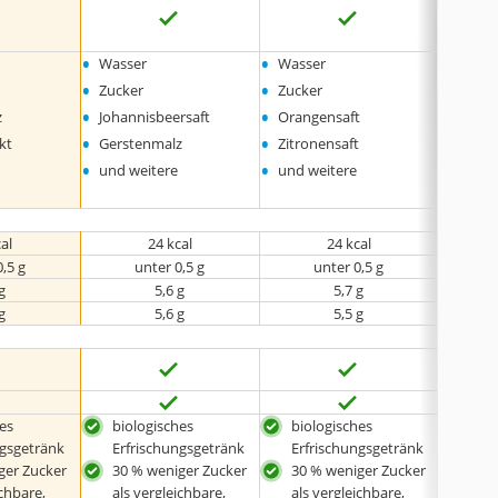
•
•
•
Wasser
Wasser
Wasse
•
•
•
Zucker
Zucker
Zucke
•
•
•
z
Johannisbeersaft
Orangensaft
Zitron
•
•
•
kt
Gerstenmalz
Zitronensaft
Malz
•
•
•
und weitere
und weitere
und w
cal
24 kcal
24 kcal
0,5 g
unter 0,5 g
unter 0,5 g
g
5,6 g
5,7 g
g
5,6 g
5,5 g
keine 
hes
biologisches
biologisches
frei
ngsgetränk
Erfrischungsgetränk
Erfrischungsgetränk
Zus
ger Zucker
30 % weniger Zucker
30 % weniger Zucker
Kon
ichbare,
als vergleichbare,
als vergleichbare,
n