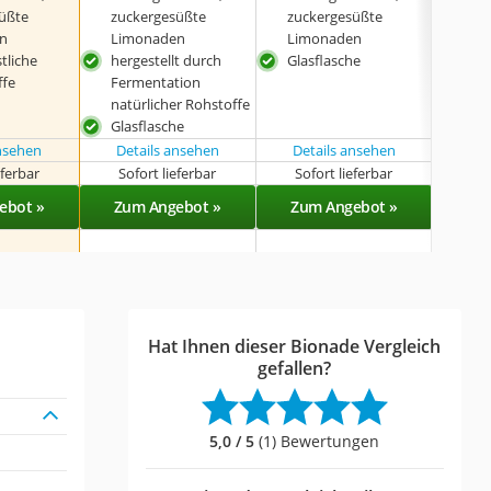
üßte
zuckergesüßte
zuckergesüßte
koff
n
Limonaden
Limonaden
Glas
tliche
hergestellt durch
Glasflasche
ffe
Fermentation
natürlicher Rohstoffe
Glasflasche
ansehen
Details ansehen
Details ansehen
eferbar
Sofort lieferbar
Sofort lieferbar
Sof
ebot »
Zum Angebot »
Zum Angebot »
Zu
Hat Ihnen dieser Bionade Vergleich
gefallen?
5,0 / 5
(1) Bewertungen