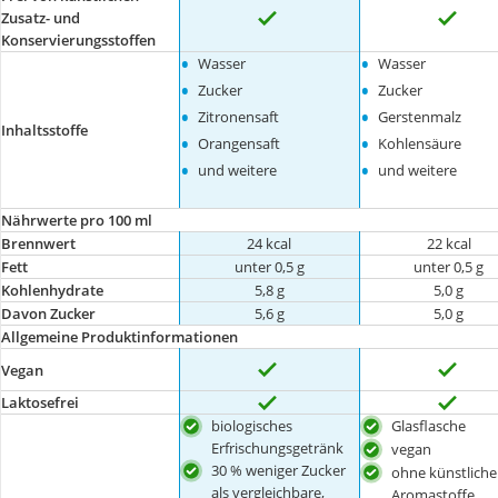
Zusatz- und
Konservierungsstoffen
•
•
Wasser
Wasser
•
•
Zucker
Zucker
•
•
Zitronensaft
Gerstenmalz
Inhaltsstoffe
•
•
Orangensaft
Kohlensäure
•
•
und weitere
und weitere
Nährwerte pro 100 ml
Brennwert
24 kcal
22 kcal
Fett
unter 0,5 g
unter 0,5 g
Kohlenhydrate
5,8 g
5,0 g
Davon Zucker
5,6 g
5,0 g
Allgemeine Produktinformationen
Vegan
Laktosefrei
biologisches
Glasflasche
Erfrischungsgetränk
vegan
30 % weniger Zucker
ohne künstliche
als vergleichbare,
Aromastoffe