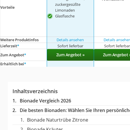
zuckergesüßte
Vorteile
Limonaden
Glasflasche
Weitere Produktinfos
Details ansehen
Details ansehe
Lieferzeit
*
Sofort lieferbar
Sofort lieferba
Zum Angebot »
Zum Angebot 
Zum Angebot
*
Erhältlich bei
*
Inhaltsverzeichnis
Bionade Vergleich 2026
Die besten Bionaden:
Wählen Sie Ihren persönliche
Bionade Naturtrübe Zitrone
Bionade Kräuter