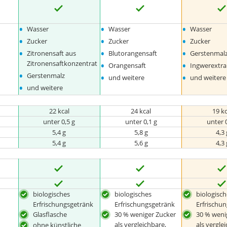
•
•
•
Wasser
Wasser
Wasser
•
•
•
Zucker
Zucker
Zucker
•
•
•
Zitronensaft aus
Blutorangensaft
Gerstenmal
•
•
Zitronensaftkonzentrat
Orangensaft
Ingwerextra
•
•
•
Gerstenmalz
und weitere
und weitere
•
und weitere
22 kcal
24 kcal
19 k
unter 0,5 g
unter 0,1 g
unter 
5,4 g
5,8 g
4,3 
5,4 g
5,6 g
4,3 
biologisches
biologisches
biologisc
Erfrischungsgetränk
Erfrischungsgetränk
Erfrischu
Glasflasche
30 % weniger Zucker
30 % weni
als vergleichbare,
als vergle
ohne künstliche