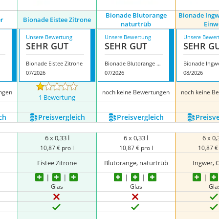
Bionade Blutorange
Bionade Ing
er
Bionade Eistee Zitrone
naturtrüb
Einw
Unsere Bewertung
Unsere Bewertung
Unsere Bewer
SEHR GUT
SEHR GUT
SEHR G
Bionade Eistee Zitrone
Bionade Blutorange naturtrüb
07/2026
07/2026
08/2026
ngen
noch keine Bewertungen
noch keine B
1 Bewertung
ch
Preis­vergleich
Preis­vergleich
Preis­v
6 x 0,33 l
6 x 0,33 l
6 x 0,
10,87 € pro l
10,87 € pro l
10,87 € 
Eistee Zitrone
Blutorange, naturtrüb
Ingwer, 
Glas
Glas
Gla