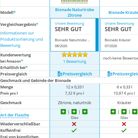
Bionade Naturtrübe
Modell
*
Bionade Kräut
Zitrone
Unsere Bewertung
Unsere Bewertung
Vergleichsergebnis
*
SEHR GUT
SEHR GUT
Informationen zur
Produktsortierung und
Bionade Naturtrübe Zitrone
Bionade Kräuter
Bewertung
08/2026
07/2026
Kundenwertung
noch keine Bewertu
*
bei Amazon
1 Bewertung
Erhältlich bei
*
Preis­vergleich
Preis­verglei
Preis­vergleich
Geschmack und Gebinde der Bionade
Menge
12 x 0,33 l
6 x 0,33 l
Preis pro l
7,32 € pro l
10,87 € pro l
Geschmack
Zitrone, naturtrüb
Kräuter
Art der Flasche
Glas
Glas
Wiederverschließbar
Koffeinfrei
Frei von künstlichen