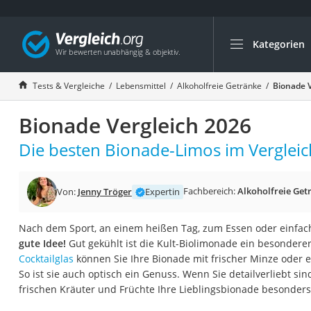
Kategorien
Die beliebtesten V
Lebensmittel
Tests & Vergleiche
Lebensmittel
Alkoholfreie Getränke
Bionade V
Schwarzkümmelöl
Bionade Vergleich 2026
Knäckebrot
Schwarzkümmelöl-
Die besten Bionade-Limos im Vergleic
Manukahonig
Eiklar
Fachbereich:
Alkoholfreie Get
Von:
Jenny Tröger
Expertin
Astronautenkost
Nach dem Sport, an einem heißen Tag, zum Essen oder einfac
Balsamico-Essig
gute Idee!
Gut gekühlt ist die Kult-Biolimonade ein besondere
Schwarzkümmelöl 
Cocktailglas
können Sie Ihre Bionade mit frischer Minze oder 
So ist sie auch optisch ein Genuss. Wenn Sie detailverliebt sind
Sardinen
frischen Kräuter und Früchte Ihre Lieblingsbionade besonders
Honig