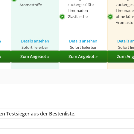
zuckergesüßte
zuckerges
Aromastoffe
Limonaden
Limonade
Glasflasche
ohne küns
Aromasto
n
Details ansehen
Details ansehen
Details 
r
Sofort lieferbar
Sofort lieferbar
Sofort li
»
Zum Angebot »
Zum Angebot »
Zum Ang
n Testsieger aus der Bestenliste.