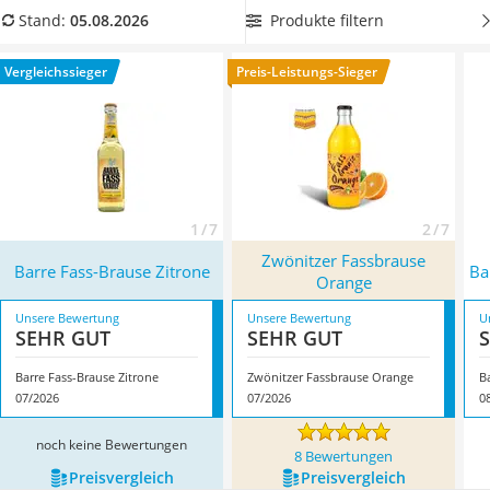
MCT-Öl
alkoholfreie Fassbrause aus unserer Fassbrause-
Produkte filtern
Stand:
05.08.2026
Trüffelöl
Vergleichstabelle,
um ein kühles Getränk ohne Alkohol zu
Erythrit
genießen. Cheers! Überzeugt hat uns hier im August 2026
Vergleichssieger
Preis-Leistungs-Sieger
Müsli ohne Zuckerzusatz
besonders das Modell
Barre Fass-Brause Zitrone
*
mit seinen
Service
Eigenschaften.
1 / 7
2 / 7
‎Zwönitzer Fassbrause
Barre Fass-Brause Zitrone
Ba
Orange
Unsere Bewertung
Unsere Bewertung
U
SEHR GUT
SEHR GUT
Barre Fass-Brause Zitrone
‎Zwönitzer Fassbrause Orange
B
07/2026
07/2026
0
noch keine Bewertungen
8 Bewertungen
Preis­vergleich
Preis­vergleich