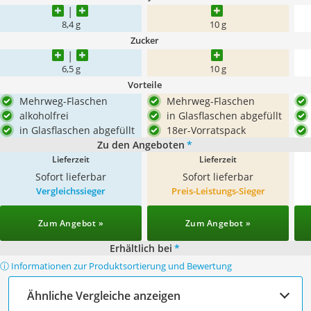
8,4 g
10 g
Zucker
6,5 g
10 g
Vorteile
Mehrweg-Flaschen
Mehrweg-Flaschen
alkoholfrei
in Glasflaschen abgefüllt
in Glasflaschen abgefüllt
18er-Vorratspack
Zu den Angeboten
*
Lieferzeit
Lieferzeit
Sofort lieferbar
Sofort lieferbar
Vergleichssieger
Preis-Leistungs-Sieger
Zum Angebot »
Zum Angebot »
Erhältlich bei
*
ⓘ Informationen zur Produktsortierung und Bewertung
Ähnliche Vergleiche anzeigen