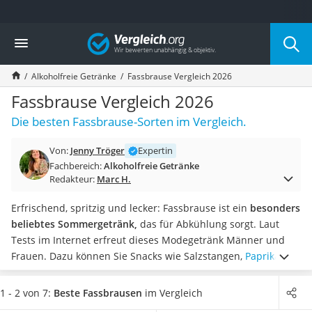
Die beliebtesten Vergleiche nach Kategorie
Vergleich
Lebensmittel
Schwarzkümmelöl
Alkoholfreie Getränke
Fassbrause Vergleich 2026
Knäckebrot
Schwarzkümmelöl-Kapseln
Fassbrause Vergleich 2026
Manukahonig
Die besten Fassbrause-Sorten im Vergleich.
Eiklar
Astronautenkost
Von:
Jenny Tröger
Expertin
Balsamico-Essig
Fachbereich:
Alkoholfreie Getränke
Schwarzkümmelöl bio
Redakteur:
Marc H.
Sardinen
Honig
Erfrischend, spritzig und lecker: Fassbrause ist ein
besonders
Gemüsebrühe
beliebtes Sommergetränk,
das für Abkühlung sorgt. Laut
Eiskaffee-Pulver
Tests im Internet erfreut dieses Modegetränk Männer und
Irischer Whiskey
Frauen. Dazu können Sie Snacks wie Salzstangen,
Paprika-
Grapefruitkernextrakt
Chips
oder eine Tapasplatte reichen.
Fassbrause eignet sich
Matcha-Set
als Feierabenddrink, als fruchtige Abwechslung
1 - 2 von 7:
Beste Fassbrausen
im Vergleich
Sojasauce
zwischendurch oder Partygetränk. Wählen Sie jetzt