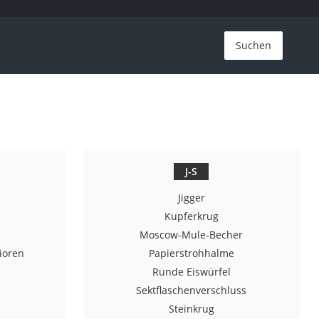
Suchen
J-S
Jigger
Kupferkrug
Moscow-Mule-Becher
ioren
Papierstrohhalme
Runde Eiswürfel
Sektflaschenverschluss
Steinkrug