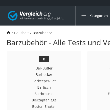
Kategorien
Die beliebtesten V
Haushalt
Haushalt
Barzubehör
Wassersprudler
Barzubehör - Alle Tests und V
Zentralstaubsauge
Brotbackautomat
Wischroboter
B
Wäschespinne
Bar-Butler
Industriestaubsau
Barhocker
Barkeeper-Set
Spülmaschinentab
Bartisch
Akku-Staubsauger
Bierbrauset
E
Eierkocher
Bierzapfanlage
AEG-Waschmaschi
Boston-Shaker