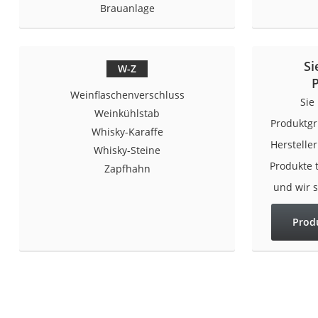
Brauanlage
Saug-Wisch-Robot
Handstaubsauger
Milchaufschäumer
Si
W-Z
Kondenstrockner
Weinflaschenverschluss
Reiskocher
Sie
Weinkühlstab
Heißwasserspend
Produktgr
Whisky-Karaffe
Herstelle
Tierhaarstaubsau
Whisky-Steine
Produkte 
Ecovacs-Saugrobo
Zapfhahn
und wir 
Nespresso-Maschi
Messerschärfer
Prod
Service