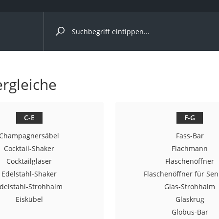
ergleiche nach Kategorie
ergleiche
r
C-E
F-G
Champagnersäbel
Fass-Bar
ger
Cocktail-Shaker
Flachmann
Cocktailgläser
Flaschenöffner
s
Edelstahl-Shaker
Flaschenöffner für Sen
delstahl-Strohhalm
Glas-Strohhalm
Eiskübel
Glaskrug
ne
Globus-Bar