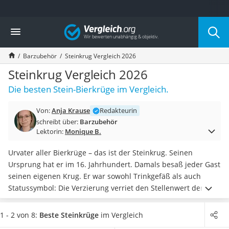
Die beliebtesten Vergleiche nach Kategorie
Vergleich
Haushalt
Wassersprudler
Barzubehör
Steinkrug Vergleich 2026
Zentralstaubsauger
Brotbackautomat
Steinkrug Vergleich 2026
Wischroboter
Die besten Stein-Bierkrüge im Vergleich.
Wäschespinne
Industriestaubsauger
Von:
Anja Krause
Redakteurin
Spülmaschinentabs
schreibt über:
Barzubehör
Akku-Staubsauger
Lektorin:
Monique B.
Eierkocher
AEG-Waschmaschine
Urvater aller Bierkrüge – das ist der Steinkrug. Seinen
Saug-Wisch-Roboter
Ursprung hat er im 16. Jahrhundert. Damals besaß jeder Gast
Handstaubsauger
seinen eigenen Krug. Er war sowohl Trinkgefäß als auch
Milchaufschäumer
Statussymbol: Die Verzierung verriet den Stellenwert der
Kondenstrockner
Person. Die Besonderheit des Bierkrugs liegt allerdings darin,
Reiskocher
dass er
das
Bier
lange kühlt.
Wählen Sie jetzt aus unserer
1 - 2 von 8:
Beste Steinkrüge
im Vergleich
Heißwasserspender
Vergleichstabelle einen Steinkrug aus, der
sich speziell als