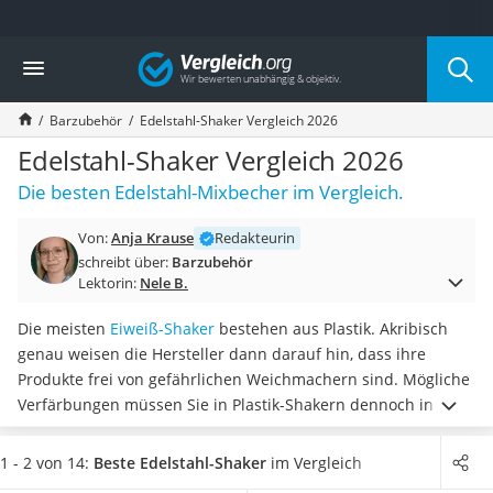
Die beliebtesten Vergleiche nach Kategorie
Vergleich
Haushalt
Wassersprudler
Barzubehör
Edelstahl-Shaker Vergleich 2026
Zentralstaubsauger
Brotbackautomat
Edelstahl-Shaker Vergleich 2026
Wischroboter
Die besten Edelstahl-Mixbecher im Vergleich.
Wäschespinne
Industriestaubsauger
Von:
Anja Krause
Redakteurin
Spülmaschinentabs
schreibt über:
Barzubehör
Akku-Staubsauger
Lektorin:
Nele B.
Eierkocher
AEG-Waschmaschine
Die meisten
Eiweiß-Shaker
bestehen aus Plastik. Akribisch
Saug-Wisch-Roboter
genau weisen die Hersteller dann darauf hin, dass ihre
Handstaubsauger
Produkte frei von gefährlichen Weichmachern sind. Mögliche
Milchaufschäumer
Verfärbungen müssen Sie in Plastik-Shakern dennoch in Kauf
Kondenstrockner
nehmen. Mit einem
Edelstahl-Shaker sind Sie vor
Reiskocher
Verfärbungen und einem unangenehmen Geruch gefeit
.
1 - 2 von 14:
Beste Edelstahl-Shaker
im Vergleich
Heißwasserspender
Wählen Sie jetzt einen Edelstahl-Shaker aus unserer