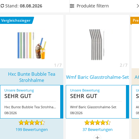
Tierhaarstaubsauger
selbst. Sonst
liegen den meisten Sets auch
Produkte filtern
Stand:
08.08.2026
Ecovacs-Saugroboter
Reinigungsbürsten bei
. Finden Sie jetzt in unserer Test- oder
Nespresso-Maschine
Vergleichstabelle die Glas-Strohhalme, die perfekt zu Ihrem
Vergleichssieger
Pre
Messerschärfer
Anlass passen. Überzeugt hat uns hier im August 2026
Service
besonders das Modell
Hxc Bunte Bubble Tea Strohhalme
*
mit seinen Eigenschaften.
1 / 7
2 / 7
Hxc Bunte Bubble Tea
Wmf Baric Glasstrohalme-Set
A
Strohhalme
Unsere Bewertung
Unsere Bewertung
U
SEHR GUT
SEHR GUT
Hxc Bunte Bubble Tea Strohhalme
Wmf Baric Glasstrohalme-Set
A
08/2026
08/2026
0
199 Bewertungen
37 Bewertungen