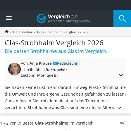
Die beliebtesten Vergleiche nach Kategorie
Vergleich
Haushalt
Wassersprudler
Barzubehör
Glas-Strohhalm Vergleich 2026
Zentralstaubsauger
Brotbackautomat
Glas-Strohhalm Vergleich 2026
Wischroboter
Die besten Strohhalme aus Glas im Vergleich.
Wäschespinne
Industriestaubsauger
Von:
Anja Krause
Redakteurin
Spülmaschinentabs
schreibt über:
Barzubehör
Akku-Staubsauger
Lektorin:
Monique B.
Eierkocher
AEG-Waschmaschine
Sie haben keine Lust mehr darauf, Einweg-Plastik-Strohhalme
Saug-Wisch-Roboter
die Umwelt und Ihre eigene Gesundheit gefährden zu lassen?
Handstaubsauger
Ganz müssen Sie trotzdem nicht auf das Trinkutensil
Milchaufschäumer
verzichten.
Strohhalme aus Glas
sind eine ideale Alternative:
Kondenstrockner
schadstofffrei, geschmacksneutral und wiederverwendbar
.
Reiskocher
Wenn Sie beim Kauf darauf achten, dass die
Glas-Strohhalme
1 - 2 von 7:
Beste Glas-Strohhalme
im Vergleich
Heißwasserspender
spülmaschinenfest sind
, gelingt die Reinigung quasi wie von