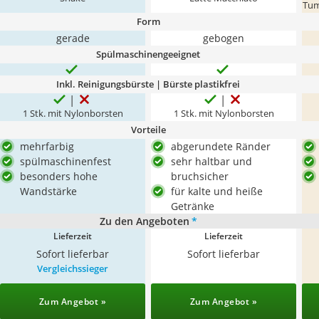
Tum
Form
gerade
gebogen
Spülmaschinengeeignet
Inkl. Reinigungsbürste | Bürste plastikfrei
1 Stk. mit Nylonborsten
1 Stk. mit Nylonborsten
Vorteile
mehrfarbig
abgerundete Ränder
spülmaschinenfest
sehr haltbar und
besonders hohe
bruchsicher
Wandstärke
für kalte und heiße
Getränke
Zu den Angeboten
*
Lieferzeit
Lieferzeit
Sofort lieferbar
Sofort lieferbar
Vergleichssieger
Zum Angebot »
Zum Angebot »