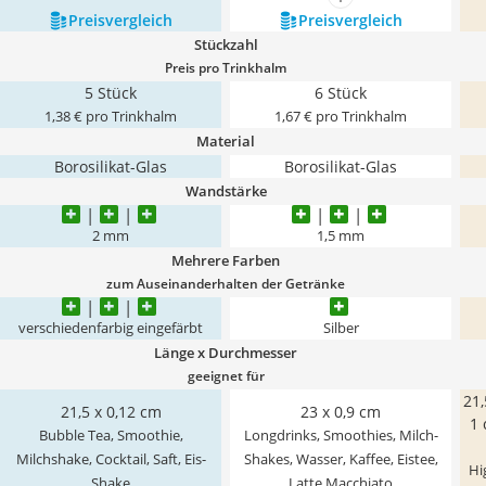
mehr anzeigen
Preis­vergleich
Preis­vergleich
Stückzahl
Preis pro Trinkhalm
5 Stück
6 Stück
1,38 € pro Trinkhalm
1,67 € pro Trinkhalm
Material
Borosilikat-Glas
Borosilikat-Glas
Wandstärke
2 mm
1,5 mm
Mehrere Farben
zum Auseinanderhalten der Getränke
verschiedenfarbig eingefärbt
Silber
Länge x Durchmesser
geeignet für
21,
21,5 x 0,12 cm
23 x 0,9 cm
1 
Bubble Tea, Smoothie,
Longdrinks, Smoothies, Milch-
Milchshake, Cocktail, Saft, Eis-
Shakes, Wasser, Kaffee, Eistee,
Hi
Shake
Latte Macchiato