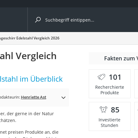
ergleiche nach Kategorie
eschirr Edelstahl Vergleich 2026
ahl Vergleich
Fakten zum 
er
101
stahl im Überblick
Recherchierte
Produkte
edakteurin:
Henriette Ast
85
er, der gerne in der Natur
Investierte
chätzen.
Stunden
net preisen Produkte an, die