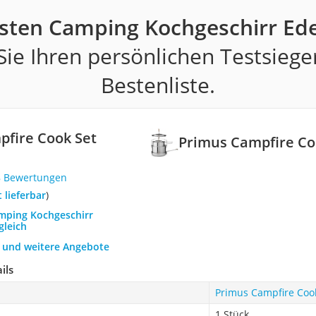
sten Camping Kochgeschirr Ede
ie Ihren persönlichen Testsiege
Bestenliste.
fire Cook Set
Primus Campfire Co
8 Bewertungen
t lieferbar
)
amping Kochgeschirr
gleich
h und weitere Angebote
ils
Primus Campfire Cook
1 Stück