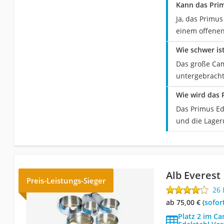
Kann das Prim
Ja, das Primus
einem offenen
Wie schwer is
Das große Cam
untergebracht
Wie wird das 
Das Primus Ede
und die Lageru
Alb Everest
Preis-Leistungs-Sieger
26
ab 75,00 €
(
Sofor
Platz 2 im C