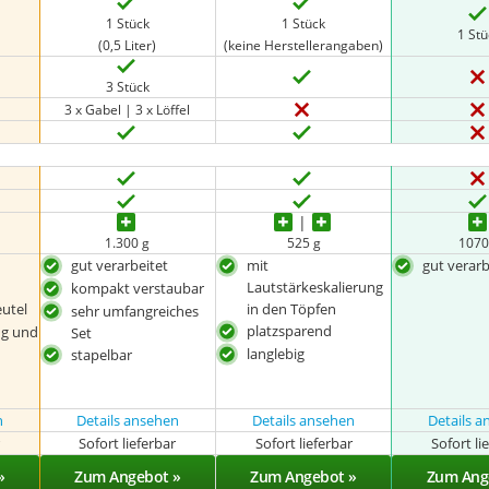
1 Stück
1 Stück
1 St
(0,5 Liter)
(keine Herstellerangaben)
3 Stück
3 x Gabel | 3 x Löffel
1.300 g
525 g
1070
gut verarbeitet
mit
gut verarb
Lautstärkeskalierung
kompakt verstaubar
eutel
in den Töpfen
sehr umfangreiches
platzsparend
ng und
Set
langlebig
stapelbar
n
Details ansehen
Details ansehen
Details 
r
Sofort lieferbar
Sofort lieferbar
Sofort li
»
Zum Angebot »
Zum Angebot »
Zum Ang