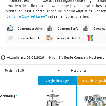
besonders leicht sind. Gerade bei langen Wanderungen schon
Trekkingschuhe H
trotzdem die volle Leistung. Wählen sie jetzt ein praktisches G
Reisetasche mit Ro
verstauen lässt
. Überzeugt hat uns hier im August 2026 beso
Campfire Cook Set Large
*
mit seinen Eigenschaften.
Klimmzugstation
Koffer
Campinggeschirre
Camping-Töpfe
Camping-
Nachtsichtgerät
Zuckerrohr-Teller
Weizenstroh-Teller
Stroh
Faltschloss
Handgepäck-Koffe
Vibrationsplatte
Aktualisiert:
05.08.2026
1 - 8 von 14:
Beste Camping Kochgeschi
Wanderschuhe He
Preis in EUR
Hersteller
Sicherheitsweste R
Service
Vergleichssieger
Preis-Leistungs-Si
Abbildung
*