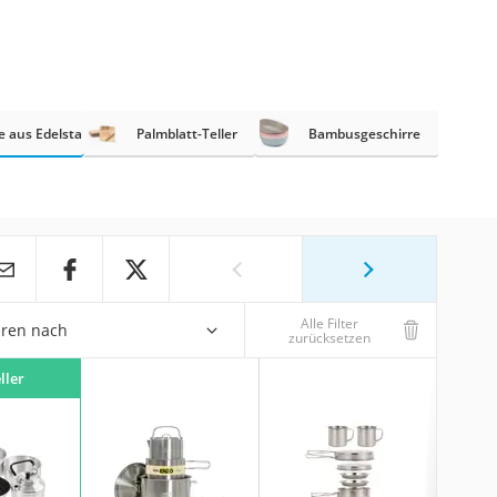
 aus Edelstahl
Palmblatt-Teller
Bambusgeschirre
Alle Filter
eren nach
zurücksetzen
ller