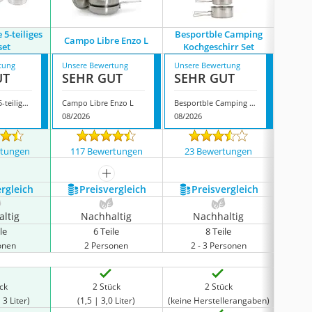
 5-teiliges
Besportble Camping
Qtiwe C
Campo Libre Enzo L
set
Kochgeschirr Set
tung
Unsere Bewertung
Unsere Bewertung
Unsere
UT
SEHR GUT
SEHR GUT
SEH
Black Crevice 5-teiliges Kochset
Campo Libre Enzo L
Besportble Camping Kochgeschirr Set
08/2026
08/2026
07/202
rtungen
117 Bewertungen
23 Bewertungen
1626
mehr anzeigen
ergleich
Preis­vergleich
Preis­vergleich
P
ltig
Nachhaltig
Nachhaltig
N
le
6 Teile
8 Teile
onen
2 Personen
2 - 3 Personen
ück
2 Stück
2 Stück
 3 Liter)
(1,5 | 3,0 Liter)
(keine Herstellerangaben)