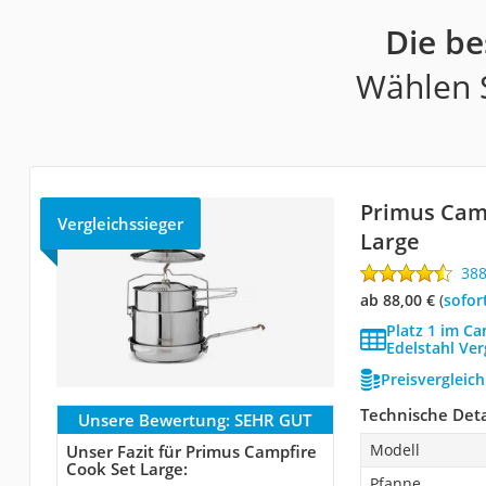
Die be
Wählen S
Primus Camp
Vergleichssieger
Large
38
ab 88,00 €
(
Sofor
Platz 1 im C
Edelstahl Ver
Preisvergleic
Technische Deta
Unsere Bewertung:
SEHR GUT
Modell
Unser Fazit für Primus Campfire
Cook Set Large:
Pfanne