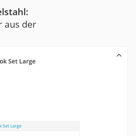
lstahl:
r aus der
ok Set Large
 Set Large