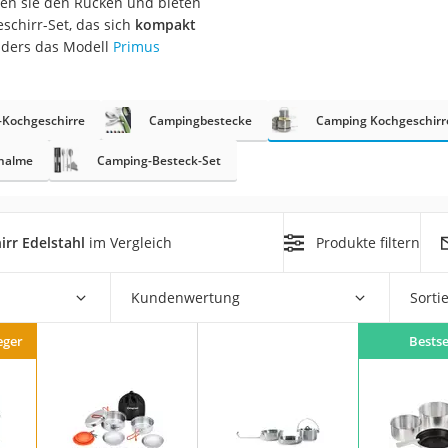
en sie den Rücken und bieten
erren
eschirr-Set, das sich
kompakt
llen
nders das Modell
Primus
Kochgeschirre
Campingbestecke
Camping Kochgeschirre
halme
Camping-Besteck-Set
r
rr Edelstahl
im Vergleich
Produkte filtern
rren
Kundenwertung
Sorti
eiten
eger
Bestse