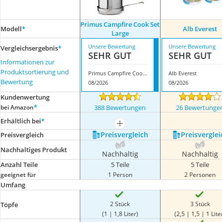
Primus Campfire Cook Set
Modell
*
Alb Everest
Large
Unsere Bewertung
Unsere Bewertung
Vergleichsergebnis
*
SEHR GUT
SEHR GUT
Informationen zur
Produktsortierung und
Primus Campfire Cook Set Large
Alb Everest
Bewertung
08/2026
08/2026
Kundenwertung
*
bei Amazon
388 Bewertungen
26 Bewertunge
Erhältlich bei
*
mehr anzeigen
Preis­vergleich
Preis­verglei
Preis­vergleich
Nachhaltiges Produkt
Nachhaltig
Nachhaltig
Anzahl Teile
5 Teile
5 Teile
geeignet für
1 Person
2 Personen
Umfang
2 Stück
3 Stück
Töpfe
(1 | 1,8 Liter)
(2,5 | 1,5 | 1 Lite