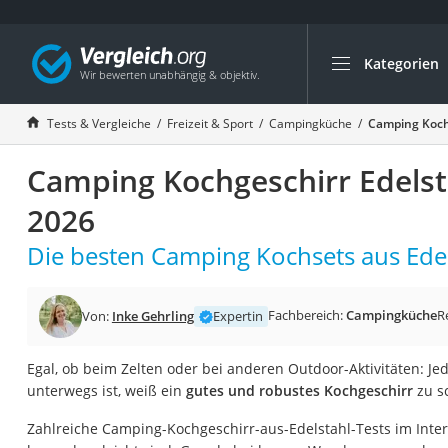
Kategorien
Die beliebtesten V
Freizeit & Sport
Tests & Vergleiche
Freizeit & Sport
Campingküche
Camping Kochg
Gartentrampolin
Camping Kochgeschirr Edelst
Trampolin
Metalldetektor
2026
Eufab-Fahrradträg
Die besten Camping Kochsets aus Edel
Trampolin 366 cm
Fahrradschloss
Fachbereich:
Campingküche
R
Von:
Inke Gehrling
Expertin
Aluminium-Koffer
Futterboot
Egal, ob beim Zelten oder bei anderen Outdoor-Aktivitäten: Jed
unterwegs ist, weiß ein
gutes und robustes Kochgeschirr
zu s
Air Bike
Zahlreiche Camping-Kochgeschirr-aus-Edelstahl-Tests im Inter
E-Bike-Dreirad