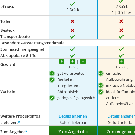
2 Stück
Pfanne
1 Stück
(1 | 0,5 Liter)
Teller
Besteck
Transportbeutel
Besondere Ausstattungsmerkmale
Spülmaschinengeeignet
Abklappbare Griffe
Gewicht
186 g
1.260 g
gut verarbeitet
einfache
Aufbewahrung
Deckel mit
inklusive Netzb
integriertem
Vorteile
Abtropfsieb
ideal für Campi
geringes Eigengewicht
andere
Außeneinsätze
Weitere Produktinfos
Details ansehen
Details ansehe
Lieferzeit
*
Sofort lieferbar
Sofort lieferba
Zum Angebot »
Zum Angebot 
Zum Angebot
*