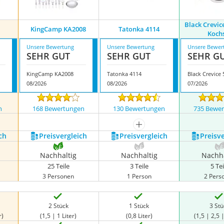
Black Crevice
KingCamp KA2008
Tatonka 4114
Koch
Unsere Bewertung
Unsere Bewertung
Unsere Bewer
SEHR GUT
SEHR GUT
SEHR G
KingCamp KA2008
Tatonka 4114
08/2026
08/2026
07/2026
n
168 Bewertungen
130 Bewertungen
735 Bewe
mehr anzeigen
ch
Preis­vergleich
Preis­vergleich
Preis­v
Nachhaltig
Nachhaltig
Nachha
25 Teile
3 Teile
5 Tei
3 Personen
1 Person
2 Pers
2 Stück
1 Stück
3 St
r)
(1,5 | 1 Liter)
(0,8 Liter)
(1,5 | 2,5 |