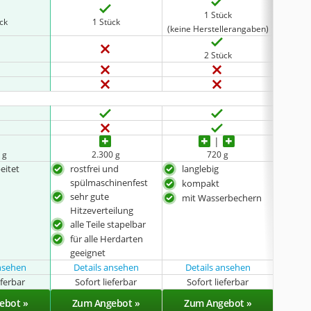
1 Stück
ück
1 Stück
(keine Herstellerangaben)
2 Stück
 g
2.300 g
720 g
eitet
rostfrei und
langlebig
gut 
spülmaschinenfest
kompakt
umf
sehr gute
mit Wasserbechern
Hitzeverteilung
alle Teile stapelbar
für alle Herdarten
geeignet
ansehen
Details ansehen
Details ansehen
eferbar
Sofort lieferbar
Sofort lieferbar
Sof
ebot »
Zum Angebot »
Zum Angebot »
Zu