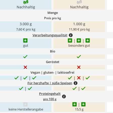
Nachhaltig
Nachhaltig
Menge
Preis pro kg
3.000 g
1.000 g
7,60 € pro kg
11,90 € pro kg
Verarbeitungsqualität
gut
besonders gut
Bio
Geröstet
Vegan | gluten- | laktosefrei
Für herzhafte | süße Speisen
Proteingehalt
pro 100 g
keine Herstellerangabe
15,5 g