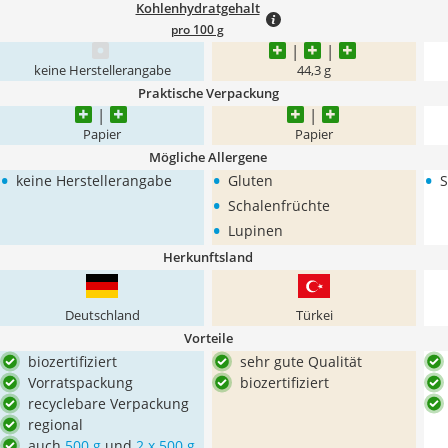
Kohlenhydratgehalt
pro 100 g
keine Herstellerangabe
44,3 g
Praktische Verpackung
Papier
Papier
Mögliche Allergene
•
•
•
keine Herstellerangabe
Gluten
S
•
Schalenfrüchte
•
Lupinen
Herkunftsland
Deutschland
Türkei
Vorteile
biozertifiziert
sehr gute Qualität
Vorratspackung
biozertifiziert
recyclebare Verpackung
regional
auch
500 g
und
2 x 500 g