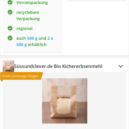
Vorratspackung
recyclebare
Verpackung
regional
auch
500 g
und
2 x
500 g
erhältlich
Süssundclever.de Bio Kichererbsenmehl
Preis-Leistungs-Sieger