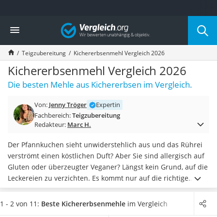
Die beliebtesten Vergleiche nach Kategorie
Vergleich
Lebensmittel
Schwarzkümmelöl
Teigzubereitung
Kichererbsenmehl Vergleich 2026
Knäckebrot
Schwarzkümmelöl-Kapseln
Kichererbsenmehl Vergleich 2026
Manukahonig
Die besten Mehle aus Kichererbsen im Vergleich.
Eiklar
Astronautenkost
Von:
Jenny Tröger
Expertin
Balsamico-Essig
Fachbereich:
Teigzubereitung
Schwarzkümmelöl bio
Redakteur:
Marc H.
Sardinen
Honig
Der Pfannkuchen sieht unwiderstehlich aus und das Rührei
Gemüsebrühe
verströmt einen köstlichen Duft? Aber Sie sind allergisch auf
Eiskaffee-Pulver
Gluten oder überzeugter Veganer? Längst kein Grund, auf die
Irischer Whiskey
Leckereien zu verzichten. Es kommt nur auf die richtige
Grapefruitkernextrakt
Auswahl der Zutaten an.
Glutenfrei
sind Mehle wie
Matcha-Set
Kastanienmehl
oder aus Kichererbsen
, das auch als Ei-Ersatz
1 - 2 von 11:
Beste Kichererbsenmehle
im Vergleich
Sojasauce
geeignet ist.
Diverse Internet-Tests haben Mehle auf ihren