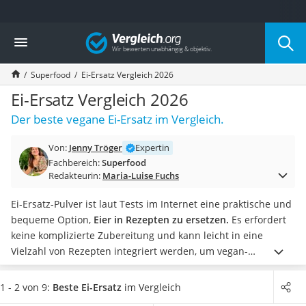
Die beliebtesten Vergleiche nach Kategorie
Vergleich
Lebensmittel
Schwarzkümmelöl
Superfood
Ei-Ersatz Vergleich 2026
Knäckebrot
Schwarzkümmelöl-Kapseln
Ei-Ersatz Vergleich 2026
Manukahonig
Der beste vegane Ei-Ersatz im Vergleich.
Eiklar
Astronautenkost
Von:
Jenny Tröger
Expertin
Balsamico-Essig
Fachbereich:
Superfood
Schwarzkümmelöl bio
Redakteurin:
Maria-Luise Fuchs
Sardinen
Honig
Ei-Ersatz-Pulver ist laut Tests im Internet eine praktische und
Gemüsebrühe
bequeme Option,
Eier in Rezepten zu ersetzen.
Es erfordert
Eiskaffee-Pulver
keine komplizierte Zubereitung und kann leicht in eine
Irischer Whiskey
Vielzahl von Rezepten integriert werden, um vegan-
Grapefruitkernextrakt
freundliche Alternativen zu schaffen. Das
Pulver wird
Matcha-Set
normalerweise mit Wasser gemischt
und mit einem
1 - 2 von 9:
Beste Ei-Ersatz
im Vergleich
Sojasauce
Handmixer
zu einer homogenen Masse verrührt.
In unserer