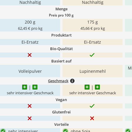
Nachhaltig
Nachhaltig
Menge
Preis pro 100 g
200 g
175 g
62,45 € pro kg
45,66 € pro kg
Produktart
Ei-Ersatz
Ei-Ersatz
Bio-Qualität
Basiert auf
Ma
Volleipulver
Lupinenmehl
Geschmack
sehr intensiver Geschmack
sehr intensiver Geschmack
Vegan
Glutenfrei
Vorteile
sehr intensiver
ohne Soja