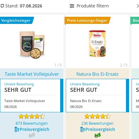
MCT-Öl
Vergleichstabelle finden Sie auch Ei-Ersatz-Produkte mit
Produkte filtern
Stand:
07.08.2026
Trüffelöl
besonders intensivem Geschmack.
Überzeugt hat uns hier
Erythrit
im August 2026 besonders das Modell
Taste Market
Vergleichssieger
Preis-Leistungs-Sieger
Bes
Müsli ohne Zuckerzusatz
Volleipulver
*
mit seinen Eigenschaften.
Service
1 / 9
2 / 9
Taste Market Volleipulver
Natura Bio Ei-Ersatz
Unsere Bewertung
Unsere Bewertung
U
SEHR GUT
SEHR GUT
Taste Market Volleipulver
Natura Bio Ei-Ersatz
M
08/2026
08/2026
0
873 Bewertungen
236 Bewertungen
Preis­vergleich
Preis­vergleich