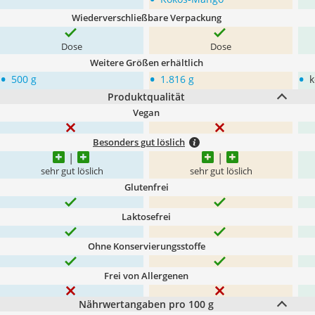
Wiederverschließbare Verpackung
Dose
Dose
Weitere Größen erhältlich
•
•
•
500 g
1.816 g
k
Produktqualität
Vegan
Besonders gut löslich
sehr gut löslich
sehr gut löslich
Glutenfrei
Laktosefrei
Ohne Konservierungsstoffe
Frei von Allergenen
Nährwertangaben pro 100 g