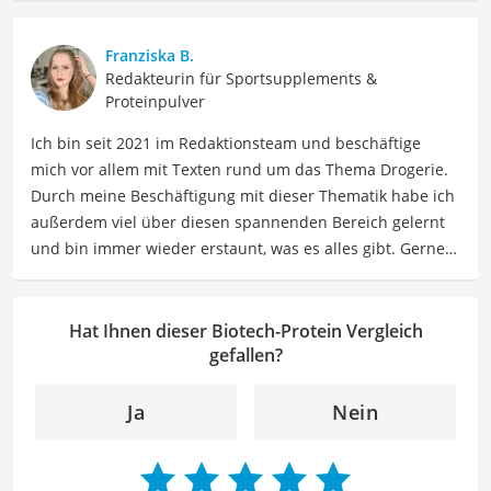
Trainingslehre, Sportwissenschaft, Athletiktraining und
Gerätekompetenz. Zusätzlich ist Azo aktiver
Franziska B.
Wettkampfsportler (u. a. HYROX, Functional Fitness, Lauf-
Redakteurin für Sportsupplements &
und Triathlonevents) und testet Trainingsmethoden,
Proteinpulver
Geräte und Produkte selbst im Alltag und im Coaching.
Ich bin seit 2021 im Redaktionsteam und beschäftige
Als Ausgleich geht Azo gern in die Natur oder ins Kino,
mich vor allem mit Texten rund um das Thema Drogerie.
um abzuschalten.
Durch meine Beschäftigung mit dieser Thematik habe ich
Der Biotech-Protein-Vergleich ist aus unserer Sicht
außerdem viel über diesen spannenden Bereich gelernt
besonders empfehlenswert für
Fitness-Enthusiasten
.
und bin immer wieder erstaunt, was es alles gibt. Gerne
lasse ich Sie an meinen Erfahrungen teilhaben. Als
Fachautorin für Drogerieprodukte teile ich mein Wissen
über Beauty- sowie Pflegeprodukte, Gesundheitsartikel,
Hat Ihnen dieser Biotech-Protein Vergleich
Haushaltswaren und vieles mehr. Meine Beiträge
gefallen?
umfassen Produktvergleiche, Tipps, Trends und
Empfehlungen, um Lesern dabei zu helfen, die besten
Ja
Nein
Produkte für ihre Bedürfnisse zu finden sowie sowohl ihre
Schönheits- als auch Pflegeroutine zu optimieren.
Der Biotech-Protein-Vergleich ist aus unserer Sicht