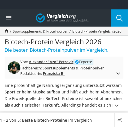
Die beliebtesten Vergleiche nach Kategorie
Vergleich
Drogerie
Inhalator
Sportsupplements & Proteinpulver
Biotech-Protein Vergleich 2026
Haarschneider
Rollator
Biotech-Protein Vergleich 2026
Braun Rasierer
Die besten Biotech-Proteinpulver im Vergleich.
Katzenklappe (Chip)
Rasierer
Von:
Alexander "Azo" Petrovic
Experte
Masturbator
Fachbereich:
Sportsupplements & Proteinpulver
Massagepistole
Redakteurin:
Franziska B.
Epilierer
Reisehaartrockner
Eine proteinhaltige Nahrungsergänzung unterstützt wirksam
Eiweißpulver
Sportler beim Muskelaufbau
und hilft auch beim Abnehmen.
Magnesiumpräparat
Die Eiweißquelle der BioTech-Proteine ist sowohl
pflanzlicher
Katzenklappe
als auch tierischer Herkunft.
Allerdings handelt es sich nicht
Nackenmassagegerät
um
Bio-Proteinpulver
.
Viele Menschen vertragen keine
Zeckenschutz Katze
Proteinpulver aus Molkeprodukten. Laut gängigen Tests im
1 - 2 von 5:
Beste Biotech-Proteine
im Vergleich
leichter Haartrockner
Internet sind
viele BioTech-Protein-Pulver laktosefrei.