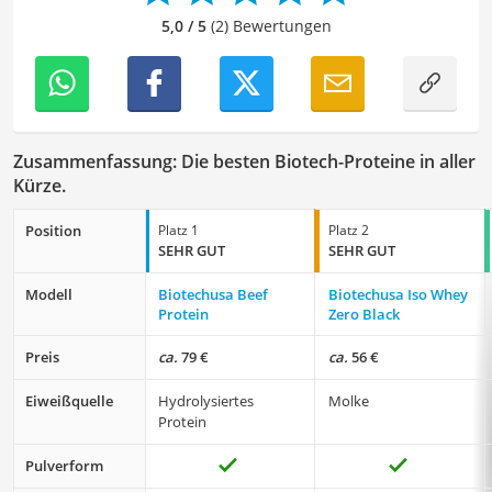
besonders empfehlenswert für
Fitness-Enthusiasten
.
5,0 / 5
(2) Bewertungen
Zusammenfassung: Die besten Biotech-Proteine in aller
Kürze.
Position
Platz 1
Platz 2
SEHR GUT
SEHR GUT
Modell
Biotechusa Beef
Biotechusa Iso Whey
Protein
Zero Black
Preis
ca.
79 €
ca.
56 €
Eiweißquelle
Hydrolysiertes
Molke
Protein
Pulverform