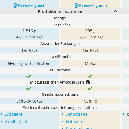
mehr anzeigen
Preis­vergleich
Preis­vergleich
Produktinformationen
Menge
Preis pro 1kg
1.816 g
908 g
42,96 € pro 1kg
62,22 € pro 1kg
Anzahl der Packungen
1er-Pack
1er-Pack
Eiweißquelle
Hydrolysiertes Protein
Molke
Pulverform
Mit zusätzlichen Aminosäuren
Geschmacksrichtung
Schoko-Kokos
Vanille
Weitere Geschmacksrichtungen erhältlich
•
•
•
Erdbeere
Schokolade
k
•
•
Vanille-Zimt
Erdbeere
•
Kokos-Mango