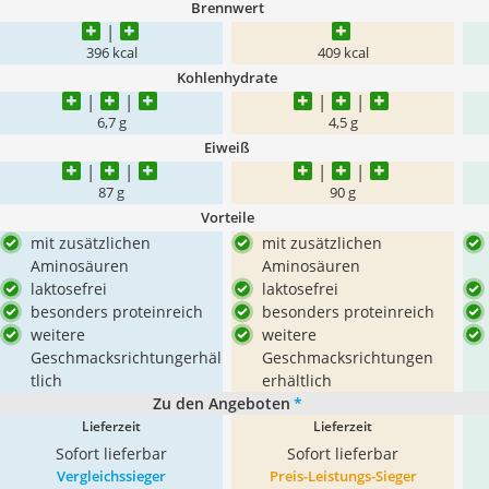
Brennwert
396 kcal
409 kcal
Kohlenhydrate
6,7 g
4,5 g
Eiweiß
87 g
90 g
Vorteile
mit zusätzlichen
mit zusätzlichen
Aminosäuren
Aminosäuren
laktosefrei
laktosefrei
besonders proteinreich
besonders proteinreich
weitere
weitere
Geschmacksrichtungerhäl
Geschmacksrichtungen
tlich
erhältlich
Zu den Angeboten
*
Lieferzeit
Lieferzeit
Sofort lieferbar
Sofort lieferbar
Vergleichssieger
Preis-Leistungs-Sieger