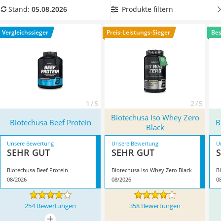
Philips-Sonicare-Zahnbürste
Wählen Sie jetzt aus unserer Vergleichstabelle ein BioTech-
Produkte filtern
Stand:
05.08.2026
Schildkrötenhaus
Protein, das auch für Menschen mit Laktoseintoleranz
Mineralfutter Pferd
geeignet ist. Überzeugt hat uns hier im August 2026
Vergleichssieger
Preis-Leistungs-Sieger
Bes
Massagegerät
besonders das Modell
Biotechusa Beef Protein
*
mit seinen
Service
Eigenschaften.
1 / 5
2 / 5
Biotechusa Iso Whey Zero
Biotechusa Beef Protein
B
Black
Unsere Bewertung
Unsere Bewertung
U
SEHR GUT
SEHR GUT
Biotechusa Beef Protein
Biotechusa Iso Whey Zero Black
B
08/2026
08/2026
0
254 Bewertungen
358 Bewertungen