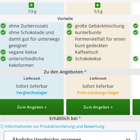
7,9 g
5,5 g
Vorteile
ohne Zuckerzusatz
große Gebäckmischung
ohne Schokolade und
kunterbunte
damit gut für unterwegs
Formenvielfalt für einen
geeignet
bunt gedeckten
vegane Kekse
Kaffeetisch
unterschiedliche
Schokokekse
Keksformen
Zu den Angeboten
*
Lieferzeit
Lieferzeit
Sofort lieferbar
Sofort lieferbar
Vergleichssieger
Preis-Leistungs-Sieger
Zum Angebot »
Zum Angebot »
Erhältlich bei
*
ⓘ Informationen zur Produktsortierung und Bewertung
Ähnliche Vergleiche anzeigen