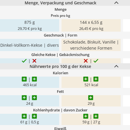
Menge, Verpackung und Geschmack
Menge
Preis pro kg
875 g
144 x 6,55 g
29,70 € pro kg
26,45 € pro kg
Geschmack | Form
Schokolade, Biskuit, Vanille |
Dinkel-Vollkorn-Kekse | divers
verschiedene Formen
Gleiche Kekse | Gebäckmischung
Nährwerte pro 100 g der Kekse
Kalorien
465 kcal
521 kcal
Fett
24 g
29 g
Kohlenhydrate | davon Zucker
61 g | 0,5 g
59 g | 27 g
Eiweiß