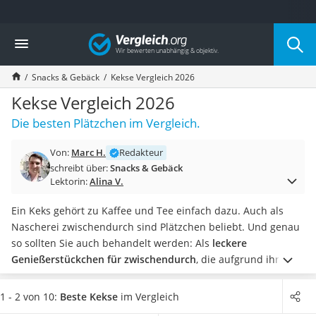
Die beliebtesten Vergleiche nach Kategorie
Vergleich
Lebensmittel
Schwarzkümmelöl
Snacks & Gebäck
Kekse Vergleich 2026
Knäckebrot
Schwarzkümmelöl-Kapseln
Kekse Vergleich 2026
Manukahonig
Die besten Plätzchen im Vergleich.
Eiklar
Astronautenkost
Von:
Marc H.
Redakteur
Balsamico-Essig
schreibt über:
Snacks & Gebäck
Schwarzkümmelöl bio
Lektorin:
Alina V.
Sardinen
Honig
Ein Keks gehört zu Kaffee und Tee einfach dazu. Auch als
Gemüsebrühe
Nascherei zwischendurch sind Plätzchen beliebt. Und genau
Eiskaffee-Pulver
so sollten Sie auch behandelt werden: Als
leckere
Irischer Whiskey
Genießerstückchen für zwischendurch
, die aufgrund ihrer
Grapefruitkernextrakt
hohen Kalorienanzahl ab und zu genossen werden.
Wählen
Matcha-Set
Sie jetzt Kekse aus unserer Vergleichstabelle,
die mit
1 - 2 von 10:
Beste Kekse
im Vergleich
Sojasauce
Schokolade verfeinert wurden, wenn Sie die Kekse zu Hause