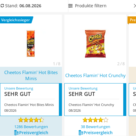
MCT-Öl
Vergleichstabelle, die in
einer größeren Verpackungseinheit
Produkte filtern
Stand:
06.08.2026
Trüffelöl
zu Ihnen nach Hause kommen, falls Sie sich einen Vorrat für
Erythrit
den nächsten Filmabend anlegen möchten. Überzeugt hat
Vergleichssieger
Pre
Müsli ohne Zuckerzusatz
uns hier im August 2026 besonders das Modell
Cheetos
Service
Flamin' Hot Bites Minis
*
mit seinen Eigenschaften.
1 / 8
2 / 8
Cheetos Flamin' Hot Bites
Cheetos Flamin' Hot Crunchy
Minis
Unsere Bewertung
Unsere Bewertung
U
SEHR GUT
SEHR GUT
Cheetos Flamin' Hot Bites Minis
Cheetos Flamin' Hot Crunchy
C
08/2026
08/2026
0
1286 Bewertungen
38 Bewertungen
Preis­vergleich
Preis­vergleich