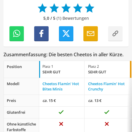
zu überprüfen sowie gegebenenfalls zu verbessern. Mit
meinem Hintergrund im Bereich Sport und meiner Liebe
zur geschriebenen Sprache trage ich dazu bei, dass
5,0 / 5
(1) Bewertungen
unsere Vergleiche ansprechend, verständlich sowie
fehlerfrei sind.
Zusammenfassung: Die besten Cheetos in aller Kürze.
Position
Platz 1
Platz 2
SEHR GUT
SEHR GUT
Modell
Cheetos Flamin' Hot
Cheetos Flamin' Hot
Bites Minis
Crunchy
Preis
ca.
15 €
ca.
13 €
Glutenfrei
Ohne künstliche
Farbstoffe