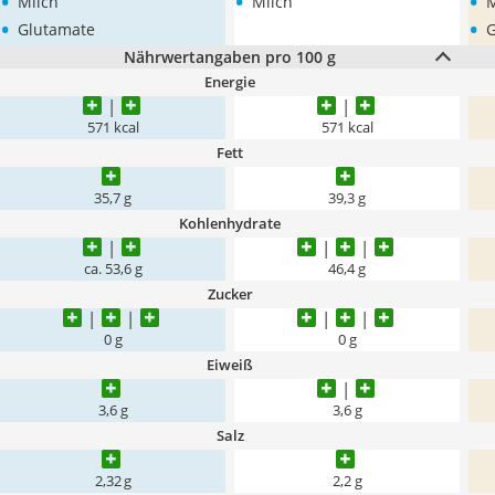
•
•
•
Milch
Milch
M
•
•
Glutamate
G
Nährwertangaben pro 100 g
Energie
571 kcal
571 kcal
Fett
35,7 g
39,3 g
Kohlenhydrate
ca. 53,6 g
46,4 g
Zucker
0 g
0 g
Eiweiß
3,6 g
3,6 g
Salz
2,32 g
2,2 g