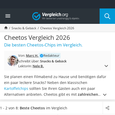
Die beliebtesten Vergleiche nach Kategorie
Vergleich
Lebensmittel
Schwarzkümmelöl
Snacks & Gebäck
Cheetos Vergleich 2026
Knäckebrot
Schwarzkümmelöl-Kapseln
Cheetos Vergleich 2026
Manukahonig
Die besten Cheetos-Chips im Vergleich.
Eiklar
Astronautenkost
Von:
Marc H.
Redakteur
Balsamico-Essig
schreibt über:
Snacks & Gebäck
Schwarzkümmelöl bio
Lektorin:
Nele B.
Sardinen
Honig
Sie planen einen Filmabend zu Hause und benötigen dafür
Gemüsebrühe
ein paar leckere Snacks? Neben den klassischen
Eiskaffee-Pulver
Kartoffelchips
sollten Sie Ihren Gästen auch ein paar
Irischer Whiskey
Alternativen anbieten. Cheetos gibt es mit
zahlreichen
Grapefruitkernextrakt
Würzmischungen, und die meisten Cheetos-Varianten sind
Matcha-Set
zudem auch noch glutenfrei,
wie diverse Tests im Internet
1 - 2 von 8:
Beste Cheetos
im Vergleich
Sojasauce
gezeigt haben.
Wählen Sie jetzt Cheetos aus unserer