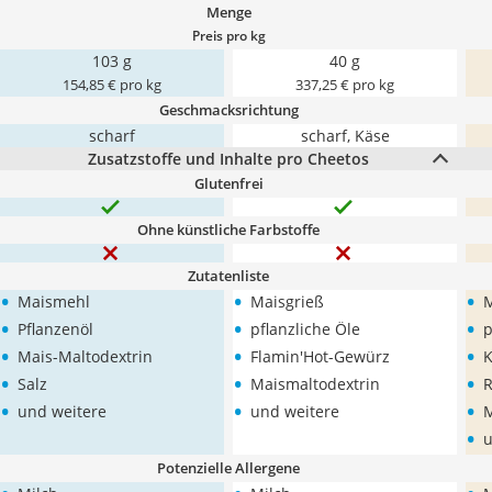
Menge
Preis pro kg
103 g
40 g
154,85 € pro kg
337,25 € pro kg
Geschmacksrichtung
scharf
scharf, Käse
Zusatzstoffe und Inhalte pro Cheetos
Glutenfrei
Ohne künstliche Farbstoffe
Zutatenliste
•
•
•
Maismehl
Maisgrieß
M
•
•
•
Pflanzenöl
pflanzliche Öle
p
•
•
•
Mais-Maltodextrin
Flamin'Hot-Gewürz
•
•
•
Salz
Maismaltodextrin
R
•
•
•
und weitere
und weitere
M
•
u
Potenzielle Allergene