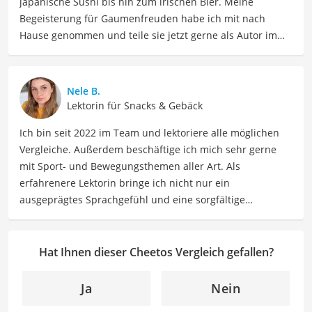
japanische Sushi bis hin zum irischen Bier. Meine
Begeisterung für Gaumenfreuden habe ich mit nach
Hause genommen und teile sie jetzt gerne als Autor im
Bereich Lebensmittel. Meine Texte umfassen informative
Artikel über Lebensmittelherstellung, Ernährungstipps,
Rezepte und die Vielfalt der kulinarischen Welt. Mein Ziel
Nele B.
ist es, Leser zu inspirieren, sich bewusst mit ihrer
Lektorin für Snacks & Gebäck
Ernährung auseinanderzusetzen, neue
Ich bin seit 2022 im Team und lektoriere alle möglichen
Geschmackserlebnisse zu entdecken und sowohl eine
Vergleiche. Außerdem beschäftige ich mich sehr gerne
gesunde als auch genussvolle Beziehung zu
mit Sport- und Bewegungsthemen aller Art. Als
Lebensmitteln zu entwickeln. Durch meine Texte möchte
erfahrenere Lektorin bringe ich nicht nur ein
ich Leser dazu anregen, Essen nicht nur als eine
ausgeprägtes Sprachgefühl und eine sorgfältige
Notwendigkeit zu sehen, sondern als Quelle von Genuss,
Arbeitsweise mit, sondern auch mein Interesse an
Kreativität und Gemeinschaft zu nutzen.
sportlichen Aktivitäten. Durch meine Tätigkeit als Lektorin
Der Cheetos-Vergleich ist aus unserer Sicht besonders
kann ich dazu beitragen, Texte inhaltlich präzise, gut
Hat Ihnen dieser Cheetos Vergleich gefallen?
empfehlenswert für
Snacker
.
strukturiert und sprachlich einwandfrei zu gestalten.
Mein Ziel ist es, unsere Inhalte auf ihre inhaltliche
Ja
Nein
Kohärenz, logische Schlüssigkeit und stilistische Qualität