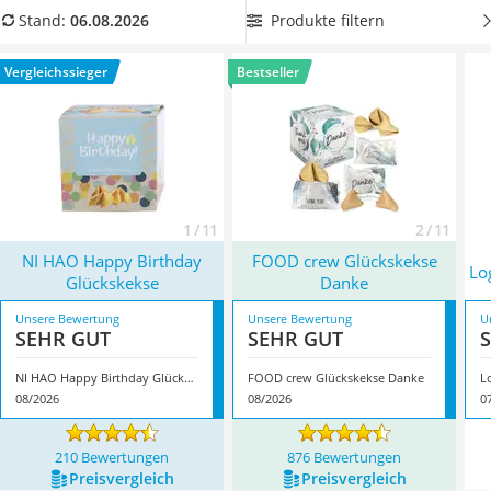
MCT-Öl
einen themenbezogenen Glückskeks
, um Ihre nächste
Produkte filtern
Stand:
06.08.2026
Trüffelöl
Mottoparty abzurunden. Überzeugt hat uns hier im August
Erythrit
2026 besonders das Modell
NI HAO Happy Birthday
Vergleichssieger
Bestseller
Müsli ohne Zuckerzusatz
Glückskekse
*
mit seinen Eigenschaften.
Service
1 / 11
2 / 11
NI HAO Happy Birthday
FOOD crew Glückskekse
Lo
Glückskekse
Danke
Unsere Bewertung
Unsere Bewertung
U
SEHR GUT
SEHR GUT
NI HAO Happy Birthday Glückskekse
FOOD crew Glückskekse Danke
L
08/2026
08/2026
0
210 Bewertungen
876 Bewertungen
Preis­vergleich
Preis­vergleich