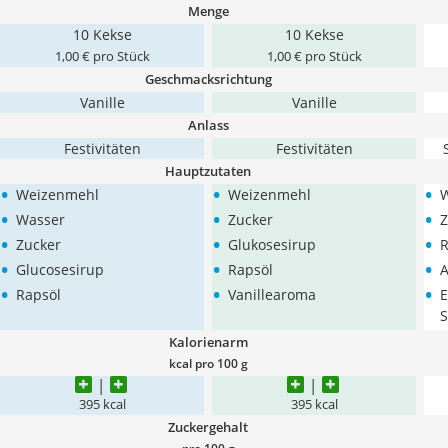
Menge
10 Kekse
10 Kekse
1,00 € pro Stück
1,00 € pro Stück
Geschmacksrichtung
Vanille
Vanille
Anlass
Festivitäten
Festivitäten
Hauptzutaten
•
•
•
Weizenmehl
Weizenmehl
•
•
•
Wasser
Zucker
Z
•
•
•
Zucker
Glukosesirup
R
•
•
•
Glucosesirup
Rapsöl
•
•
•
Rapsöl
Vanillearoma
E
S
Kalorienarm
kcal pro 100 g
395 kcal
395 kcal
Zuckergehalt