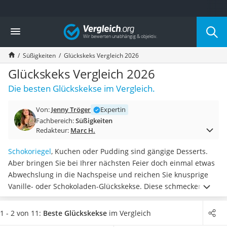
Die beliebtesten Vergleiche nach Kategorie
Vergleich
Lebensmittel
Schwarzkümmelöl
Süßigkeiten
Glückskeks Vergleich 2026
Knäckebrot
Schwarzkümmelöl-Kapseln
Glückskeks Vergleich 2026
Manukahonig
Die besten Glückskekse im Vergleich.
Eiklar
Astronautenkost
Von:
Jenny Tröger
Expertin
Balsamico-Essig
Fachbereich:
Süßigkeiten
Schwarzkümmelöl bio
Redakteur:
Marc H.
Sardinen
Honig
Schokoriegel
, Kuchen oder Pudding sind gängige Desserts.
Gemüsebrühe
Aber bringen Sie bei Ihrer nächsten Feier doch einmal etwas
Eiskaffee-Pulver
Abwechslung in die Nachspeise und reichen Sie knusprige
Irischer Whiskey
Vanille- oder Schokoladen-Glückskekse. Diese schmecken
Grapefruitkernextrakt
nicht nur Groß und Klein, wie gängige Online-Tests zeigen.
Matcha-Set
Auch liefern sie
weise Sprüche, die häufig zum Nachdenken
1 - 2 von 11:
Beste Glückskekse
im Vergleich
Sojasauce
anregen
.
Wählen Sie jetzt aus unserer Vergleichstabelle