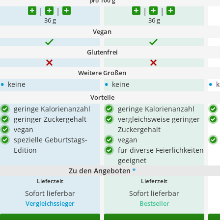
pro 100 g
36 g
36 g
Vegan
Glutenfrei
Weitere Größen
•
•
•
keine
keine
k
Vorteile
geringe Kalorienanzahl
geringe Kalorienanzahl
geringer Zuckergehalt
vergleichsweise geringer
vegan
Zuckergehalt
spezielle Geburtstags-
vegan
Edition
für diverse Feierlichkeiten
geeignet
Zu den Angeboten
*
Lieferzeit
Lieferzeit
Sofort lieferbar
Sofort lieferbar
Vergleichssieger
Bestseller