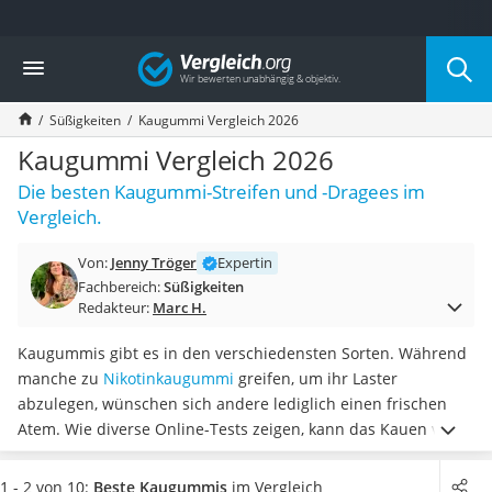
Die beliebtesten Vergleiche nach Kategorie
Vergleich
Lebensmittel
Schwarzkümmelöl
Süßigkeiten
Kaugummi Vergleich 2026
Knäckebrot
Schwarzkümmelöl-Kapseln
Kaugummi Vergleich 2026
Manukahonig
Die besten Kaugummi-Streifen und -Dragees im
Eiklar
Vergleich.
Astronautenkost
Balsamico-Essig
Von:
Jenny Tröger
Expertin
Schwarzkümmelöl bio
Fachbereich:
Süßigkeiten
Sardinen
Redakteur:
Marc H.
Honig
Gemüsebrühe
Kaugummis gibt es in den verschiedensten Sorten. Während
Eiskaffee-Pulver
manche zu
Nikotinkaugummi
greifen, um ihr Laster
Irischer Whiskey
abzulegen, wünschen sich andere lediglich einen frischen
Grapefruitkernextrakt
Atem. Wie diverse Online-Tests zeigen, kann das Kauen von
Matcha-Set
Kaugummi aber auch
Stress reduzieren und die
Sojasauce
Konzentration fördern
. Ebenfalls hilft es dabei, die
1 - 2 von 10:
Beste Kaugummis
im Vergleich