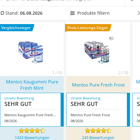
MCT-Öl
Mundhygiene zu unterstützen.
Wählen Sie jetzt aus unserer
Trüffelöl
Vergleichstabelle
zuckerfreie Kaugummis
, um die Gesundheit
Produkte filtern
Stand:
06.08.2026
Erythrit
Ihrer Zähne nicht zu gefährden. Überzeugt hat uns hier im
Müsli ohne Zuckerzusatz
August 2026 besonders das Modell
Mentos Kaugummi Pure
Vergleichssieger
Preis-Leistungs-Sieger
Service
Fresh Mint
*
mit seinen Eigenschaften.
1 / 10
2 / 10
Mentos Kaugummi Pure
M
Mentos Pure Fresh Frost
Fresh Mint
Unsere Bewertung
Unsere Bewertung
U
SEHR GUT
SEHR GUT
Mentos Kaugummi Pure Fresh Mint
Mentos Pure Fresh Frost
M
08/2026
08/2026
0
1433 Bewertungen
245 Bewertungen