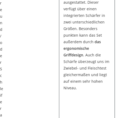
ausgestattet. Dieser
r
verfügt über einen
e
integrierten Schärfer in
u
zwei unterschiedlichen
n
Größen. Besonders
d
punkten kann das Set
/
außerdem durch
das
o
ergonomische
d
Griffdesign
. Auch die
e
Schärfe überzeugt uns im
r
Zwiebel- und Fleischtest
S
gleichermaßen und liegt
c
auf einem sehr hohen
h
Niveau.
le
if
e
r
a