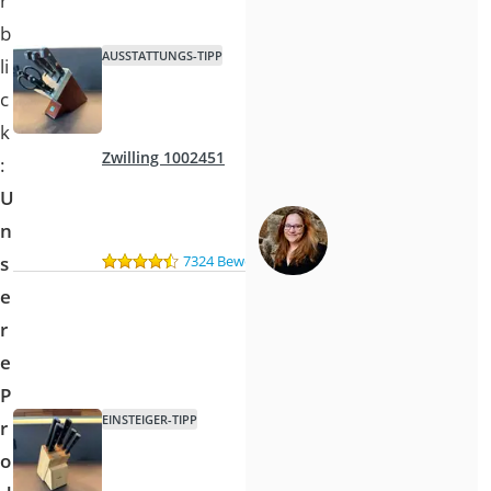
r
b
AUSSTATTUNGS-TIPP
li
c
k
Zwilling 1002451
:
U
n
7324 Bewertungen
s
e
r
e
P
EINSTEIGER-TIPP
r
o