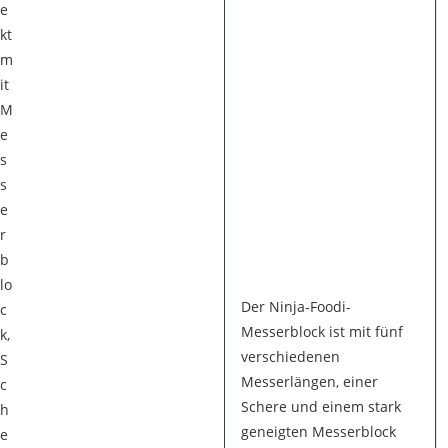
e
kt
m
it
M
e
s
s
e
r
b
lo
Der Ninja-Foodi-
c
Messerblock ist mit fünf
k,
verschiedenen
S
Messerlängen, einer
c
Schere und einem stark
h
geneigten Messerblock
e