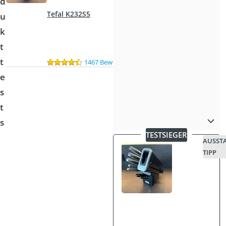
d
Tefal K232S5
u
k
t
t
1467 Bewertungen
e
s
t
s
TESTSIEGER
AUSST
D
TIPP
i
e
n
e
u