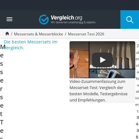
Die beliebtesten Vergleiche nach Kategorie
Vergleich
Haushalt
Wassersprudler
Messersets & Messerblöcke
Messerset Test 2026
Zentralstaubsauger
Die besten Messersets im
Brotbackautomat
M
Z
Vergleich.
Wischroboter
ul
e
Wäschespinne
et
s
Industriestaubsauger
zt
Spülmaschinentabs
s
a
Akku-Staubsauger
kt
e
Video-Zusammenfassung zum
Eierkocher
u
r
Messerset-Test: Vergleich der
al
AEG-Waschmaschine
besten Modelle, Testergebnisse
s
isi
Saug-Wisch-Roboter
und Empfehlungen.
e
er
Handstaubsauger
t:
t
Milchaufschäumer
0
Kondenstrockner
T
4.
Reiskocher
e
0
Heißwasserspender
8.
s