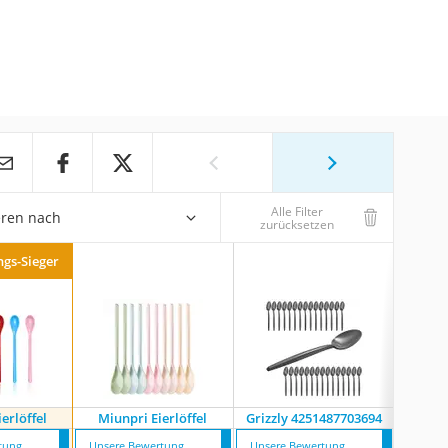
Alle Filter
eren nach
zurücksetzen
ngs-Sieger
erlöffel
Miunpri Eierlöffel
Grizzly 4251487703694
Com-f
tung
Unsere Bewertung
Unsere Bewertung
Unsere