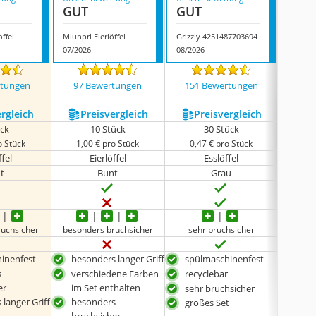
GUT
GUT
GUT
ffel
Miunpri Eierlöffel
Grizzly 4251487703694
Com-fou
07/2026
08/2026
08/202
rtungen
97 Bewertungen
151 Bewertungen
931
ergleich
Preis­vergleich
Preis­vergleich
P
ück
10 Stück
30 Stück
o Stück
1,00 € pro Stück
0,47 € pro Stück
0,4
ffel
Eierlöffel
Esslöffel
t
Bunt
Grau
ruchsicher
besonders bruchsicher
sehr bruchsicher
seh
inenfest
besonders langer Griff
spülmaschinenfest
sehr
s
verschiedene Farben
recyclebar
gro
er
im Set enthalten
sehr bruchsicher
langer Griff
besonders
großes Set
bruchsicher