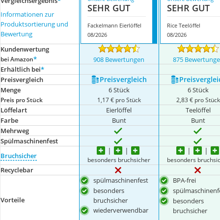
Vergleichsergebnis
*
SEHR GUT
SEHR GUT
Informationen zur
Produktsortierung und
Fackelmann Eierlöffel
Rice Teelöffel
Bewertung
08/2026
08/2026
Kundenwertung
*
bei Amazon
908 Bewertungen
875 Bewertung
Erhältlich bei
*
Preis­vergleich
Preis­verglei
Preis­vergleich
Menge
6 Stück
6 Stück
Preis pro Stück
1,17 € pro Stück
2,83 € pro Stüc
Löffelart
Eierlöffel
Teelöffel
Farbe
Bunt
Bunt
Mehrweg
Spülmaschinenfest
Bruchsicher
besonders bruchsicher
besonders bruchsi
Recyclebar
spülmaschinenfest
BPA-frei
besonders
spülmaschinenf
Vorteile
bruchsicher
besonders
wiederverwendbar
bruchsicher