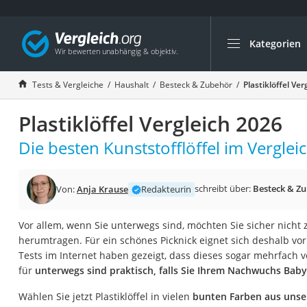
Kategorien
Die beliebtesten V
Haushalt
Tests & Vergleiche
Haushalt
Besteck & Zubehör
Plastiklöffel Ve
Wassersprudler
Plastiklöffel Vergleich 2026
Zentralstaubsauge
Brotbackautomat
Die besten Kunststofflöffel im Vergleic
Wischroboter
Wäschespinne
schreibt über:
Besteck & Z
Von:
Anja Krause
Redakteurin
Industriestaubsau
Vor allem, wenn Sie unterwegs sind, möchten Sie sicher nicht zu
Spülmaschinentab
herumtragen. Für ein schönes Picknick eignet sich deshalb vor
Akku-Staubsauger
Tests im Internet haben gezeigt, dass dieses sogar mehrfach ve
für
unterwegs sind praktisch, falls Sie Ihrem Nachwuchs Baby
Eierkocher
AEG-Waschmaschi
Wählen Sie jetzt Plastiklöffel in vielen
bunten Farben aus unser