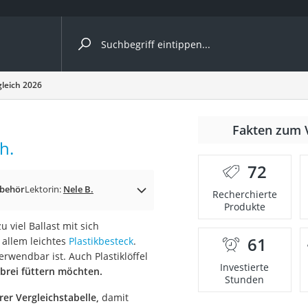
ergleiche nach Kategorie
rgleich 2026
r
Fakten zum 
h.
72
ubehör
Lektorin:
Nele B.
Recherchierte
Produkte
ger
 viel Ballast mit sich
s
61
 allem leichtes
Plastikbesteck
.
rwendbar ist. Auch Plastiklöffel
Investierte
brei füttern möchten.
Stunden
ne
er Vergleichstabelle,
damit