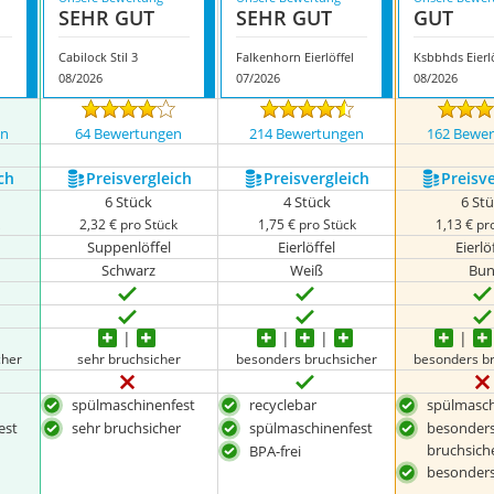
SEHR GUT
SEHR GUT
GUT
Cabilock Stil 3
Falkenhorn Eierlöffel
Ksbbhds Eierlö
08/2026
07/2026
08/2026
en
64 Bewertungen
214 Bewertungen
162 Bewe
ch
Preis­vergleich
Preis­vergleich
Preis­v
6 Stück
4 Stück
6 St
k
2,32 € pro Stück
1,75 € pro Stück
1,13 € pr
Suppenlöffel
Eierlöffel
Eierlö
Schwarz
Weiß
Bun
cher
sehr bruchsicher
besonders bruchsicher
besonders b
spülmaschinenfest
recyclebar
spülmasch
est
sehr bruchsicher
spülmaschinenfest
besonder
bruchsich
BPA-frei
besonders 