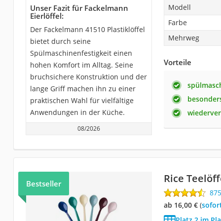
Modell
Unser Fazit für Fackelmann
Eierlöffel:
Farbe
Der Fackelmann 41510 Plastiklöffel
Mehrweg
bietet durch seine
Spülmaschinenfestigkeit einen
Vorteile
hohen Komfort im Alltag. Seine
bruchsichere Konstruktion und der
spülmasc
lange Griff machen ihn zu einer
besonders
praktischen Wahl für vielfältige
Anwendungen in der Küche.
wiederve
08/2026
Rice Teelöff
Bestseller
87
ab 16,00 €
(
Sofor
Platz 2 im Pla