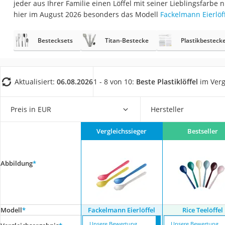
jeder aus Ihrer Familie einen Löffel mit seiner Lieblingsfarbe
Saug-Wisch-Robot
hier im August 2026 besonders das Modell
Fackelmann Eierlöf
Handstaubsauger
Milchaufschäumer
Bestecksets
Titan-Bestecke
Plastikbesteck
Kondenstrockner
Reiskocher
Aktualisiert:
06.08.2026
1 - 8 von 10:
Beste Plastiklöffel
im Verg
Heißwasserspend
Tierhaarstaubsau
Preis in EUR
Hersteller
Ecovacs-Saugrobo
Vergleichssieger
Bestseller
Nespresso-Maschi
Messerschärfer
Abbildung
*
Service
Modell
*
Fackelmann Eierlöffel
Rice Teelöffel
Unsere Bewertung
Unsere Bewertung