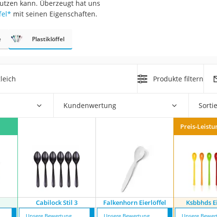
 nutzen kann. Überzeugt hat uns
er
fel
*
mit seinen Eigenschaften.
e
Plastiklöffel
leich
Produkte filtern
er
ger
Kundenwertung
Sorti
ter
Preis-Leistu
ne
Cabilock Stil 3
Falkenhorn Eierlöffel
Ksbbhds Ei
Unsere Bewertung
Unsere Bewertung
Unsere Bewer