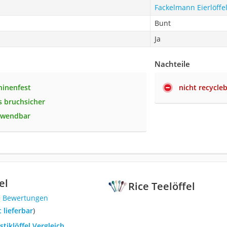
Fackelmann Eierlöffe
Bunt
Ja
Nachteile
hinenfest
nicht recycle
 bruchsicher
rwendbar
el
Rice Teelöffel
5 Bewertungen
t lieferbar
)
stiklöffel Vergleich