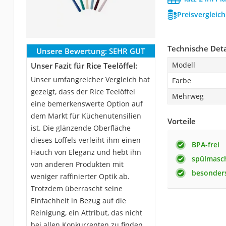
Preisvergleic
Technische Deta
Unsere Bewertung:
SEHR GUT
Modell
Unser Fazit für Rice Teelöffel:
Unser umfangreicher Vergleich hat
Farbe
gezeigt, dass der Rice Teelöffel
Mehrweg
eine bemerkenswerte Option auf
dem Markt für Küchenutensilien
Vorteile
ist. Die glänzende Oberfläche
dieses Löffels verleiht ihm einen
BPA-frei
Hauch von Eleganz und hebt ihn
spülmasc
von anderen Produkten mit
besonders
weniger raffinierter Optik ab.
Trotzdem überrascht seine
Einfachheit in Bezug auf die
Reinigung, ein Attribut, das nicht
bei allen Konkurrenten zu finden