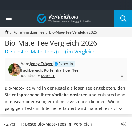
Die beliebtesten Vergleiche nach Kategorie
Vergleich
Lebensmittel
Schwarzkümmelöl
Koffeinhaltiger Tee
Bio-Mate-Tee Vergleich 2026
Knäckebrot
Schwarzkümmelöl-Kapseln
Bio-Mate-Tee Vergleich 2026
Manukahonig
Die besten Mate-Tees (bio) im Vergleich.
Eiklar
Astronautenkost
Von:
Jenny Tröger
Expertin
Balsamico-Essig
Fachbereich:
Koffeinhaltiger Tee
Schwarzkümmelöl bio
Redakteur:
Marc H.
Sardinen
Honig
Bio-Mate-Tee wird
in der Regel als loser Tee angeboten, den
Gemüsebrühe
Sie entsprechend Ihrer Vorliebe dosieren
und entsprechend
Eiskaffee-Pulver
intensiver oder weniger intensiv verzehren können. Wie in
Irischer Whiskey
gängigen Tests im Internet erläutert wird, handelt es sich bei
Grapefruitkernextrakt
den Bio-Produkten im Vergleich zu herkömmlichem
Mate-Tee
Matcha-Set
um die
getrockneten Blätter von ökologisch angebauten
1 - 2 von 11:
Beste Bio-Mate-Tees
im Vergleich
Sojasauce
Mate-Sträuchern.
Diese werden nicht mit chemischen