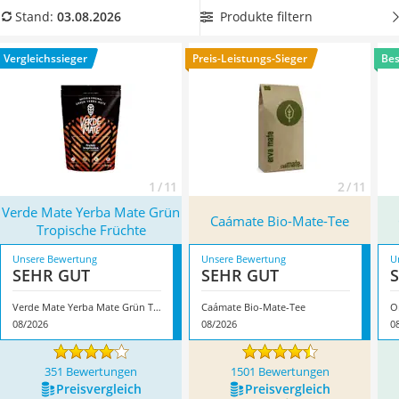
MCT-Öl
Mitteln behandelt.
Wählen Sie jetzt einen
Bio-Mate-Tee in
Produkte filtern
Stand:
03.08.2026
Trüffelöl
einer 500- bis 1.000-g-Verpackung
aus unserer
Erythrit
Vergleichstabelle, um einen möglichst großen Vorrat zu
Vergleichssieger
Preis-Leistungs-Sieger
Bes
Müsli ohne Zuckerzusatz
erhalten. Überzeugt hat uns hier im August 2026 besonders
Service
das Modell
Verde Mate Yerba Mate Grün Tropische Früchte
*
mit seinen Eigenschaften.
1 / 11
2 / 11
Verde Mate Yerba Mate Grün
Caámate Bio-Mate-Tee
Tropische Früchte
Unsere Bewertung
Unsere Bewertung
U
SEHR GUT
SEHR GUT
Verde Mate Yerba Mate Grün Tropische Früchte
Caámate Bio-Mate-Tee
O
08/2026
08/2026
0
351 Bewertungen
1501 Bewertungen
Preis­vergleich
Preis­vergleich