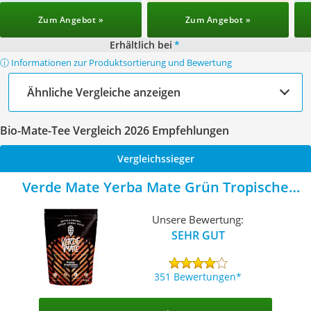
Zum Angebot »
Zum Angebot »
Erhältlich bei
*
ⓘ Informationen zur Produktsortierung und Bewertung
Ähnliche Vergleiche anzeigen
Bio-Mate-Tee Vergleich 2026 Empfehlungen
Vergleichssieger
Verde Mate Yerba Mate Grün Tropische
Früchte
Unsere Bewertung:
SEHR GUT
351 Bewertungen