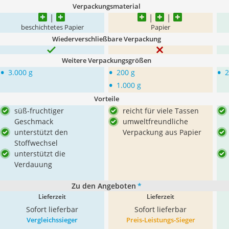
Verpackungsmaterial
beschichtetes Papier
Papier
Wiederverschließbare Verpackung
Weitere Verpackungsgrößen
•
•
•
3.000 g
200 g
2
•
1.000 g
Vorteile
süß-fruchtiger
reicht für viele Tassen
Geschmack
umweltfreundliche
unterstützt den
Verpackung aus Papier
Stoffwechsel
unterstützt die
Verdauung
Zu den Angeboten
*
Lieferzeit
Lieferzeit
Sofort lieferbar
Sofort lieferbar
Vergleichssieger
Preis-Leistungs-Sieger