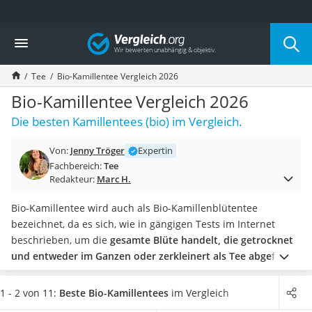
Die beliebtesten Vergleiche nach Kategorie
Vergleich
Lebensmittel
Schwarzkümmelöl
Tee
Bio-Kamillentee Vergleich 2026
Knäckebrot
Schwarzkümmelöl-Kapseln
Bio-Kamillentee Vergleich 2026
Manukahonig
Die besten Kamillentees (bio) im Vergleich.
Eiklar
Astronautenkost
Von:
Jenny Tröger
Expertin
Balsamico-Essig
Fachbereich:
Tee
Schwarzkümmelöl bio
Redakteur:
Marc H.
Sardinen
Honig
Bio-Kamillentee wird auch als Bio-Kamillenblütentee
Gemüsebrühe
bezeichnet, da es sich, wie in gängigen Tests im Internet
Eiskaffee-Pulver
beschrieben, um die
gesamte Blüte handelt, die getrocknet
Irischer Whiskey
und entweder im Ganzen oder zerkleinert als Tee abgefüllt
Grapefruitkernextrakt
wird. Loser
Kamillentee
ist meist in
wiederverschließbaren
Matcha-Set
Aromabeuteln erhältlich, in denen der Tee gut aufbewahrt
1 - 2 von 11:
Beste Bio-Kamillentees
im Vergleich
Sojasauce
werden kann.
Wählen Sie jetzt einen Bio-Kamillentee in