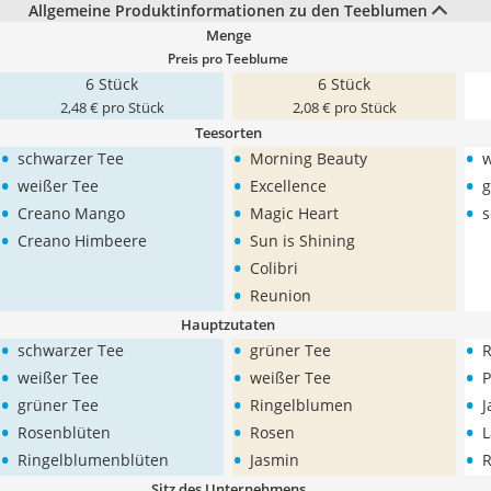
Allgemeine Produktinformationen zu den Teeblumen
Menge
Preis pro Teeblume
6 Stück
6 Stück
2,48 € pro Stück
2,08 € pro Stück
Teesorten
•
•
•
schwarzer Tee
Morning Beauty
w
•
•
•
weißer Tee
Excellence
g
•
•
•
Creano Mango
Magic Heart
s
•
•
Creano Himbeere
Sun is Shining
•
Colibri
•
Reunion
Hauptzutaten
•
•
•
schwarzer Tee
grüner Tee
R
•
•
•
weißer Tee
weißer Tee
P
•
•
•
grüner Tee
Ringelblumen
J
•
•
•
Rosenblüten
Rosen
L
•
•
•
Ringelblumenblüten
Jasmin
Sitz des Unternehmens