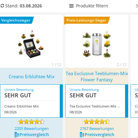
MCT-Öl
Teerosen ihr Aroma lange behalten, wenn sie einzeln
Produkte filtern
Stand:
03.08.2026
Trüffelöl
vakuumverpackt sind. Wählen Sie jetzt aus
unserer
Erythrit
Vergleichstabelle Teeblumen, die einzeln verpackt sind
, um
Vergleichssieger
Preis-Leistungs-Sieger
Müsli ohne Zuckerzusatz
sie länger aufbewahren zu können. Überzeugt hat uns hier
Service
im August 2026 besonders das Modell
Creano Erblühtee Mix
*
mit seinen Eigenschaften.
1 / 12
2 / 12
Tea Exclusive Teeblumen-Mix
Creano Erblühtee Mix
Flower Fantasy
Unsere Bewertung
Unsere Bewertung
U
SEHR GUT
SEHR GUT
Creano Erblühtee Mix
Tea Exclusive Teeblumen-Mix Flower Fantasy
C
08/2026
08/2026
0
2205 Bewertungen
2767 Bewertungen
Preis­vergleich
Preis­vergleich