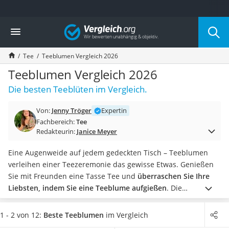
Die beliebtesten Vergleiche nach Kategorie
Vergleich
Lebensmittel
Schwarzkümmelöl
Tee
Teeblumen Vergleich 2026
Knäckebrot
Schwarzkümmelöl-Kapseln
Teeblumen Vergleich 2026
Manukahonig
Die besten Teeblüten im Vergleich.
Eiklar
Astronautenkost
Von:
Jenny Tröger
Expertin
Balsamico-Essig
Fachbereich:
Tee
Schwarzkümmelöl bio
Redakteurin:
Janice Meyer
Sardinen
Honig
Eine Augenweide auf jedem gedeckten Tisch – Teeblumen
Gemüsebrühe
verleihen einer Teezeremonie das gewisse Etwas. Genießen
Eiskaffee-Pulver
Sie mit Freunden eine Tasse Tee und
überraschen Sie Ihre
Irischer Whiskey
Liebsten, indem Sie eine Teeblume aufgießen
. Die
Grapefruitkernextrakt
gepressten Kugeln aus weißem Tee,
schwarzem Tee
oder
Matcha-Set
grünem Tee entfalten sich beim Aufgießen zu ansehnlichen
1 - 2 von 12:
Beste Teeblumen
im Vergleich
Sojasauce
Rosen.
Unabhängige Tests im Internet zeigen, dass die