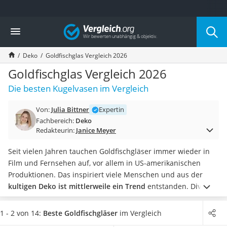
Die beliebtesten Vergleiche nach Kategorie
Vergleich
Wohnen
Matratzen-Topper
Deko
Goldfischglas Vergleich 2026
Matratzen
Konferenzlautsprecher
Goldfischglas Vergleich 2026
Tageslichtlampe
Die besten Kugelvasen im Vergleich
Badlüfter
Ergonomischer Bürostuhl
Von:
Julia Bittner
Expertin
Bürohocker
Fachbereich:
Deko
Außenleuchte mit Kamera
Redakteurin:
Janice Meyer
Ozongeneratoren
Akku-Tischlampe
Seit vielen Jahren tauchen Goldfischgläser immer wieder in
Konferenzmikrofon
Film und Fernsehen auf, vor allem in US-amerikanischen
Klappmatratze
Produktionen. Das inspiriert viele Menschen und aus der
Duschkopf mit Kalkfilter
kultigen Deko ist mittlerweile ein Trend
entstanden.
Diverse
Aktenvernichter Sicherheitsstufe 4
Online-Tests empfehlen, dass das
Goldfischglas mit Deko
Bettgitter
oder Pflanzen zu befüllen, nicht jedoch mit lebenden Tieren
.
1 - 2 von 14:
Beste Goldfischgläser
im Vergleich
Spannbettlaken
Wenn Sie ein kleines Gefäß für Wasserlebewesen suchen,