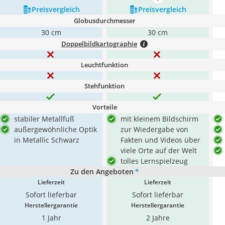
mehr anzeigen
Preis­vergleich
Preis­vergleich
Globusdurchmesser
30 cm
30 cm
Doppelbildkartographie
Leuchtfunktion
Stehfunktion
Vorteile
stabiler Metallfuß
mit kleinem Bildschirm
außergewöhnliche Optik
zur Wiedergabe von
in Metallic Schwarz
Fakten und Videos über
viele Orte auf der Welt
tolles Lernspielzeug
Zu den Angeboten
*
Lieferzeit
Lieferzeit
Sofort lieferbar
Sofort lieferbar
Herstellergarantie
Herstellergarantie
1 Jahr
2 Jahre