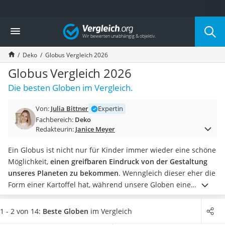
Die beliebtesten Vergleiche nach Kategorie
Vergleich
Wohnen
Matratzen-Topper
Deko
Globus Vergleich 2026
Matratzen
Konferenzlautsprecher
Globus Vergleich 2026
Tageslichtlampe
Die besten Globen im Vergleich.
Badlüfter
Ergonomischer Bürostuhl
Von:
Julia Bittner
Expertin
Bürohocker
Fachbereich:
Deko
Außenleuchte mit Kamera
Redakteurin:
Janice Meyer
Ozongeneratoren
Akku-Tischlampe
Ein Globus ist nicht nur für Kinder immer wieder eine schöne
Konferenzmikrofon
Möglichkeit,
einen greifbaren Eindruck von der Gestaltung
Klappmatratze
unseres Planeten zu bekommen
. Wenngleich dieser eher die
Duschkopf mit Kalkfilter
Form einer Kartoffel hat, während unsere Globen eine
Aktenvernichter Sicherheitsstufe 4
perfekte Kugel darstellen.
Einen besonders großen Lerneffekt
Bettgitter
bieten Globen mit Doppelbildkartographie: Während im
1 - 2 von 14:
Beste Globen
im Vergleich
Spannbettlaken
beleuchteten Zustand die typischen Karten mit