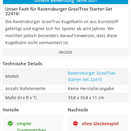
Unsere Bewertung:
SEHR GUT
Unser Fazit für Ravensburger GraviTrax Starter-Set
22410:
Die Ravensburger GraviTrax Kugelbahn ist aus Kunststoff
gefertigt und eignet sich für Spieler ab acht Jahren. Wir
möchten jedoch besonders darauf hinweisen, dass diese
Kugelbahn nicht vormontiert ist.
08/2026
Technische Details
Ravensburger GraviTrax
Modell
Starter-Set 22410
Anzahl Rollelemente
Keine Herstellerangabe
Maße (H x B x T)
33,8 x 33,8 x 11 cm
Vorteile
Nachteile
simpler
ohne Glockenspiel
Zusammenbau