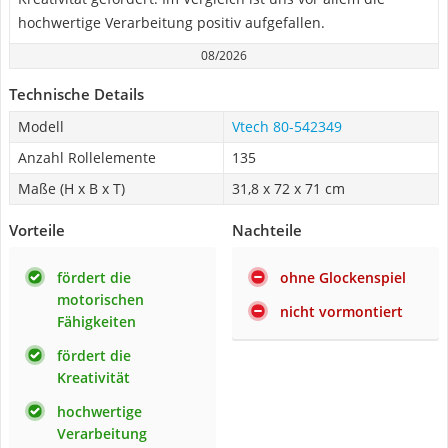
hochwertige Verarbeitung positiv aufgefallen.
08/2026
Technische Details
Modell
Vtech ‎80-542349
Anzahl Rollelemente
135
Maße (H x B x T)
31,8 x 72 x 71 cm
Vorteile
Nachteile
fördert die
ohne Glockenspiel
motorischen
nicht vormontiert
Fähigkeiten
fördert die
Kreativität
hochwertige
Verarbeitung