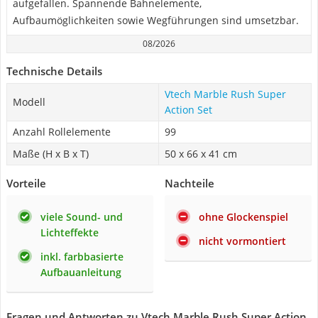
aufgefallen. Spannende Bahnelemente,
Aufbaumöglichkeiten sowie Wegführungen sind umsetzbar.
08/2026
Technische Details
Vtech Marble Rush Super
Modell
Action Set
Anzahl Rollelemente
99
Maße (H x B x T)
‎50 x 66 x 41 cm
Vorteile
Nachteile
viele Sound- und
ohne Glockenspiel
Lichteffekte
nicht vormontiert
inkl. farbbasierte
Aufbauanleitung
Fragen und Antworten zu Vtech Marble Rush Super Action