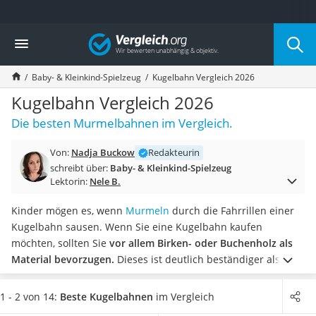
Die beliebtesten Vergleiche nach Kategorie
Vergleich
Kind & Baby
Babyphone mit 2 Kameras
Baby- & Kleinkind-Spielzeug
Kugelbahn Vergleich 2026
Walkie-Talkie Kinder
Kindermatratzen
Kugelbahn Vergleich 2026
Babywippe
Die besten Murmelbahnen im Vergleich.
Rollschuhe für Kinder
Tischkicker
Von:
Nadja Buckow
Redakteurin
Laufrad
schreibt über:
Baby- & Kleinkind-Spielzeug
Kinderschubkarre
Lektorin:
Nele B.
Babyschlafsack
Kinderuhr
Kinder mögen es, wenn
Murmeln
durch die Fahrrillen einer
Babyphone
Kugelbahn sausen. Wenn Sie eine Kugelbahn kaufen
Treppenschutzgitter
möchten, sollten Sie
vor allem Birken- oder Buchenholz als
Kindersitz ab 4 Jahren
Material bevorzugen.
Dieses ist deutlich beständiger als
Kinderroller 3 Räder
Kunststoff, wie Kugelbahn-Tests im Internet zeigen.
Ferngesteuertes Auto
Vormontierte Bahnen sind dabei insbesondere
für
1 - 2 von 14:
Beste Kugelbahnen
im Vergleich
Kindersitz 15–36 kg
Kleinkinder bis zu vier Jahren empfehlenswert.
Für ältere