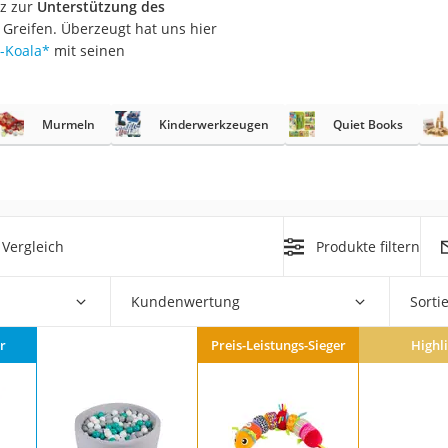
lz zur
Unterstützung des
 Greifen. Überzeugt hat uns hier
er
-Koala
*
mit seinen
hren
er
Murmeln
Kinderwerkzeugen
Quiet Books
uto
g
m
der
Vergleich
Produkte filtern
Hubschrauber
Kundenwertung
Sorti
r
Preis-Leistungs-Sieger
Highl