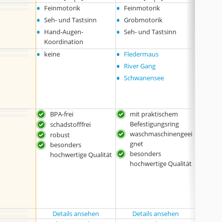
•
•
•
Feinmotorik
Feinmotorik
Komm
•
•
•
Seh- und Tastsinn
Grobmotorik
Neugi
•
•
•
Hand-Augen-
Seh- und Tastsinn
Feinm
Koordination
•
•
•
keine
Fledermaus
keine
•
River Gang
•
Schwanensee
BPA-frei
mit praktischem
ani
Befestigungsring
und
schadstofffrei
waschmaschinengeei
indi
robust
gnet
dan
besonders
besonders
Tec
hochwertige Qualität
hochwertige Qualität
bes
hoc
Batt
Lie
ent
Details ansehen
Details ansehen
Det