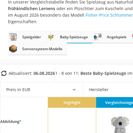
In unserer Vergleichstabelle finden Sie Spielzeug aus Naturho
Babyphone
frühkindlichen Lernens
oder ein Plüschtier zum Kuscheln und
Treppenschutzgitt
im August 2026 besonders das Modell
Fisher-Price Schlummer
Eigenschaften.
Kindersitz ab 4 Ja
Kinderroller 3 Räd
Spielgelder
Baby-Spielzeuge
Angelspiele
Ferngesteuertes A
Sonnensystem-Modelle
Kindersitz 15–36 k
Kinderfahrradhel
Barfußschuhe Kin
Aktualisiert:
06.08.2026
1 - 8 von 11:
Beste Baby-Spielzeuge
im 
Kinder-Mikroskop
Preis in EUR
Hersteller
Ferngesteuerter 
Service
Highlight
Vergleichssiege
Abbildung
*