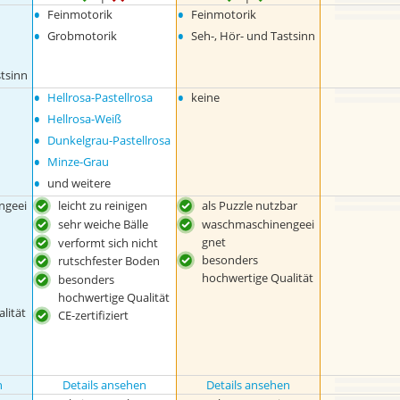
•
•
Feinmotorik
Feinmotorik
•
•
Grobmotorik
Seh-, Hör- und Tastsinn
stsinn
•
•
Hellrosa-Pastellrosa
keine
•
Hellrosa-Weiß
•
Dunkelgrau-Pastellrosa
•
Minze-Grau
•
und weitere
ngeei
leicht zu reinigen
als Puzzle nutzbar
sehr weiche Bälle
waschmaschinengeei
gnet
verformt sich nicht
besonders
rutschfester Boden
hochwertige Qualität
besonders
hochwertige Qualität
lität
CE-zertifiziert
n
Details ansehen
Details ansehen