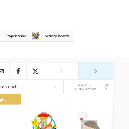
Stapelsteine
Activity-Boards
Alle Filter
eren nach
zurücksetzen
ight