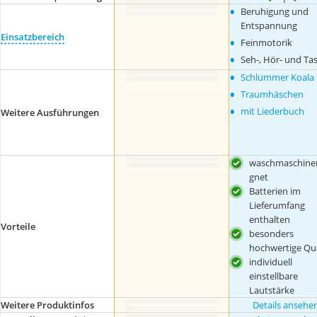
•
Beruhigung und
Entspannung
Einsatzbereich
•
Feinmotorik
•
Seh-, Hör- und Ta
•
Schlummer Koala
•
Traumhäschen
•
mit Liederbuch
Weitere Ausführungen
waschmaschine
gnet
Batterien im
Lieferumfang
enthalten
Vorteile
besonders
hochwertige Qua
individuell
einstellbare
Lautstärke
Weitere Produktinfos
Details ansehe