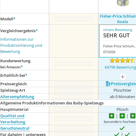
Fisher-Price Schlu
Modell
*
Koala
Unsere Bewertung
Vergleichsergebnis
*
SEHR GUT
Informationen zur
Produktsortierung und
Fisher-Price Schlummer
Bewertung
07/2026
Kundenwertung
*
bei Amazon
64796 Bewertun
Erhältlich bei
*
mehr a
Preis­verglei
Preis­vergleich
Spielzeug-Art
Plüschtier
Altersempfehlung
ab 0 Monaten
Allgemeine Produktinformationen des Baby-Spielzeugs
Hauptmaterial
Plüsch
Qualität und
besonders hochwer
Verarbeitung
Geruchsneutral
Für daheim | unterwegs