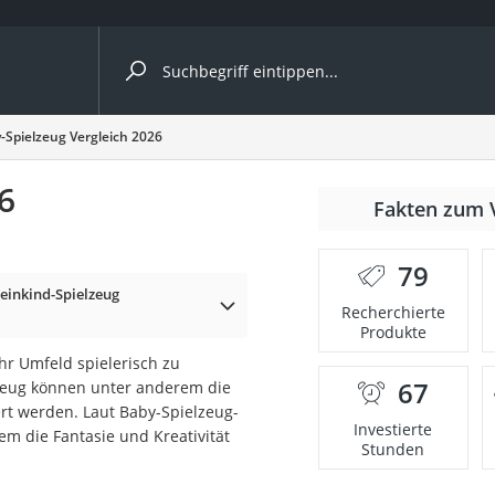
ergleiche nach Kategorie
-Spielzeug Vergleich 2026
Kameras
6
er
Fakten zum 
79
einkind-Spielzeug
der
Recherchierte
Produkte
hr Umfeld spielerisch zu
67
zeug können unter anderem die
ert werden. Laut Baby-Spielzeug-
Investierte
em die Fantasie und Kreativität
Stunden