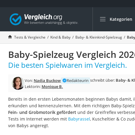
Kategorien
Die beliebtesten V
Kind & Baby
Tests & Vergleiche
Kind & Baby
Baby- & Kleinkind-Spielzeug
Baby
Babyphone mit 2 
Baby-Spielzeug Vergleich 202
Walkie-Talkie Kind
Kindermatratzen
Die besten Spielwaren im Vergleich.
Babywippe
schreibt über:
Baby- & Kl
Von:
Nadja Buckow
Redakteurin
Rollschuhe für Kin
Lektorin:
Monique B.
Tischkicker
Bereits in den ersten Lebensmonaten beginnen Babys damit, i
Laufrad
erkunden und kennenzulernen. Mit dem richtigen Baby-Spiel
Kinderschubkarre
Fein- und Grobmotorik gefördert
und der Greifreflex verbess
Tests im Internet werden mit
Babyrassel
, Kuscheltier & Co zud
Babyschlafsack
von Babys angeregt.
Kinderuhr