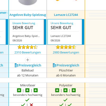
mmer-
Angelove Baby-Spielzeug
Lamaze LC27244
Unsere Bewertung
Unsere Bewertung
SEHR GUT
SEHR GUT
-Koala
Angelove Baby-Spielzeug
Lamaze LC27244
08/2026
08/2026
gen
2310 Bewertungen
2900 Bewertungen
nzeigen
mehr anzeigen
ch
Preis­vergleich
Preis­vergleich
Bällebad
Plüschtier
ab 12 Monaten
ab 6 Monaten
Mikrofaser
Polyester
tig
besonders hochwertig
besonders hochwertig