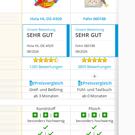
Hola HL-DE-A929
Fehn 060188
Fish
Unsere Bewertung
Unsere Bewertung
Unsere
SEHR GUT
SEHR GUT
SEH
Hola HL-DE-A929
Fehn 060188
Fisher
08/2026
08/2026
08/202
1285 Bewertungen
3805 Bewertungen
1573
mehr anzeigen
Preis­vergleich
Preis­vergleich
P
Greif- und Beißring
Fühl- und Tastbuch
ab 3 Monaten
ab 0 Monaten
ab
Kunststoff
Plüsch
besonders hochwertig
besonders hochwertig
beson