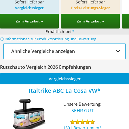
Sofort lieferbar
Sofort lieferbar
Vergleichssieger
Preis-Leistungs-Sieger
Zum Angebot »
Zum Angebot »
Erhältlich bei
*
ⓘ Informationen zur Produktsortierung und Bewertung
Ähnliche Vergleiche anzeigen
Rutschauto Vergleich 2026 Empfehlungen
Vergleichssieger
Italtrike ABC La Cosa VW
Unsere Bewertung:
SEHR GUT
1601 Bewertungen