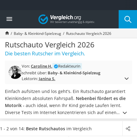
Die beliebtesten Vergleiche nach Kategorie
Vergleich
Kind & Baby
Babyphone mit 2 Kameras
Baby- & Kleinkind-Spielzeug
Rutschauto Vergleich 2026
Walkie-Talkie Kinder
Kindermatratzen
Rutschauto Vergleich 2026
Babywippe
Die besten Rutscher im Vergleich.
Rollschuhe für Kinder
Tischkicker
Von:
Caroline H.
Redakteurin
Laufrad
schreibt über:
Baby- & Kleinkind-Spielzeug
Kinderschubkarre
Lektorin:
Janina S.
Babyschlafsack
Kinderuhr
Einfach aufsitzen und los geht's. Ein Rutschauto garantiert
Babyphone
Kleinkindern absoluten Fahrspaß.
Nebenbei fördert es die
Treppenschutzgitter
Motorik -
auch ideal, wenn Ihr Kind gerade Laufen lernt.
Kindersitz ab 4 Jahren
Diverse Tests im Internet konzentrieren sich auf einen
Kinderroller 3 Räder
sicheren Fahrspaß. Dazu gehören ein rutschfester Lenker
Ferngesteuertes Auto
sowie ein breiter Sitz, der genug Halt gewährt. Wählen Sie
1 - 2 von 14:
Beste Rutschautos
im Vergleich
Kindersitz 15–36 kg
jetzt ein Rutschauto mit Lenkrad oder Griff zum Festhalten