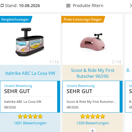
Barfußschuhe Kinder
aus unserer Vergleichstabelle, damit
Ihr Kind sicher mit dem
Produkte filtern
Stand:
10.08.2026
Kinderfahrradhelm
Auto rutschen kann
. Überzeugt hat uns hier im August 2026
Kinder-Mikroskop
besonders das Modell
Italtrike ABC La Cosa VW
*
mit seinen
Vergleichssieger
Preis-Leistungs-Sieger
Ferngesteuerter Hubschrauber
Eigenschaften.
Service
1 / 14
2 / 14
Scoot & Ride My First
B.
Italtrike ABC La Cosa VW
Rutscher 96596
Unsere Bewertung
Unsere Bewertung
U
SEHR GUT
SEHR GUT
Italtrike ABC La Cosa VW
Scoot & Ride My First Rutscher 96596
08/2026
08/2026
0
1601 Bewertungen
1330 Bewertungen