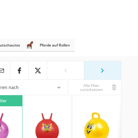
utschautos
Pferde auf Rollen
Alle Filter
eren nach
zurücksetzen
ller