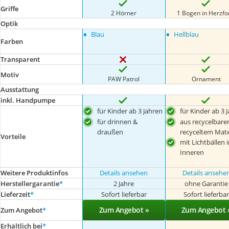
Griffe
2 Hörner
1 Bogen in Herzf
Optik
•
•
Blau
Hellblau
Farben
Transparent
Motiv
PAW Patrol
Ornament
Ausstattung
inkl. Handpumpe
für Kinder ab 3 Jahren
für Kinder ab 3 
für drinnen &
aus recycelbar
draußen
recyceltem Mate
Vorteile
mit Lichtbällen 
Inneren
Weitere Produktinfos
Details ansehen
Details ansehe
Herstellergarantie
*
2 Jahre
ohne Garantie
Lieferzeit
*
Sofort lieferbar
Sofort lieferba
Zum Angebot »
Zum Angebot 
Zum Angebot
*
Erhältlich bei
*