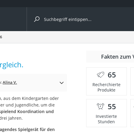
ergleiche nach Kategorie
26
Kameras
er
Fakten zum 
rgleich.
65
der
n:
Alina V.
Recherchierte
Produkte
n, aus dem Kindergarten oder
55
nder und Jugendliche, um die
spielend Koordination und
Investierte
drei Jahren.
Stunden
agendes Spielgerät für den