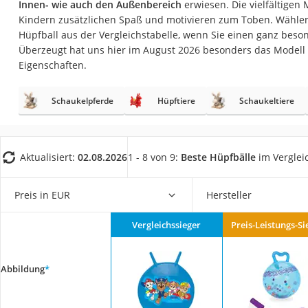
Innen- wie auch den Außenbereich
erwiesen. Die vielfältigen
Babyphone
Kindern zusätzlichen Spaß und motivieren zum Toben. Wählen
Treppenschutzgitt
Hüpfball aus der Vergleichstabelle, wenn Sie einen ganz bes
Überzeugt hat uns hier im August 2026 besonders das Modell
Kindersitz ab 4 Ja
Eigenschaften.
Kinderroller 3 Räd
Ferngesteuertes A
Schaukelpferde
Hüpftiere
Schaukeltiere
Kindersitz 15–36 k
Kinderfahrradhel
Aktualisiert:
02.08.2026
1 - 8 von 9:
Beste Hüpfbälle
im Verglei
Barfußschuhe Kin
Kinder-Mikroskop
Preis in EUR
Hersteller
Ferngesteuerter 
Vergleichssieger
Preis-Leistungs-Si
Service
Abbildung
*