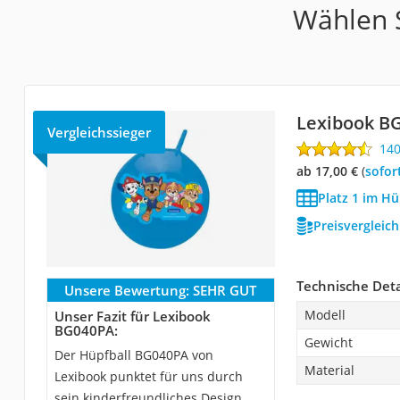
Wählen S
Lexibook B
Vergleichssieger
14
ab 17,00 €
(
Sofor
Platz 1 im Hü
Preisvergleic
Technische Deta
Unsere Bewertung:
SEHR GUT
Modell
Unser Fazit für Lexibook
BG040PA:
Gewicht
Der Hüpfball BG040PA von
Material
Lexibook punktet für uns durch
sein kinderfreundliches Design.