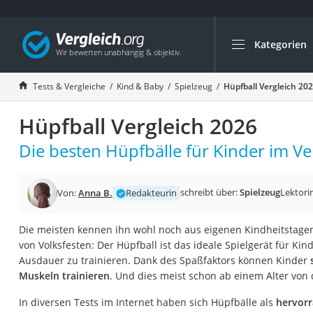
Kategorien
Die beliebtesten V
Kind & Baby
Tests & Vergleiche
Kind & Baby
Spielzeug
Hüpfball Vergleich 20
Babyphone mit 2 
Hüpfball Vergleich 2026
Walkie-Talkie Kind
Kindermatratzen
Die besten Hüpfbälle für Kinder im Ve
Babywippe
Rollschuhe für Kin
schreibt über:
Spielzeug
Lektori
Von:
Anna B.
Redakteurin
Tischkicker
Die meisten kennen ihn wohl noch aus eigenen Kindheitstage
Laufrad
von Volksfesten: Der Hüpfball ist das ideale Spielgerät für Ki
Kinderschubkarre
Ausdauer zu trainieren. Dank des Spaßfaktors können Kinder
Muskeln trainieren
. Und dies meist schon ab einem Alter von 
Babyschlafsack
Kinderuhr
In diversen Tests im Internet haben sich Hüpfbälle als
hervorr