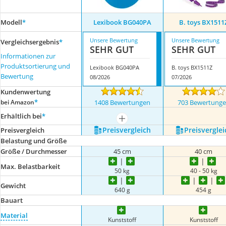
Modell
*
Lexibook BG040PA
B. toys BX1511
Unsere Bewertung
Unsere Bewertung
Vergleichsergebnis
*
SEHR GUT
SEHR GUT
Informationen zur
Produktsortierung und
Lexibook BG040PA
B. toys BX1511Z
Bewertung
08/2026
07/2026
Kundenwertung
*
bei Amazon
1408 Bewertungen
703 Bewertung
Erhältlich bei
*
mehr anzeigen
Preis­vergleich
Preis­verglei
Preis­vergleich
Belastung und Größe
Größe / Durchmesser
45 cm
40 cm
Max. Belastbarkeit
50 kg
40 - 50 kg
Gewicht
640 g
454 g
Bauart
Material
Kunststoff
Kunststoff