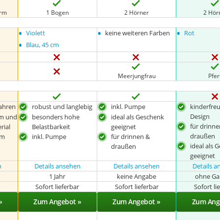
orm
1 Bogen
2 Hörner
2 Hör
•
•
•
Violett
keine weiteren Farben
Rot
•
Blau, 45 cm
Meerjungfrau
Pfe
Jahren
robust und langlebig
inkl. Pumpe
kinderfre
Design
em und
besonders hohe
ideal als Geschenk
für drinn
rial
Belastbarkeit
geeignet
draußen
im
inkl. Pumpe
für drinnen &
ideal als 
draußen
geeignet
n
Details ansehen
Details ansehen
Details 
1 Jahr
keine Angabe
ohne Ga
r
Sofort lieferbar
Sofort lieferbar
Sofort li
»
Zum Angebot »
Zum Angebot »
Zum Ang