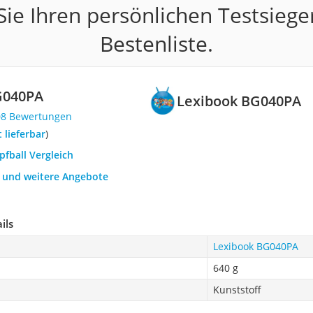
ie Ihren persönlichen Testsiege
Bestenliste.
G040PA
Lexibook BG040PA
08 Bewertungen
t lieferbar
)
pfball Vergleich
h und weitere Angebote
ils
Lexibook BG040PA
640 g
Kunststoff