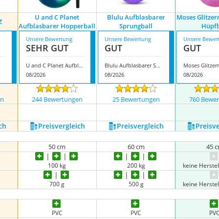
U and C Planet
Blulu Aufblasbarer
Moses Glitzer
Z
Aufblasbarer Hopperball
Sprungball
Hüpfb
Unsere Bewertung
Unsere Bewertung
Unsere Bewer
SEHR GUT
GUT
GUT
U and C Planet Aufblasbarer Hopperball
Blulu Aufblasbarer Sprungball
08/2026
08/2026
08/2026
en
244 Bewertungen
25 Bewertungen
760 Bewe
ch
Preis­vergleich
Preis­vergleich
Preis­v
50 cm
60 cm
45 
100 kg
200 kg
keine Herste
700 g
500 g
keine Herste
PVC
PVC
PV