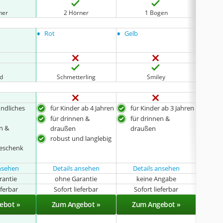
ner
2 Hörner
1 Bogen
•
•
•
Rot
Gelb
Rot
rd
Schmetterling
Smiley
glüc
undliches
für Kinder ab 4 Jahren
für Kinder ab 3 Jahren
für 
für drinnen &
für drinnen &
für 
en &
draußen
draußen
dra
robust und langlebig
robu
Geschenk
ansehen
Details ansehen
Details ansehen
Det
rantie
ohne Garantie
keine Angabe
k
eferbar
Sofort lieferbar
Sofort lieferbar
Sof
ebot »
Zum Angebot »
Zum Angebot »
Zu