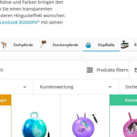
 Motive und Farben bringen den
 Sie einen transparenten
er
onderen Hinguckeffekt wünschen.
Lexibook BG040PA
*
mit seinen
hren
er
uto
Stehpferde
Steckenpferde
Hüpfbälle
R
g
m
ch
Produkte filtern
der
Kundenwertung
Sorti
Hubschrauber
eger
Bestse