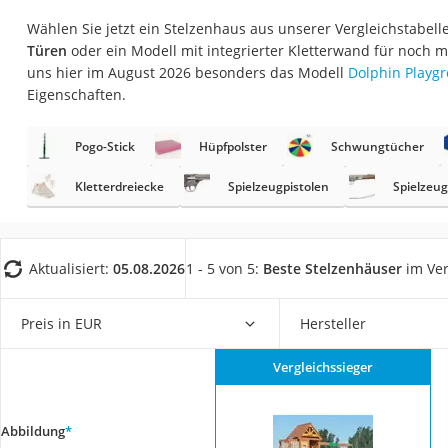
Babyphone
Wählen Sie jetzt ein Stelzenhaus aus unserer Vergleichstabell
Treppenschutzgitt
Türen
oder ein Modell mit integrierter Kletterwand für noch 
uns hier im August 2026 besonders das Modell
Dolphin Playg
Kindersitz ab 4 Ja
Eigenschaften.
Kinderroller 3 Räd
Ferngesteuertes A
Pogo-Stick
Hüpfpolster
Schwungtücher
Kindersitz 15–36 k
Kletterdreiecke
Spielzeugpistolen
Spielzeu
Kinderfahrradhel
Barfußschuhe Kin
Aktualisiert:
05.08.2026
1 - 5 von 5:
Beste Stelzenhäuser
im Ver
Kinder-Mikroskop
Ferngesteuerter 
Preis in EUR
Hersteller
Service
Vergleichssieger
Abbildung
*