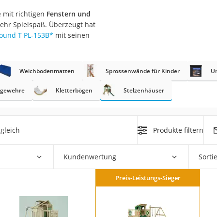
e mit richtigen
Fenstern und
er
mehr Spielspaß. Überzeugt hat
round T PL-153B
*
mit seinen
hren
er
uto
Weichbodenmatten
Sprossenwände für Kinder
Un
g
ggewehre
Kletterbögen
Stelzenhäuser
m
der
gleich
Produkte filtern
Hubschrauber
Kundenwertung
Sorti
Preis-Leistungs-Sieger