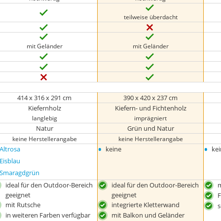
teilweise überdacht
mit Geländer
mit Geländer
414 x 316 x 291 cm
390 x 420 x 237 cm
Kiefernholz
Kiefern- und Fichtenholz
langlebig
imprägniert
Natur
Grün und Natur
keine Herstellerangabe
keine Herstellerangabe
•
•
Altrosa
keine
ke
Eisblau
Smaragdgrün
ideal für den Outdoor-Bereich
ideal für den Outdoor-Bereich
m
geeignet
geeignet
F
mit Rutsche
integrierte Kletterwand
s
in weiteren Farben verfügbar
mit Balkon und Geländer