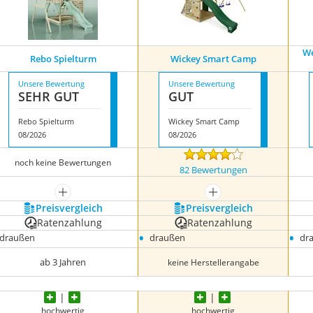
We
Rebo Spielturm
Wickey Smart Camp
Unsere Bewertung
Unsere Bewertung
SEHR GUT
GUT
Rebo Spielturm
Wickey Smart Camp
08/2026
08/2026
noch keine Bewertungen
82 Bewertungen
mehr anzeigen
mehr anzeigen
Preis­vergleich
Preis­vergleich
Ratenzahlung
Ratenzahlung
•
•
draußen
draußen
dr
ab 3 Jahren
keine Herstellerangabe
hochwertig
hochwertig