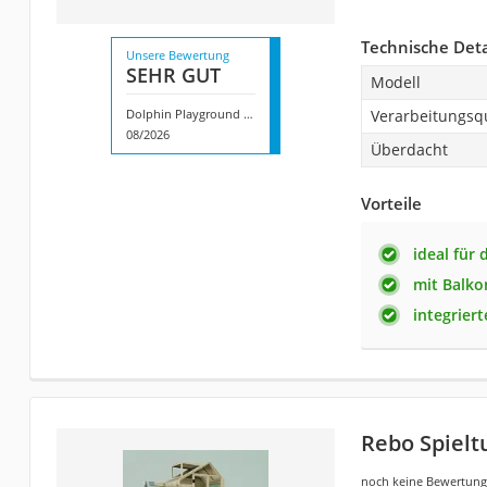
Technische Deta
Unsere Bewertung
SEHR GUT
Modell
Dolphin Playground T PL-153B
Verarbeitungsqu
08/2026
Überdacht
Vorteile
ideal für
mit Balko
integrier
Rebo Spiel
noch keine Bewertun