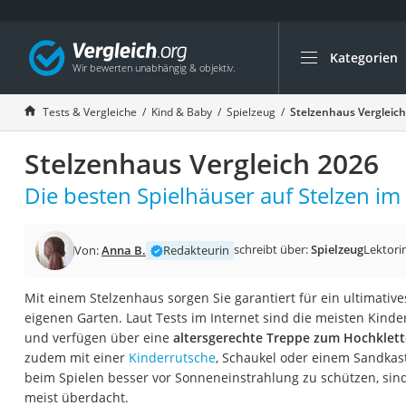
Kategorien
Die beliebtesten V
Kind & Baby
Tests & Vergleiche
Kind & Baby
Spielzeug
Stelzenhaus Vergleic
Babyphone mit 2 
Stelzenhaus Vergleich 2026
Walkie-Talkie Kind
Kindermatratzen
Die besten Spielhäuser auf Stelzen im 
Babywippe
Rollschuhe für Kin
schreibt über:
Spielzeug
Lektori
Von:
Anna B.
Redakteurin
Tischkicker
Mit einem Stelzenhaus sorgen Sie garantiert für ein ultimative
Laufrad
eigenen Garten. Laut Tests im Internet sind die meisten Kinde
Kinderschubkarre
und verfügen über eine
altersgerechte Treppe zum Hochklett
zudem mit einer
Kinderrutsche
, Schaukel oder einem Sandkas
Babyschlafsack
beim Spielen besser vor Sonneneinstrahlung zu schützen, sin
Kinderuhr
meist überdacht.