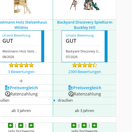
stmann Holz Stelzenhaus
Backyard Discovery Spielturm
Wildnis
Buckley Hill
Unsere Bewertung
Unsere Bewertung
GUT
GUT
Westmann Holz Stelzenhaus Wildnis
Backyard Discovery Spielturm Buckley Hill
08/2026
07/2026
3 Bewertungen
2309 Bewertungen
mehr anzeigen
Preis­vergleich
Preis­vergleich
Ratenzahlung
Ratenzahlung
•
außen
draußen
ab 3 Jahren
ab 3 Jahren
sehr hochwertig
sehr hochwertig