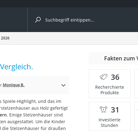
ergleiche nach Kategorie
h 2026
Kameras
er
Fakten zum 
Vergleich.
36
der
n:
Monique B.
Recherchierte
Produkte
s Spiele-Highlight, und das im
31
rstelzenhäuser aus Holz gefertigt
ern
. Einige Stelzenhäuser sind
Investierte
ten ausgestattet. Um die Kinder
Stunden
d die Stelzenhäuser für draußen