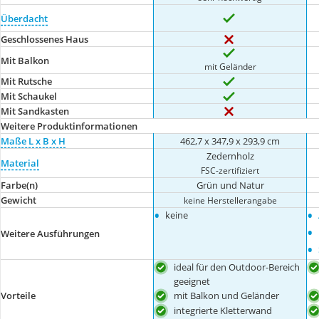
Überdacht
Geschlossenes Haus
Mit Balkon
mit Geländer
Mit Rutsche
Mit Schaukel
Mit Sandkasten
Weitere Produktinformationen
Maße L x B x H
462,7 x 347,9 x 293,9 cm
Zedernholz
Material
FSC-zertifiziert
Farbe(n)
Grün und Natur
Gewicht
keine Herstellerangabe
•
•
keine
•
Weitere Ausführungen
•
ideal für den Outdoor-Bereich
geeignet
mit Balkon und Geländer
Vorteile
integrierte Kletterwand