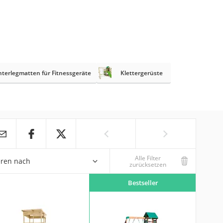
terlegmatten für Fitnessgeräte
Klettergerüste
Alle Filter
eren nach
zurücksetzen
Bestseller