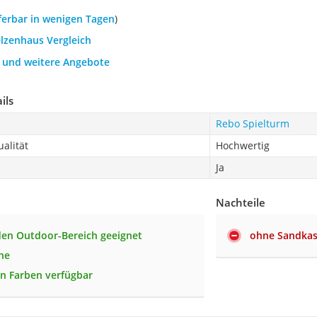
eferbar in wenigen Tagen
)
elzenhaus Vergleich
h und weitere Angebote
ils
Rebo Spielturm
alität
Hochwertig
Ja
Nachteile
 den Outdoor-Bereich geeignet
ohne Sandka
he
en Farben verfügbar