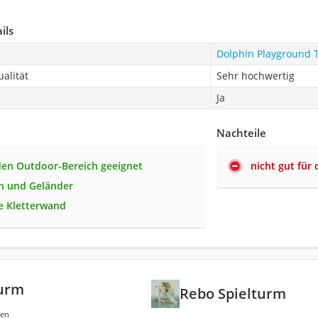
ils
Dolphin Playground 
alität
Sehr hochwertig
Ja
Nachteile
 den Outdoor-Bereich geeignet
nicht gut für
n und Geländer
te Kletterwand
turm
Rebo Spielturm
gen