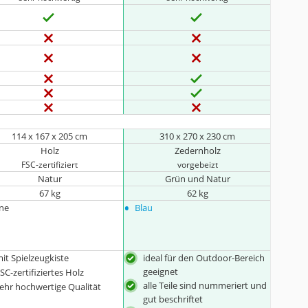
114 x 167 x 205 cm
310 x 270 x 230 cm
Holz
Zedernholz
FSC-zertifiziert
vorgebeizt
Natur
Grün und Natur
67 kg
62 kg
•
ine
Blau
it Spielzeugkiste
ideal für den Outdoor-Bereich
geeignet
SC-zertifiziertes Holz
alle Teile sind nummeriert und
ehr hochwertige Qualität
gut beschriftet