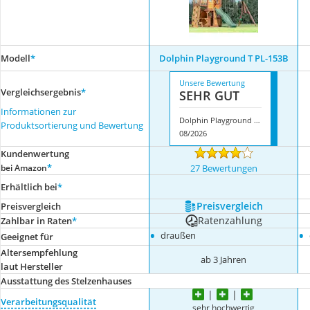
Modell
*
Dolphin Playground T PL-153B
Unsere Bewertung
Vergleichsergebnis
*
SEHR GUT
Informationen zur
Dolphin Playground T PL-153B
Produktsortierung und Bewertung
08/2026
Kundenwertung
*
bei Amazon
27 Bewertungen
Erhältlich bei
*
Preis­vergleich
Preis­vergleich
Ratenzahlung
Zahlbar in Raten
*
•
•
draußen
Geeignet für
Altersempfehlung
ab 3 Jahren
laut Hersteller
Ausstattung des Stelzenhauses
Verarbeitungsqualität
sehr hochwertig