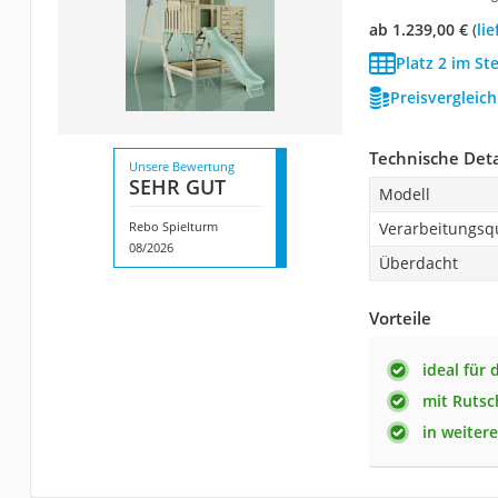
ab 1.239,00 €
(
Li
Platz 2 im St
Preisvergleic
Technische Deta
Unsere Bewertung
SEHR GUT
Modell
Rebo Spielturm
Verarbeitungsqu
08/2026
Überdacht
Vorteile
ideal für
mit Rutsc
in weiter