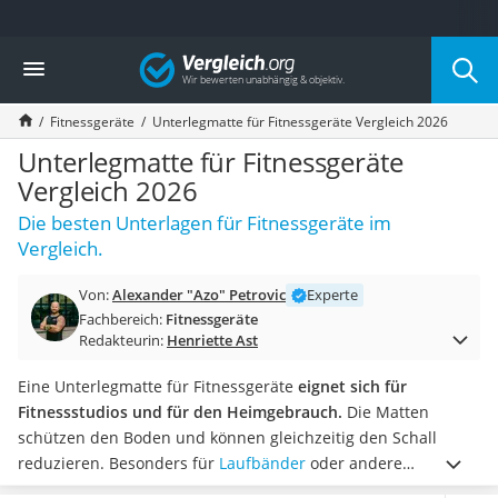
Die beliebtesten Vergleiche nach Kategorie
Vergleich
Freizeit & Sport
Gartentrampolin
Fitnessgeräte
Unterlegmatte für Fitnessgeräte Vergleich 2026
Trampolin
Metalldetektor
Unterlegmatte für Fitnessgeräte
Eufab-Fahrradträger
Vergleich 2026
Trampolin 366 cm
Die besten Unterlagen für Fitnessgeräte im
Fahrradschloss
Vergleich.
Aluminium-Koffer
Futterboot
Von:
Alexander "Azo" Petrovic
Experte
Air Bike
Fachbereich:
Fitnessgeräte
E-Bike-Dreirad
Redakteurin:
Henriette Ast
Trekkingschuhe Herren
Reisetasche mit Rollen
Eine Unterlegmatte für Fitnessgeräte
eignet sich für
Klimmzugstation
Fitnessstudios und für den Heimgebrauch.
Die Matten
Koffer
schützen den Boden und können gleichzeitig den Schall
Nachtsichtgerät
reduzieren. Besonders für
Laufbänder
oder andere
Faltschloss
Fitnessgeräte eignet sich eine Unterlegematte. Tests im