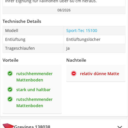
ihrer Eignung für Fallhöhen über 60 cm heraus.
08/2026
Technische Details
Modell
Sport-Tec 15100
Entlüftung
Entlüftungslöcher
Trageschlaufen
Ja
Vorteile
Nachteile
rutschhemmender
relativ dünne Matte
Mattenboden
stark und haltbar
rutschhemmender
Mattenboden
Grevinga 138038