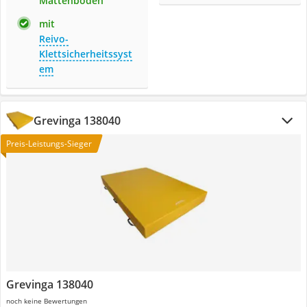
Mattenboden
mit
Reivo-
Klettsicherheitssyst
em
Grevinga 138040
Preis-Leistungs-Sieger
Grevinga 138040
noch keine Bewertungen