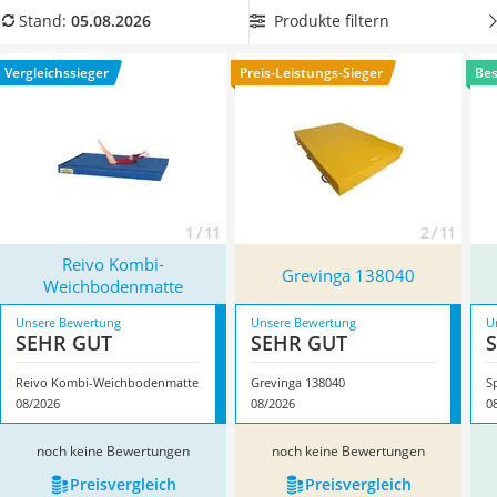
Kinderfahrradhelm
rutschfest sein sollte,
um die Sicherheit zu erhöhen.
Produkte filtern
Stand:
05.08.2026
Barfußschuhe Kinder
Überzeugt hat uns hier im August 2026 besonders das
Kinder-Mikroskop
Modell
Reivo Kombi-Weichbodenmatte
*
mit seinen
Vergleichssieger
Preis-Leistungs-Sieger
Bes
Ferngesteuerter Hubschrauber
Eigenschaften.
Service
1 / 11
2 / 11
Reivo Kombi-
Grevinga 138040
Weichbodenmatte
Unsere Bewertung
Unsere Bewertung
U
SEHR GUT
SEHR GUT
Reivo Kombi-Weichbodenmatte
Grevinga 138040
S
08/2026
08/2026
0
noch keine Bewertungen
noch keine Bewertungen
Preis­vergleich
Preis­vergleich