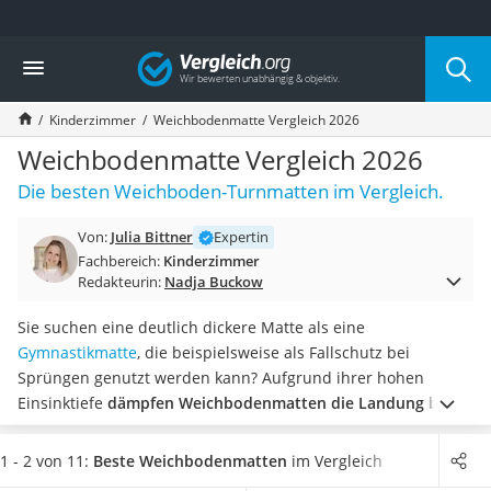
Die beliebtesten Vergleiche nach Kategorie
Vergleich
Kind & Baby
Babyphone mit 2 Kameras
Kinderzimmer
Weichbodenmatte Vergleich 2026
Walkie-Talkie Kinder
Kindermatratzen
Weichbodenmatte Vergleich 2026
Babywippe
Die besten Weichboden-Turnmatten im Vergleich.
Rollschuhe für Kinder
Tischkicker
Von:
Julia Bittner
Expertin
Laufrad
Fachbereich:
Kinderzimmer
Kinderschubkarre
Redakteurin:
Nadja Buckow
Babyschlafsack
Kinderuhr
Sie suchen eine deutlich dickere Matte als eine
Babyphone
Gymnastikmatte
, die beispielsweise als Fallschutz bei
Treppenschutzgitter
Sprüngen genutzt werden kann? Aufgrund ihrer hohen
Kindersitz ab 4 Jahren
Einsinktiefe
dämpfen Weichbodenmatten die Landung bzw.
Kinderroller 3 Räder
den Aufprall besonders gut ab
und eignen sich für
Ferngesteuertes Auto
zahlreiche Sportarten.
Verschiedene Online-Tests von
1 - 2 von 11:
Beste Weichbodenmatten
im Vergleich
Kindersitz 15–36 kg
Weichbodenmatten zeigen, dass die
Rückseite immer