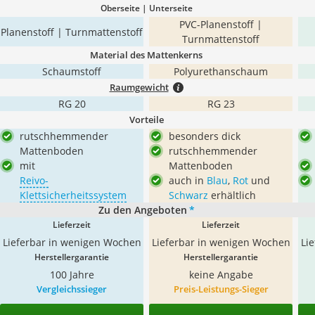
Oberseite | Unterseite
PVC-Planenstoff |
Planenstoff | Turnmattenstoff
Turnmattenstoff
Material des Mattenkerns
Schaumstoff
Polyurethanschaum
Raumgewicht
RG 20
RG 23
Vorteile
rutschhemmender
besonders dick
Mattenboden
rutschhemmender
mit
Mattenboden
Reivo-
auch in
Blau
,
Rot
und
Klettsicherheitssystem
Schwarz
erhältlich
Zu den Angeboten
*
Lieferzeit
Lieferzeit
Lieferbar in wenigen Wochen
Lieferbar in wenigen Wochen
Li
Herstellergarantie
Herstellergarantie
100 Jahre
keine Angabe
Vergleichssieger
Preis-Leistungs-Sieger