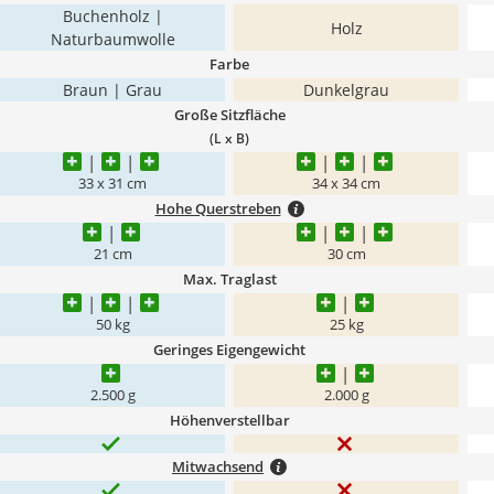
Buchenholz |
Holz
Naturbaumwolle
Farbe
Braun | Grau
Dunkelgrau
Große Sitzfläche
(L x B)
33 x 31 cm
34 x 34 cm
Hohe Querstreben
21 cm
30 cm
Max. Traglast
50 kg
25 kg
Geringes Eigengewicht
2.500 g
2.000 g
Höhenverstellbar
Mitwachsend