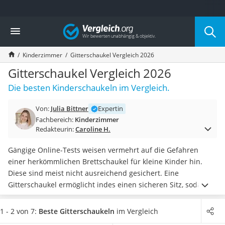
Die beliebtesten Vergleiche nach Kategorie
Vergleich
Kind & Baby
Babyphone mit 2 Kameras
Kinderzimmer
Gitterschaukel Vergleich 2026
Walkie-Talkie Kinder
Kindermatratzen
Gitterschaukel Vergleich 2026
Babywippe
Die besten Kinderschaukeln im Vergleich.
Rollschuhe für Kinder
Tischkicker
Von:
Julia Bittner
Expertin
Laufrad
Fachbereich:
Kinderzimmer
Kinderschubkarre
Redakteurin:
Caroline H.
Babyschlafsack
Kinderuhr
Gängige Online-Tests weisen vermehrt auf die Gefahren
Babyphone
einer herkömmlichen Brettschaukel für kleine Kinder hin.
Treppenschutzgitter
Diese sind meist nicht ausreichend gesichert. Eine
Kindersitz ab 4 Jahren
Gitterschaukel ermöglicht indes einen sicheren Sitz, sodass
Kinderroller 3 Räder
Ihr
Kind nicht heraus- bzw. herunterfallen kann
. Da sich eine
Ferngesteuertes Auto
solche Schaukel auch im Haus montieren lässt, ist ein
1 - 2 von 7:
Beste Gitterschaukeln
im Vergleich
Kindersitz 15–36 kg
sperriges
Schaukelgestell
nicht notwendig.
Wählen Sie jetzt