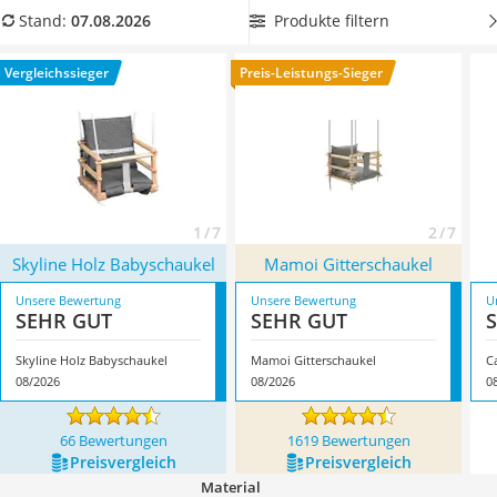
Kinderfahrradhelm
aus unserer Vergleichstabelle
eine besonders tragfähige
Produkte filtern
Stand:
07.08.2026
Barfußschuhe Kinder
Gitterschaukel
, um Ihrem Kind den Schaukelspaß bereits
Kinder-Mikroskop
früh zu ermöglichen. Überzeugt hat uns hier im August 2026
Vergleichssieger
Preis-Leistungs-Sieger
Ferngesteuerter Hubschrauber
besonders das Modell
Skyline Holz Babyschaukel
*
mit seinen
Service
Eigenschaften.
1 / 7
2 / 7
Skyline Holz Babyschaukel
Mamoi Gitterschaukel
Unsere Bewertung
Unsere Bewertung
U
SEHR GUT
SEHR GUT
Skyline Holz Babyschaukel
Mamoi Gitterschaukel
C
08/2026
08/2026
0
66 Bewertungen
1619 Bewertungen
Preis­vergleich
Preis­vergleich
Material