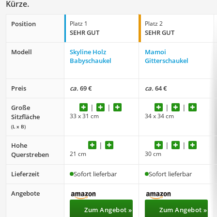
Kürze.
Position
Platz 1
Platz 2
SEHR GUT
SEHR GUT
Modell
Skyline Holz
Mamoi
Babyschaukel
Gitterschaukel
Preis
ca.
69 €
ca.
64 €
Große
33 x 31 cm
34 x 34 cm
Sitzfläche
(L x B)
Hohe
21 cm
30 cm
Querstreben
Lieferzeit
Sofort lieferbar
Sofort lieferbar
Angebote
Zum Angebot »
Zum Angebot »