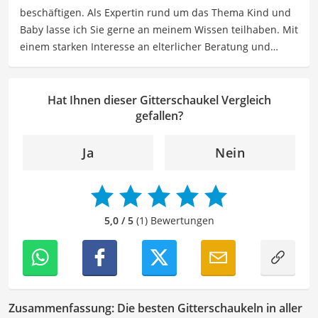
beschäftigen. Als Expertin rund um das Thema Kind und
besonders empfehlenswert für
Kinder
und
Familien
.
Baby lasse ich Sie gerne an meinem Wissen teilhaben. Mit
einem starken Interesse an elterlicher Beratung und
Erziehung biete ich so informative wie auch einfühlsame
Texte für Eltern sowie Betreuer. Meine Beiträge
behandeln Themen wie Kindergesundheit, Ernährung,
Hat Ihnen dieser Gitterschaukel Vergleich
Entwicklungsmilestones sowie Elternschaft, um Eltern
gefallen?
dabei zu unterstützen, ihre Kinder optimal zu
unterstützen und zu fördern.
Ja
Nein
Der Gitterschaukel-Vergleich ist aus unserer Sicht
besonders empfehlenswert für
Kinder
und
Familien
.
5,0 / 5
(1) Bewertungen
Zusammenfassung: Die besten Gitterschaukeln in aller