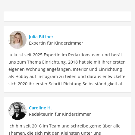
Julia Bittner
Expertin für Kinderzimmer
Julia ist seit 2025 Expertin im Redaktionsteam und berät
uns zum Thema Einrichtung. 2018 hat sie mit ihrer ersten
eigenen Wohnung angefangen, Interior und Einrichtung
als Hobby auf Instagram zu teilen und daraus entwickelte
sich 2020 ihr erster Schritt Richtung Selbstständigkeit als
Content Creatorin. Ihr Mann, ihre zwei Chaoskater und
ihre ca. 100 Pflanzen dürfen ihr regelmäßig Modell stehen
oder ihr bei der Content Creation helfen. Wenn sie nicht
Caroline H.
gerade dekoriert oder fotografiert, liest und puzzelt sie
Redakteurin für Kinderzimmer
gern. Außerdem ist sie immer auf der Suche nach neuer
Ich bin seit 2016 im Team und schreibe gerne über alle
Inspiration.
Themen, die sich mit den Kleinsten unter uns
Der Gitterschaukel-Vergleich ist aus unserer Sicht